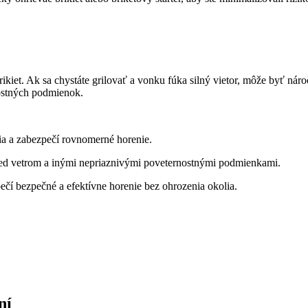
t. Ak sa chystáte grilovať a vonku fúka silný ​vietor, môže byť náročné
ostných⁣ podmienok.
ania a zabezpečí rovnomerné horenie.
‍pred vetrom a inými nepriaznivými poveternostnými podmienkami.
zpečí bezpečné a efektívne ⁤horenie bez ohrozenia okolia.
ní