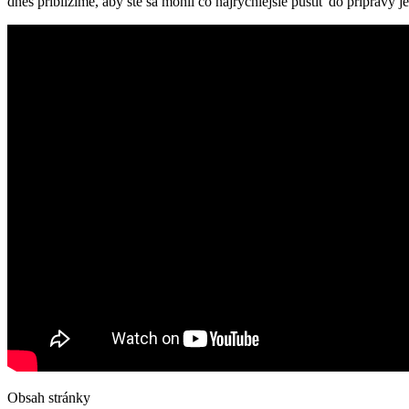
dnes priblížime, aby ste sa mohli čo ‍najrýchlejšie pustiť ⁤do prípravy ⁢je
Obsah stránky