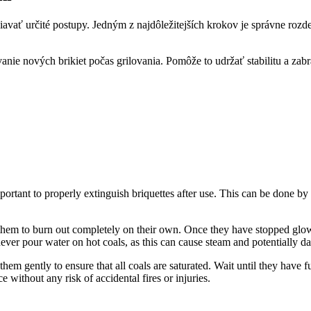
ržiavať určité postupy.⁣ Jedným z ⁢najdôležitejších krokov je správne ⁣rozd
anie ‍nových brikiet ​počas ‌grilovania. Pomôže to udržať stabilitu a zabr
 important to⁣ properly extinguish briquettes after use. This can⁢ be‍ done
ow‌ them to burn out completely on their ‌own. Once they have stopped glo
er pour water ‌on⁢ hot ⁤coals, as this⁢ can cause steam and potentially d
 them gently to ensure⁣ that all⁤ coals ⁢are saturated. Wait until⁢ they ‌have
without any risk⁣ of accidental fires ‌or injuries.