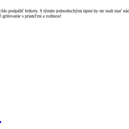
o podpáliť brikety. S⁢ týmito jednoduchými tipmi by ste‌ mali mať nádh
⁣grilovanie‌ s priateľmi a rodinou!