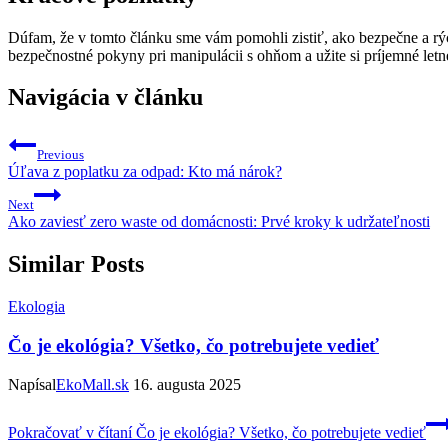
Dúfam, že v tomto článku sme vám pomohli zistiť, ako bezpečne a rýchl
bezpečnostné pokyny pri manipulácii s ohňom ⁢a ⁣užite si príjemné letné 
Navigácia v článku
Previous
Úľava z poplatku za odpad: Kto má nárok?
Next
Ako zaviesť zero waste od domácnosti: Prvé kroky k udržateľnosti
Similar Posts
Ekologia
Čo je ekológia? Všetko, čo potrebujete vedieť
Napísal
EkoMall.sk
16. augusta 2025
Pokračovať v čítaní
Čo je ekológia? Všetko, čo potrebujete vedieť