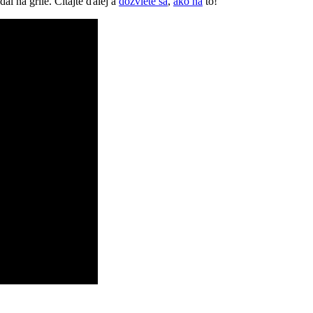
dál na grile. Čítajte ďalej a
dozviete sa
,
ako na
to!