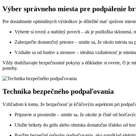
Výber správneho‌ miesta pre podpálenie br
Pre dosiahnutie optimálnych výsledkov je dôležité mať ⁣správne ‌miesto 
Vyberte si rovný a stabilný povrch – ‍ak ⁤je‍ podložka sklonená
Zabezpečte ‍dostatočný priestor – ‌uistite sa, ⁤že okolo⁤ miesta na 
Vzdialte sa od budov a‍ stromov – ⁢ideálna vzdialenosť ‍je minim
Vždy dodržiavajte bezpečnostné ⁣pokyny a dôkladne si overte, či je mie
potreby.
Technika bezpečného podpaľovania
Vzhľadom k‌ tomu, ‍že bezpečnosť je​ kľúčovým‍ aspektom pri podpaľova
Pripravte si prostredie – uistite sa, že okolie je čisté⁣ od horľa
Uložte brikety ‌do grilu alebo ohniska dostatočne ďaleko ​od hor
Použite ‌bezpečné spôsoby ⁣podpaľovania,‍ ako napríklad elektrický