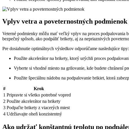
Vplyv vetra a poveternostných podmienok
Veterné podmienky môžu mať veľký vplyv⁢ na⁢ proces podpalovania brikie
bezpečný⁢ spôsob, ako podpáliť brikety, aj za‌ nepriaznivých povetern
Pre dosiahnutie optimálnych výsledkov odporúčame nasledujúce⁤ tipy:
Použite​ akcelerátor na brikety, ⁣ktorý urýchli proces podpalov
Vyberte si vhodné miesto ⁤na grilovanie, kde budete chránení 
Použite špeciálnu​ nádobu‍ na⁢ podpalovanie brikiet, ktorá‍ zabe
#
Krok
1
Pripravte si ⁢všetko potrebné vopred
2
Použite⁣ akcelerátor na⁣ brikety
3
Podpaľte brikety z⁣ viacerých miest
4
Udržiavajte oheň konzistentný
Ako udržať konštantnú teplotu po podpále