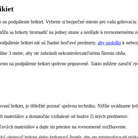
ikiet
na podpálenie brikiet.​ Vyberte si bezpečné⁤ miesto pre vašu grilovaciu p
, ‌môžu sa brikety hromadiť na jednej strane a nedôjde k rovnomernému oh
⁢podpálenie brikiet ‌nie ​sú žiadne horľavé ⁢predmety,
aby nedošlo
k‌ nebez
álne 3 metre, aby ste zabránili nekontrolovateľnému šíreniu ⁤ohňa.
sto na podpálenie brikiet správne‍ pripravené.⁤ Takto môžete zaručiť rý
ní brikiet, je ⁤dôležité ​poznať správnu​ techniku.⁣ Nižšie uvádzame je
vých​ materiálov a dostatočne⁤ vzdialené od budov či iných predmetov.
ľavých materiálov a dajte im priestor na⁣ rovnomerné ‌rozžhavenie.
 ohrievač brikiet alebo briketový‌ štartér,⁤ aby ste minimalizovali⁣ rizik