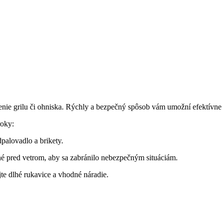
álenie grilu či ohniska. Rýchly a bezpečný spôsob vám‍ umožní efektívne 
roky:
palovadlo a⁢ brikety.
né pred vetrom,‍ aby sa zabránilo ⁣nebezpečným situáciám.
jte dlhé rukavice a vhodné náradie.