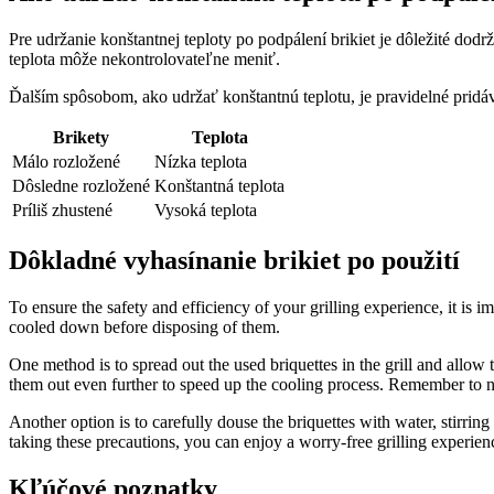
Pre udržanie‌ konštantnej​ teploty po podpálení brikiet je ‌dôležité dod
teplota môže nekontrolovateľne meniť.
Ďalším ⁣spôsobom,⁢ ako udržať konštantnú teplotu, ⁢je pravidelné⁢ pridáv
Brikety
Teplota
Málo rozložené
Nízka teplota
Dôsledne ​rozložené
Konštantná teplota
Príliš zhustené
Vysoká teplota
Dôkladné ‍vyhasínanie brikiet po použití
To ensure the ⁢safety and efficiency of your grilling experience, it ⁣is⁢
cooled down before disposing of⁣ them.‌
One method ​is‌ to spread ‍out the ⁢used briquettes in the grill and all
them out even further to speed up the cooling ⁤process. Remember to nev
Another option is to carefully⁢ douse the ⁢briquettes with ‍water, stirring
taking ‍these precautions, you can enjoy a worry-free grilling experience 
Kľúčové ‌poznatky