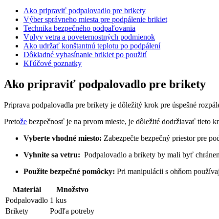
Ako ‍pripraviť podpalovadlo pre brikety
Výber správneho‌ miesta pre podpálenie brikiet
Technika bezpečného podpaľovania
Vplyv vetra a poveternostných podmienok
Ako udržať konštantnú teplotu po podpálení
Dôkladné ‍vyhasínanie brikiet po použití
Kľúčové ‌poznatky
Ako ‍pripraviť podpalovadlo pre brikety
Priprava ⁣podpalovadla pre⁤ brikety ​je dôležitý krok pre úspešné rozp
Preto
že
bezpečnosť ⁢je⁢ na​ prvom ‌mieste, ‌je dôležité dodržiavať tieto​ k
Vyberte vhodné miesto:
Zabezpečte⁤ bezpečný⁣ priestor pre pod
Vyhnite sa vetru:
⁤ Podpalovadlo a ⁣brikety by mali byť chráne
Použite bezpečné ⁤pomôcky:
Pri⁣ manipulácii ⁣s ohňom používa
Materiál
Množstvo
Podpalovadlo
1 kus
Brikety
Podľa potreby