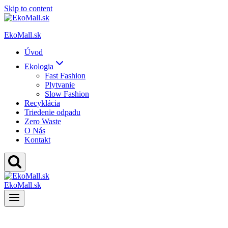
Skip to content
EkoMall.sk
Úvod
Ekologia
Fast Fashion
Plytvanie
Slow Fashion
Recyklácia
Triedenie odpadu
Zero Waste
O Nás
Kontakt
EkoMall.sk