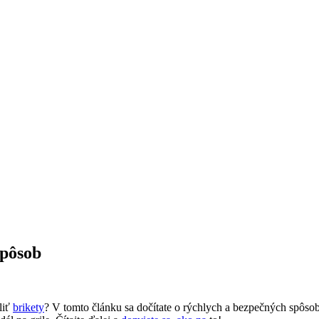
spôsob
liť
brikety
? V tomto‍ článku sa ​dočítate o rýchlych a bezpečných spôsoboc