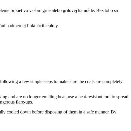
elenie brikiet vo vašom grile alebo grilovej kamráde. Bez ​toho sa​
áni nadmernej ⁣fluktuácii teploty.
 by following a few simple steps to make ‍sure the coals are completely
wing and are no longer emitting heat, use a heat-resistant tool to spread
angerous flare-ups.
 fully​ cooled down ‌before disposing⁣ of‍ them⁢ in a safe manner. By