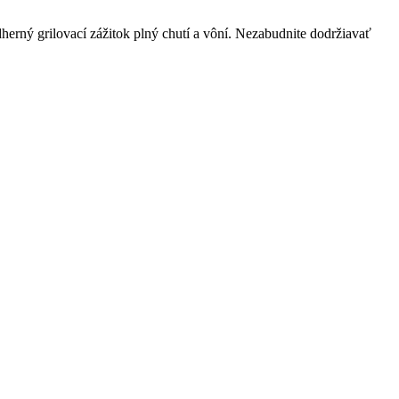
erný grilovací zážitok plný chutí ⁣a ‌vôní. Nezabudnite dodržiavať