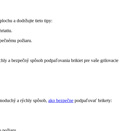
lochu a dodržujte ⁤tieto tipy:
riatiu.
pečnému ⁢požiaru.
chly a bezpečný spôsob podpaľovania brikiet⁢ pre vaše ‍grilovacie
dnoduchý a rýchly spôsob, ‍
ako bezpečne
podpaľovať brikety:
o požiaru.