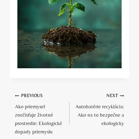
Navigácia
PREVIOUS
NEXT
Ako priemysel
Autobatérie recyklácia:
v
znečisťuje životné
Ako na to bezpečne a
článku
prostredie: Ekologické
ekologicky
dopady priemyslu