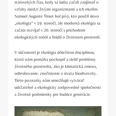
starovekých čias, kedy sa ľudia začali zaujímať o
vzťahy medzi živými⁢ organizmami ⁤a ich okolím.⁣
Samuel Auguste Tissot bol prvý, kto použil slovo
„ekológia“ v ​19. storočí,⁣ ale moderná ekológia sa
začala rozvíjať v 20. storočí s príchodom⁣
ekologických teórií a štúdií⁣ o životnom prostredí.
V súčasnosti je ekológia dôležitou disciplínou,
ktorá nám pomáha pochopiť a riešiť problémy
životného prostredia, ako⁤ je klimatická zmena,
odlesňovanie, znečistenie a strata biodiverzity.​
Tieto poznatky nám⁣ umožňujú vytvárať
udržateľné a ekologicky zodpovedné ⁣spoločnosti​
a životné podmienky pre budúce ⁤generácie.