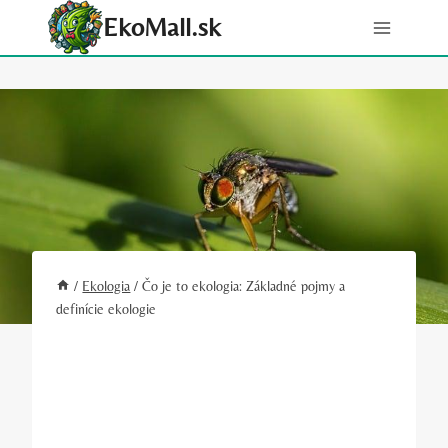
Skip
EkoMall.sk
to
content
/
Ekologia
/
Čo je to ekologia: Základné pojmy a
definície ekologie