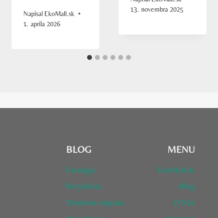
13. novembra 2025
Napísal
EkoMall.sk
1. apríla 2026
BLOG
MENU
Ekologia
EkoMall.sk
Recyklácia
Blog
Triedenie odpadu
O Nás