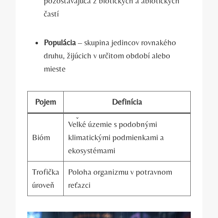
pozostávajúca z biotických a abiotických
častí
Populácia
– skupina jedincov rovnakého
druhu, žijúcich v určitom období alebo
mieste
Pojem
Definícia
Veľké územie ⁣s podobnými
Bióm
klimatickými podmienkami a
ekosystémami
Trofička
Poloha organizmu v ⁤potravnom
úroveň
reťazci