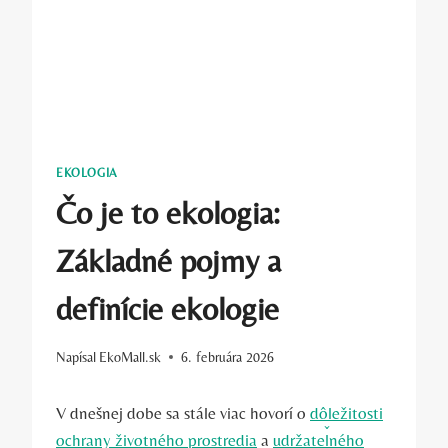
EKOLOGIA
Čo je to ekologia:
Základné pojmy a
definície ekologie
Napísal
EkoMall.sk
6. februára 2026
V dnešnej⁢ dobe sa stále viac hovorí o
dôležitosti
ochrany životného prostredia
a ⁣
udržateľného