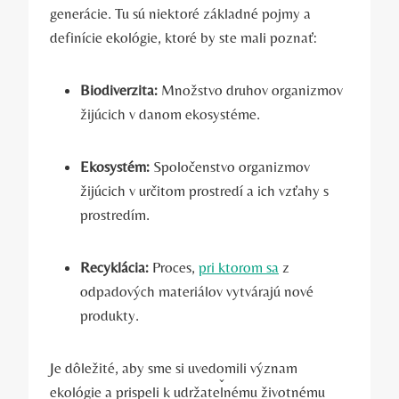
generácie. Tu sú niektoré⁢ základné pojmy a⁤
definície ekológie, ktoré​ by ste ⁢mali poznať:
Biodiverzita:
Množstvo​ druhov organizmov
žijúcich v danom ⁤ekosystéme.
Ekosystém:
Spoločenstvo organizmov
žijúcich v určitom prostredí a ich vzťahy s
prostredím.
Recyklácia:
Proces,
pri ktorom sa
z
odpadových materiálov vytvárajú⁤ nové
produkty.
Je dôležité, aby sme⁤ si uvedomili význam
ekológie​ a prispeli k udržateľnému životnému