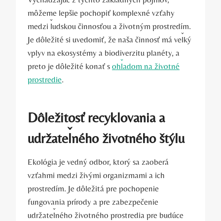
môžeme lepšie pochopiť komplexné vzťahy
‌medzi ⁢ľudskou činnosťou a životným prostredím.
Je⁣ dôležité si ​uvedomiť, že naša činnosť má veľký
⁣vplyv na ekosystémy a biodiverzitu planéty, a
preto je⁤ dôležité konať s
ohľadom na životné
prostredie
.
Dôležitosť recyklovania a
udržateľného životného ​štýlu
Ekológia je vedný ​odbor, ktorý sa zaoberá
vzťahmi medzi živými organizmami a ich
prostredím. Je dôležitá pre pochopenie
fungovania prírody a pre zabezpečenie
udržateľného životného⁣ prostredia pre budúce