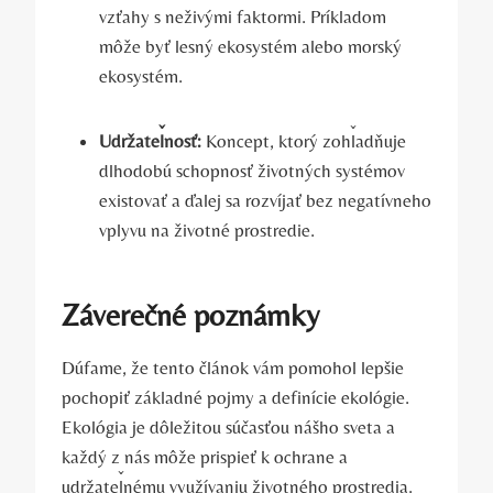
⁢vzťahy s neživými‌ faktormi. Príkladom
môže ‌byť lesný⁢ ekosystém alebo morský
ekosystém.
Udržateľnosť:
Koncept, ktorý zohľadňuje
dlhodobú schopnosť životných systémov
existovať a ďalej‌ sa rozvíjať bez negatívneho
vplyvu ‌na životné prostredie.
Záverečné ⁤poznámky
Dúfame, že tento článok vám pomohol lepšie
pochopiť základné pojmy ‍a definície ekológie.
Ekológia je dôležitou⁣ súčasťou nášho sveta a
⁣každý z nás môže prispieť k ochrane a
udržateľnému ⁤využívaniu životného prostredia.⁢