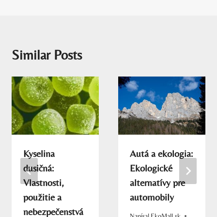
Similar Posts
Kyselina
Autá a ekologia:
dusičná:
Ekologické
Vlastnosti,
alternatívy pre
použitie a
automobily
nebezpečenstvá
Napísal
EkoMall.sk