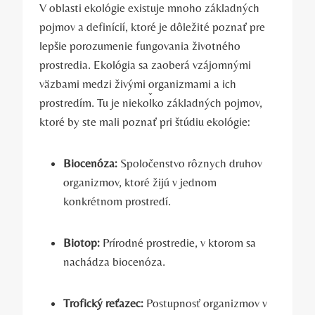
V oblasti ekológie existuje⁢ mnoho základných‍
pojmov a definícií, ktoré je dôležité poznať pre
lepšie porozumenie fungovania životného
prostredia. Ekológia sa zaoberá vzájomnými
väzbami medzi živými⁣ organizmami a ich
prostredím. Tu je niekoľko základných pojmov,
ktoré by ste ⁤mali poznať pri štúdiu ekológie:
Biocenóza:
Spoločenstvo rôznych​ druhov‍
organizmov,⁤ ktoré žijú v jednom
konkrétnom prostredí.
Biotop:
Prírodné ⁢prostredie, v ktorom sa
nachádza biocenóza.
Trofický reťazec:
Postupnosť organizmov v