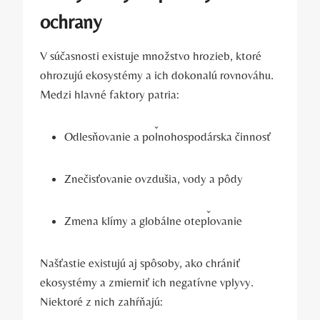
ochrany
V súčasnosti existuje množstvo hrozieb, ktoré
ohrozujú ekosystémy a ⁢ich dokonalú ‍rovnováhu.
Medzi hlavné faktory patria:
Odlesňovanie a poľnohospodárska ⁢činnosť
Znečisťovanie ovzdušia, ⁣vody a⁤ pôdy
Zmena klímy a globálne otepľovanie
Našťastie existujú aj spôsoby, ako chrániť
ekosystémy a zmierniť ich negatívne ⁢vplyvy.
Niektoré z nich ⁣zahŕňajú: