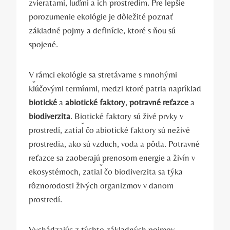
zvieratami, ľuďmi a ich⁢ prostredím. Pre lepšie
porozumenie ‍ekológie je dôležité poznať
základné⁤ pojmy a definície, ktoré s ňou sú
spojené.
V rámci ekológie sa stretávame ​s mnohými
kľúčovými ⁢termínmi, medzi ktoré patria napríklad
biotické
a⁤
abiotické ‌faktory
,
potravné reťazce
a
biodiverzita
. Biotické‍ faktory sú živé ⁤prvky v
prostredí, zatiaľ čo abiotické faktory sú neživé
prostredia, ako sú vzduch, voda a pôda.‍ Potravné
reťazce ​sa zaoberajú prenosom ​energie a živín v‌
ekosystémoch,​ zatiaľ čo biodiverzita ​sa týka
rôznorodosti živých organizmov⁤ v danom
prostredí.
Vychádzajúc z týchto ⁢základných ‍pojmov,