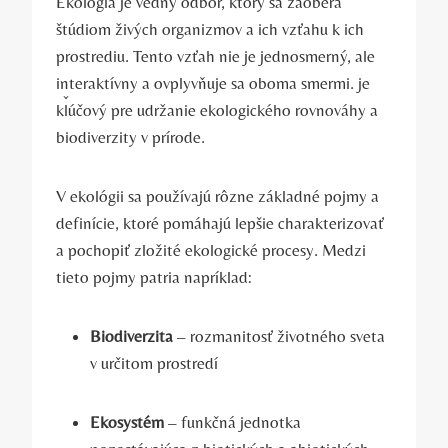
Ekológia je vedný odbor, ktorý sa zaoberá
štúdiom živých organizmov a ich vzťahu ‌k ich
prostrediu. Tento vzťah nie je jednosmerný, ale
interaktívny a ovplyvňuje sa oboma smermi. je
kľúčový pre udržanie ekologického ​rovnováhy a
biodiverzity v prírode.
V ekológii sa ‌používajú rôzne základné pojmy a
definície, ktoré pomáhajú lepšie charakterizovať
a⁣ pochopiť‌ zložité ekologické procesy. Medzi
tieto pojmy​ patria‌ napríklad:
Biodiverzita
– rozmanitosť⁢ životného sveta
v určitom prostredí
Ekosystém
– funkčná ​jednotka