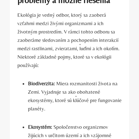
Ekológia je ​vedný odbor, ktorý sa⁣ zaoberá
vzťahmi ⁣medzi živými organizmami a ich
životným ⁢prostredím. V rámci tohto odboru sa
zaoberáme sledovaním a pochopením interakcií
medzi rastlinami, zvieratami, ​ľuďmi a ich okolím.
Niektoré základné pojmy, ktoré sa v ekológii
používajú:
Biodiverzita:
Miera rozmanitosti života na
Zemi.⁤ Vyjadruje sa ako ‍obohatené
ekosystémy, ktoré sú kľúčové ‍pre fungovanie
‍planéty.
Ekosystém:
Spoločenstvo organizmov
žijúcich v určitom území a ⁢ich vzájomné