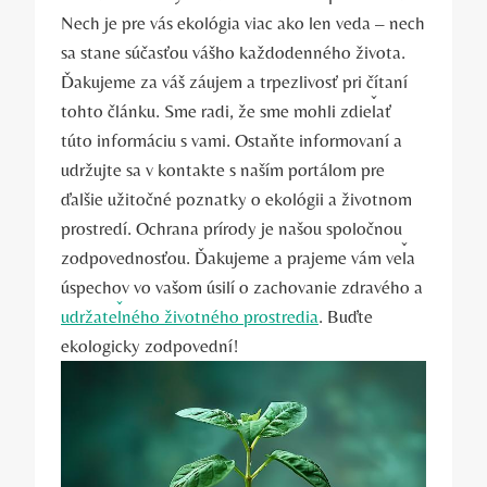
Nech je pre vás ekológia viac ‍ako len veda⁣ – nech
sa stane súčasťou vášho každodenného života.
Ďakujeme za ‍váš záujem⁤ a ​trpezlivosť⁤ pri čítaní
tohto článku. Sme radi, že sme mohli zdieľať
túto informáciu s vami. Ostaňte informovaní a
udržujte sa v kontakte⁣ s​ naším portálom pre
ďalšie⁣ užitočné poznatky o⁣ ekológii a ‌životnom⁢
prostredí. Ochrana ​prírody⁢ je našou spoločnou
zodpovednosťou. Ďakujeme a prajeme ⁣vám veľa
úspechov vo⁣ vašom úsilí o zachovanie zdravého ⁣a
udržateľného životného prostredia
. Buďte
ekologicky zodpovední!