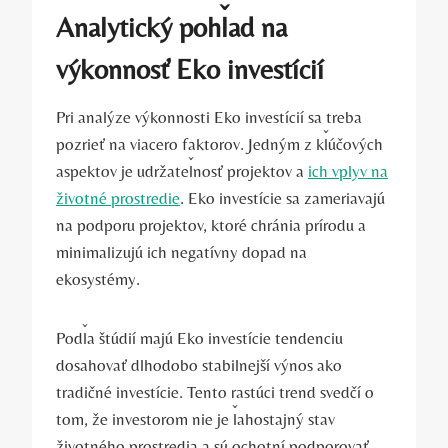
Analytický ‍pohľad⁣ na
výkonnosť Eko ‍investícií
Pri analýze výkonnosti Eko investícií sa treba
pozrieť na​ viacero faktorov. ⁣Jedným z⁢ kľúčových
aspektov je udržateľnosť projektov a
ich⁤ vplyv na‌
životné prostredie
. Eko ⁣investície sa zameriavajú
na podporu projektov, ktoré chránia prírodu a
minimalizujú ich negatívny dopad na
ekosystémy.
Podľa štúdií majú Eko investície tendenciu
dosahovať dlhodobo stabilnejší výnos ako
tradičné investície. Tento rastúci trend svedčí o
tom, že⁤ investorom‌ nie je ​ľahostajný stav
životného prostredia ⁣a sú ochotní podporovať