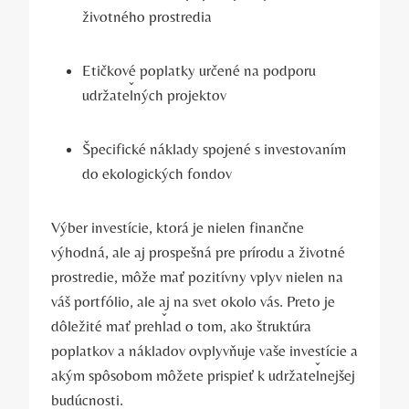
životného prostredia
Etičkové poplatky​ určené na podporu
udržateľných projektov
Špecifické​ náklady spojené‍ s investovaním
do ekologických⁤ fondov
Výber investície, ktorá je nielen finančne
‍výhodná, ale ‍aj‍ prospešná pre prírodu a životné
prostredie, môže mať pozitívny vplyv⁤ nielen na
váš portfólio, ale aj na svet okolo vás. Preto je⁤
dôležité mať prehľad o tom, ako ‌štruktúra
poplatkov a‍ nákladov ovplyvňuje vaše investície⁢ a
akým​ spôsobom môžete prispieť k udržateľnejšej
budúcnosti.