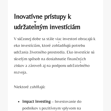
Inovatívne prístupy k
udržateľným investíciám
V súčasnej‌ dobe sa stále viac​ investori obracajú k⁢
eko investíciám, ktoré zohľadňujú⁢ potrebu
udržania⁣ životného ⁢prostredia. Eko investície sú
skvelým spôsob na dosiahnutie ​finančných
‌ziskov a​ zároveň aj na podporu udržateľného
‌rozvoja.
Niektoré zahŕňajú:
Impact Investing
– ⁣Investovanie do
podnikov ​s pozitívnym vplyvom na