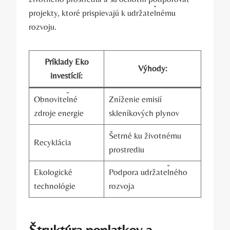
projekty, ktoré prispievajú k udržateľnému
rozvoju.
Príklady ‌Eko
Výhody:
investícií:
Obnoviteľné
Zníženie⁤ emisií
zdroje energie
skleníkových⁤ plynov
Šetrné ⁤ku životnému⁣
Recyklácia
prostrediu
Ekologické
Podpora ⁣udržateľného
technológie
rozvoja
Štruktúra poplatkov a