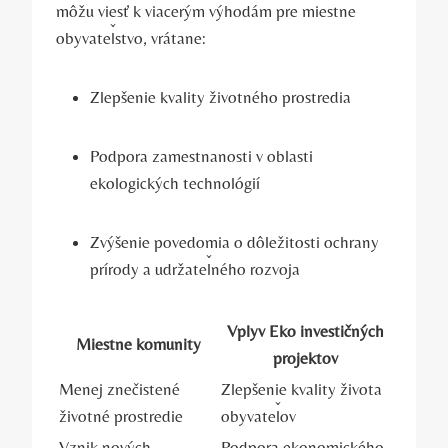
môžu viesť k viacerým⁣ výhodám pre miestne
obyvateľstvo, vrátane:
Zlepšenie kvality životného‌ prostredia
Podpora zamestnanosti v oblasti
ekologických technológií
Zvýšenie ​povedomia o dôležitosti ochrany
prírody a udržateľného⁤ rozvoja
Vplyv Eko⁤ investičných
Miestne komunity
⁤projektov
Menej znečistené
Zlepšenie kvality života
‌životné prostredie
obyvateľov
Vznik ⁢nových
Podpora ekonomického