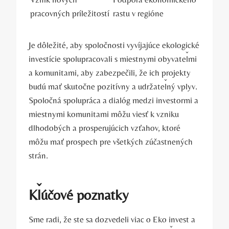
pracovných príležitostí
rastu v ⁢regióne
Je ‌dôležité, aby ⁢spoločnosti vyvíjajúce​ ekologické
investície spolupracovali ⁣s miestnymi obyvateľmi
a komunitami, aby zabezpečili, že ich projekty
budú mať skutočne ‌pozitívny a udržateľný vplyv.‌
Spoločná spolupráca a dialóg ‌medzi investormi a
miestnymi komunitami môžu viesť k vzniku
dlhodobých a prosperujúcich vzťahov, ktoré
môžu mať prospech pre všetkých‌ zúčastnených‍
strán.
Kľúčové poznatky
Sme‌ radi, že ste⁤ sa dozvedeli viac o Eko invest a