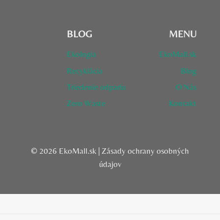
BLOG
MENU
Ekologia
EkoMall.sk
Recyklácia
Blog
Triedenie odpadu
O Nás
Zero Waste
Kontakt
© 2026 EkoMall.sk |
Zásady ochrany osobných
údajov