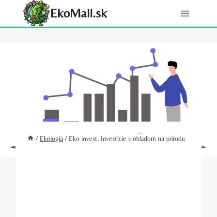
Skip
EkoMall.sk
to
content
/
Ekologia
/
Eko invest: Investície s ohľadom na prírodu