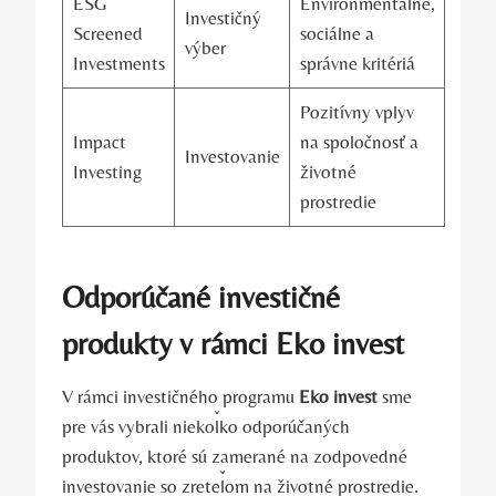
ESG
Environmentálne,
Investičný
Screened
sociálne a
výber
Investments
správne kritériá
Pozitívny vplyv
Impact‍
na spoločnosť ​a
Investovanie
Investing
životné
prostredie
Odporúčané investičné‌
produkty v ‌rámci Eko invest
V rámci ⁢investičného programu
Eko invest
sme
pre vás vybrali niekoľko odporúčaných
produktov, ktoré sú​ zamerané na zodpovedné
investovanie ⁤so zreteľom‌ na životné⁤ prostredie.​