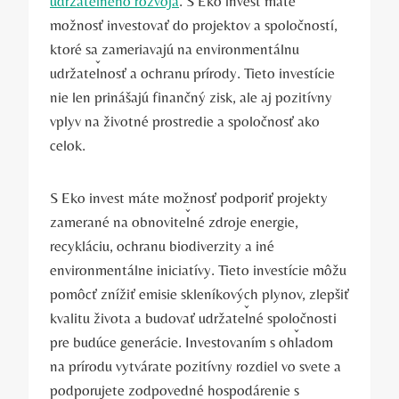
udržateľného rozvoja
. S‍ Eko invest máte
možnosť investovať do projektov⁤ a spoločností,
ktoré sa zameriavajú na environmentálnu
udržateľnosť‍ a ochranu prírody. Tieto investície
nie len prinášajú finančný zisk,‌ ale aj pozitívny
‍vplyv na životné prostredie a spoločnosť ako
celok.
S Eko​ invest máte možnosť ‍podporiť projekty
zamerané⁣ na‌ obnoviteľné zdroje energie,
⁣recykláciu, ochranu biodiverzity a iné
⁢environmentálne iniciatívy.‍ Tieto investície môžu⁤
pomôcť znížiť emisie skleníkových plynov, zlepšiť
kvalitu⁢ života⁢ a⁤ budovať udržateľné‍ spoločnosti
⁢pre budúce generácie. Investovaním s ohľadom
na prírodu vytvárate pozitívny rozdiel ⁢vo svete a ​
podporujete zodpovedné hospodárenie ⁢s