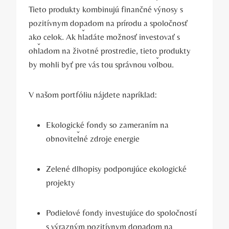
Tieto produkty kombinujú finančné ‍výnosy s‌
pozitívnym dopadom na prírodu‍ a spoločnosť
ako celok. ⁣Ak‌ hľadáte možnosť⁤ investovať s
ohľadom ⁣na životné⁤ prostredie, tieto produkty
by mohli byť pre vás tou správnou​ voľbou.
V⁣ našom portfóliu⁢ nájdete ‌napríklad:
Ekologické fondy so zameraním na
obnoviteľné zdroje energie
Zelené ⁤dlhopisy podporujúce ekologické
projekty
Podielové fondy investujúce do⁤ spoločností
s výrazným pozitívnym dopadom na