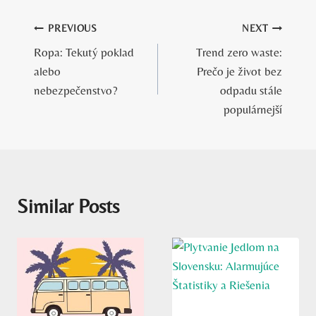
Navigácia
PREVIOUS
NEXT
Ropa: Tekutý poklad
Trend zero waste:
v
alebo
Prečo je život bez
článku
nebezpečenstvo?
odpadu stále
populárnejší
Similar Posts