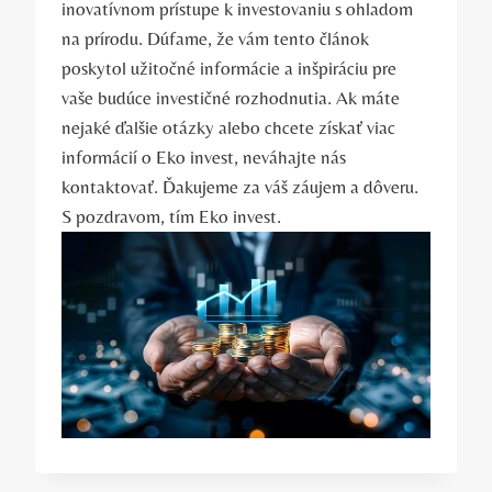
inovatívnom prístupe​ k investovaniu s ohľadom⁢
na ⁣prírodu. Dúfame, ⁤že vám tento článok
poskytol užitočné informácie a inšpiráciu pre
vaše budúce⁣ investičné rozhodnutia. Ak máte‌
nejaké⁤ ďalšie ​otázky alebo chcete⁤ získať viac⁣
informácií o Eko invest, neváhajte nás
⁢kontaktovať. Ďakujeme za ⁤váš záujem​ a‍ dôveru.
S pozdravom, tím Eko invest.