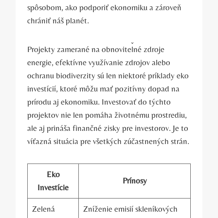
spôsobom, ako podporiť ekonomiku a‌ zároveň⁢
chrániť náš planét.
Projekty zamerané na obnoviteľné zdroje
energie, efektívne využívanie zdrojov ‌alebo
‍ochranu biodiverzity sú len niektoré príklady eko
investícií, ktoré môžu mať pozitívny dopad na
prírodu aj ekonomiku. Investovať do týchto
projektov nie len pomáha životnému prostrediu,
‌ale ‌aj‍ prináša finančné ⁣zisky pre investorov. Je to
⁢víťazná situácia pre všetkých zúčastnených strán.
Eko⁤
Prínosy
Investície
Zelená
Zníženie‌ emisií skleníkových