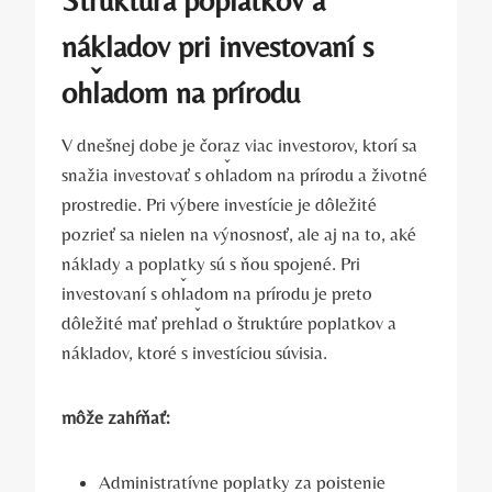
nákladov pri investovaní s
ohľadom na prírodu
V dnešnej dobe ⁣je čoraz viac investorov,⁢ ktorí sa ​
snažia investovať s ohľadom ⁢na prírodu a životné​
prostredie.⁣ Pri výbere‌ investície je​ dôležité
pozrieť sa⁤ nielen na výnosnosť, ⁤ale aj na to, aké
náklady a poplatky sú s ​ňou spojené. Pri
investovaní s‌ ohľadom na ⁤prírodu⁤ je preto
dôležité ‍mať⁣ prehľad⁢ o štruktúre poplatkov a
nákladov, ktoré s‍ investíciou súvisia.
môže ‍zahŕňať:
Administratívne‌ poplatky za poistenie