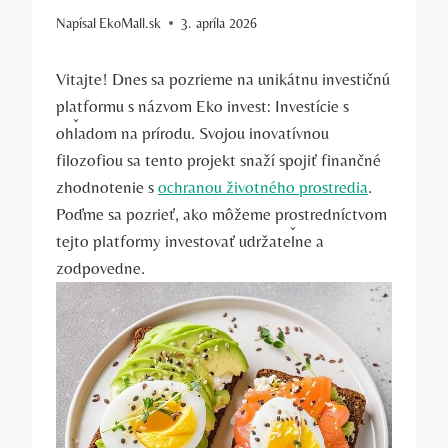
Napísal
EkoMall.sk
3. apríla 2026
Vitajte! Dnes sa pozrieme na unikátnu‌ investičnú
platformu s názvom Eko‌ invest: Investície s
ohľadom na prírodu.‍ Svojou inovatívnou
filozofiou sa​ tento ‌projekt snaží spojiť⁣ finančné
zhodnotenie s
ochranou životného prostredia
.
Poďme sa pozrieť, ako môžeme ⁤prostredníctvom
tejto⁤ platformy investovať ⁢udržateľne a
zodpovedne.