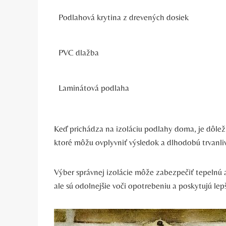
Podlahová krytina z drevených dosiek
PVC dlažba
Laminátová podlaha
Keď prichádza na izoláciu podlahy doma, je dôleži
ktoré môžu ovplyvniť výsledok a dlhodobú trvanli
Výber správnej izolácie môže zabezpečiť tepelnú 
ale sú odolnejšie voči opotrebeniu a poskytujú lepš