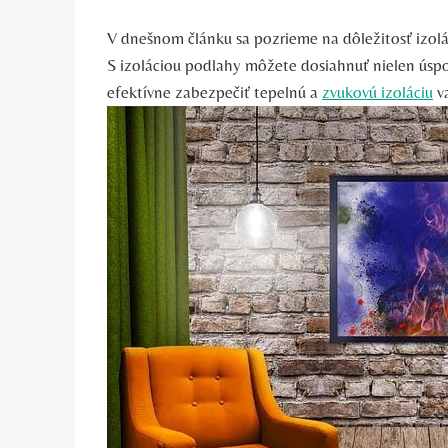
V dnešnom článku sa pozrieme na dôležitosť izol
S izoláciou podlahy môžete dosiahnuť nielen úspo
efektívne zabezpečiť tepelnú a
zvukovú izoláciu
va