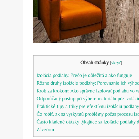
Obsah stránky
[
skryť
]
Izolácia podlahy: Prečo je dôležitá a ako funguje
Rôzne druhy izolácie podlahy: Porovnanie ich výho
Krok za krokom: Ako správne izolovať podlahu vo
Odporúčaný postup pri výbere materiálu pre izoláci
Praktické tipy a triky pre efektívnu izoláciu podlahy
Čo robiť, ak sa vyskytnú problémy počas procesu iz
Často kladené otázky týkajúce sa izolácie podlahy
Záverom