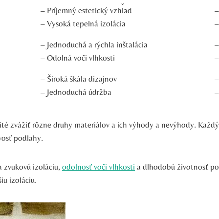
– Príjemný estetický vzhľad
–
– Vysoká tepelná izolácia
–
– Jednoduchá a rýchla inštalácia
–
– Odolná voči vlhkosti
–
– Široká škála dizajnov
–
– Jednoduchá údržba
–
té zvážiť rôzne druhy materiálov a ich výhody a nevýhody. Každý t
vosť podlahy.
a zvukovú izoláciu,
odolnosť voči vlhkosti
a dlhodobú životnosť po
iu izoláciu.