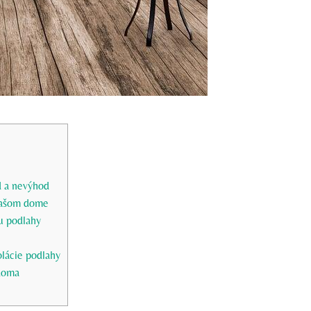
d a nevýhod
 vašom dome
u podlahy
olácie podlahy
 doma