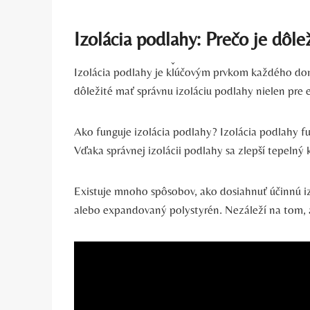
Izolácia podlahy: Prečo je dôle
Izolácia podlahy je kľúčovým prvkom každého dom
dôležité mať správnu izoláciu podlahy nielen pre e
Ako funguje izolácia podlahy? Izolácia podlahy f
Vďaka správnej izolácii podlahy sa zlepší tepelný 
Existuje mnoho spôsobov, ako dosiahnuť účinnú iz
alebo expandovaný polystyrén. Nezáleží na tom, a