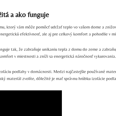
žitá a ako funguje
u, ktorý vám môže pomôcť udržať teplo vo vašom dome a znižova
nergetickú efektívnosť, ale aj pre celkový komfort a pohodlie v m
unguje tak, že zabraňuje unikaniu tepla z domu do zeme a zabraňu
komfort v miestnosti a zníži sa energetická náročnosť vykurovania.
oláciu podlahy v domácnosti. Medzi najčastejšie používané materi
ký materiál zvolíte, dôležité je mať správnu hrúbku izolácie podl