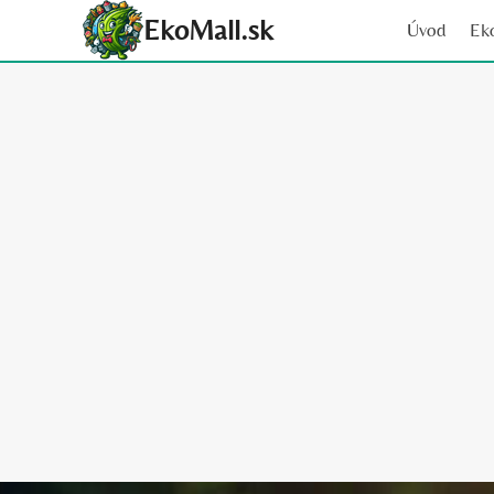
Skip
EkoMall.sk
Úvod
Ek
to
content