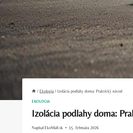
/
Ekologia
/
Izolácia podlahy doma: Praktický návod
EKOLOGIA
Izolácia podlahy doma: Pra
Napísal
EkoMall.sk
15. februára 2026