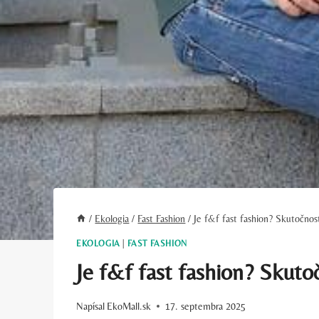
/
Ekologia
/
Fast Fashion
/
Je f&f fast fashion? Skutočnos
EKOLOGIA
|
FAST FASHION
Je f&f fast fashion? Skuto
Napísal
EkoMall.sk
17. septembra 2025