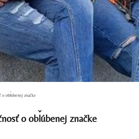
ť o obľúbenej značke
čnosť o obľúbenej značke