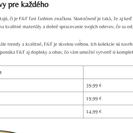
vy pre každého
tajú, či je F&F fast fashion značkou. Skutočnosť je taká, že aj k
a kvalitné materiály a dobré spracovanie svojich odevov, čo sa odz
ále trendy a kvalitné, F&F je skvelou voľbou. Ich kolekcie sú navr
 ponúka F&F aj doplnky a obuv, čo vám umožní vytvoriť si kompletn
e
39,99 €
19,99 €
14,99 €