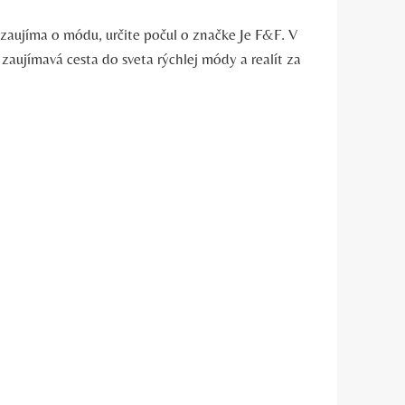
a zaujíma o módu, určite počul o značke Je F&F. V
aujímavá cesta do sveta rýchlej módy a realít za