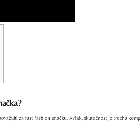
F
načka?
važujú za fast fashion značku. Avšak, skutočnosť je trochu kompl