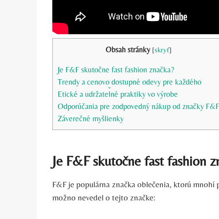
Obsah stránky
[
skryť
]
Je F&F skutočne fast fashion značka?
Trendy a cenovo dostupné odevy pre každého
Etické a udržateľné praktiky vo výrobe
Odporúčania pre zodpovedný nákup od značky F&
Záverečné myšlienky
Je F&F skutočne fast fashion z
F&F je populárna značka oblečenia, ktorú mnohí po
možno nevedel o tejto značke: