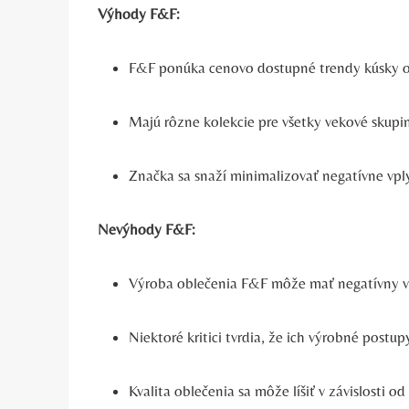
Výhody F&F:
F&F ponúka cenovo dostupné trendy kúsky o
Majú rôzne kolekcie pre všetky vekové skupin
Značka sa snaží minimalizovať negatívne vply
Nevýhody F&F:
Výroba oblečenia F&F môže mať negatívny v
Niektoré kritici tvrdia, že ich výrobné post
Kvalita oblečenia sa môže líšiť v závislosti 