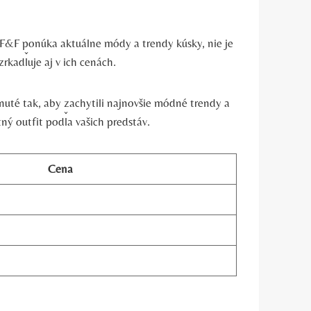
eď F&F ponúka aktuálne módy a trendy kúsky, nie je
rkadľuje aj v ich cenách.
hnuté tak, aby zachytili najnovšie módné trendy a
ý outfit podľa vašich predstáv.
Cena