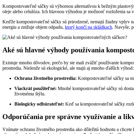
Kompostovateľné sáčky sú výbornou alternatívou k bežným plastov
oleje alebo celulóza. Ich hlavnou výhodou je možnosť rozloženia sa v
Keďže kompostovateľné sáčky sú prirodzené, nemajú žiadny vplyv na
energiu a znižuje objem odpadu,
ktorý končí na skládkach
. Navyše, 
Aké sú hlavné výhody používania kompost
Existuje mnoho dôvodov, prečo by ste mali zvážiť používanie kompost
prostredia. Nielenže sú ekologické, ale majú aj mnoho ďalších výhod:
Ochrana životného prostredia:
Kompostovateľné sáčky sa mô
Viackrát použiteľné:
Mnohé kompostovateľné sáčky sú dostatoč
životnému štýlu.
Biologicky odbúrateľné:
Keď sa kompostovateľné sáčky rozlož
Odporúčania pre správne využívanie a lik
Vnímate ochranu životného prostredia ako dôležitú hodnotu a chcete 