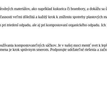
odných materiálov, ako napríklad kukurica či brambory, a dokážu sa ú
časnosti veľmi dôležitá a každý krok k zníženiu spotreby plastových 
pri triedení odpadu, ale aj pri kompostovaní organického odpadu. Ich p
používania kompostovateľných sáčkov. Je v našej moci meniť svet k le
 zmena je krok správnym smerom. Podporujte udržateľné riešenia a za