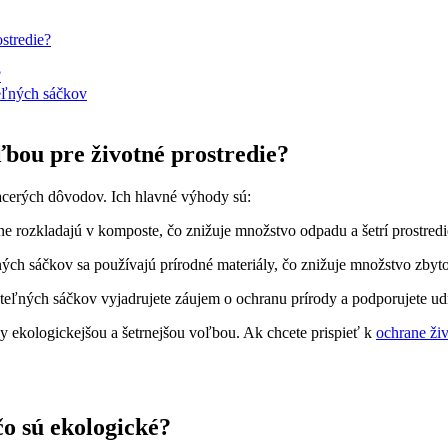
stredie?
?
eľných sáčkov
bou pre životné prostredie?
acerých dôvodov. Ich hlavné výhody sú:
 rozkladajú v komposte, čo znižuje množstvo odpadu a šetrí prostredi
ch sáčkov sa používajú prírodné materiály, čo znižuje množstvo zbyt
ľných sáčkov vyjadrujete záujem o ochranu prírody a podporujete udr
 ekologickejšou a šetrnejšou voľbou. Ak chcete prispieť k
ochrane živ
o sú ekologické?