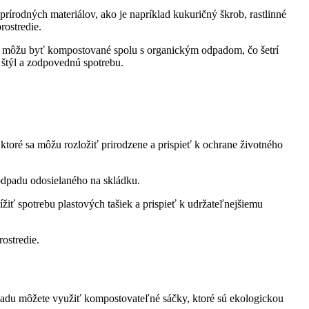
 prírodných materiálov, ako je napríklad kukuričný škrob, rastlinné
rostredie.
 a môžu byť kompostované spolu s organickým odpadom, čo šetrí
štýl a zodpovednú spotrebu.
toré sa môžu rozložiť prirodzene a prispieť k ochrane životného
dpadu odosielaného na skládku.
iť spotrebu plastových tašiek a prispieť k udržateľnejšiemu
ostredie.
odpadu môžete využiť kompostovateľné sáčky, ktoré sú ekologickou