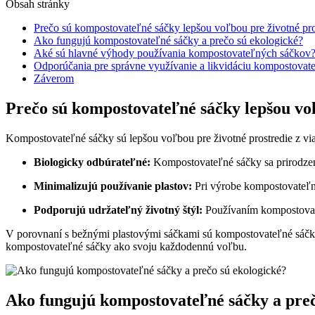
Obsah stránky
Prečo sú kompostovateľné sáčky lepšou voľbou pre životné pro
Ako fungujú kompostovateľné sáčky a prečo sú ekologické?
Aké sú hlavné výhody používania kompostovateľných sáčkov
Odporúčania pre správne využívanie a likvidáciu kompostovat
Záverom
Prečo sú kompostovateľné sáčky lepšou voľ
Kompostovateľné sáčky sú lepšou voľbou pre životné prostredie z vi
Biologicky odbúrateľné:
Kompostovateľné sáčky sa prirodzene
Minimalizujú používanie plastov:
Pri výrobe kompostovateľný
Podporujú udržateľný životný štýl:
Používaním kompostovate
V porovnaní s bežnými plastovými sáčkami sú kompostovateľné sáčky
kompostovateľné sáčky ako svoju každodennú voľbu.
Ako fungujú kompostovateľné sáčky a preč