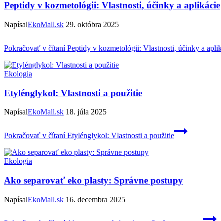
Peptidy v kozmetológii: Vlastnosti, účinky a aplikácie
Napísal
EkoMall.sk
29. októbra 2025
Pokračovať v čítaní
Peptidy v kozmetológii: Vlastnosti, účinky a apli
Ekologia
Etylénglykol: Vlastnosti a použitie
Napísal
EkoMall.sk
18. júla 2025
Pokračovať v čítaní
Etylénglykol: Vlastnosti a použitie
Ekologia
Ako separovať eko plasty: Správne postupy
Napísal
EkoMall.sk
16. decembra 2025