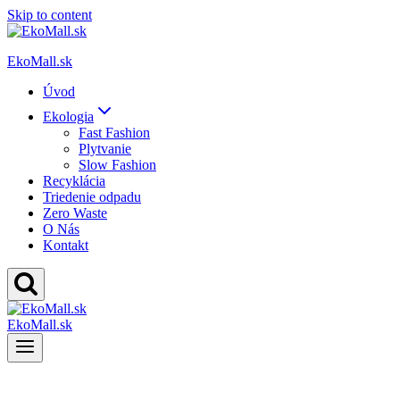
Skip to content
EkoMall.sk
Úvod
Ekologia
Fast Fashion
Plytvanie
Slow Fashion
Recyklácia
Triedenie odpadu
Zero Waste
O Nás
Kontakt
EkoMall.sk