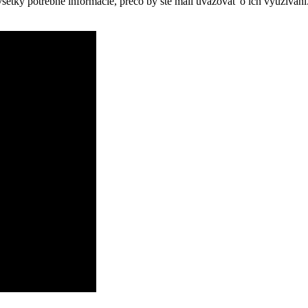
etky potrebné informácie, prečo by ste mali uvažovať o ich využívan