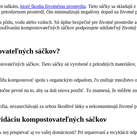
ým taškám,
ktoré škodia životnému prostrediu
. Tieto sáčky sa skladajú z
 prirodzenom prostredí, čím minimalizujú negatívny dopad na životné p
 pôdu, vodu alebo vzduch. Sú úplne bezpečné pre životné prostredie
používaním kompostovateľných sáčkov podporujete udržateľný životný 
ovateľných sáčkov?
ovateľných sáčkov. Tieto sáčky sú vyrobené z prírodných materiálov, k
žu kompostovať spolu s organickým odpadom, čo znižuje množstvo o
ne pevné na to, aby sa dali znova použiť. To znamená, že môžete zníž
ia, nezanechávajú za sebou škodlivé látky a nekontaminujú životné pr
vidáciu kompostovateľných sáčkov
k nej prispievať aj vo vašej domácnosti? Pri separovaní a recyklácii 