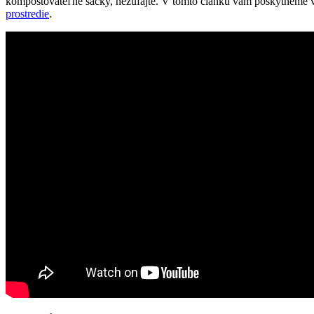
kompostovateľné sáčky, nezúfajte. V tomto článku vám poskytneme vš
prostredie
.