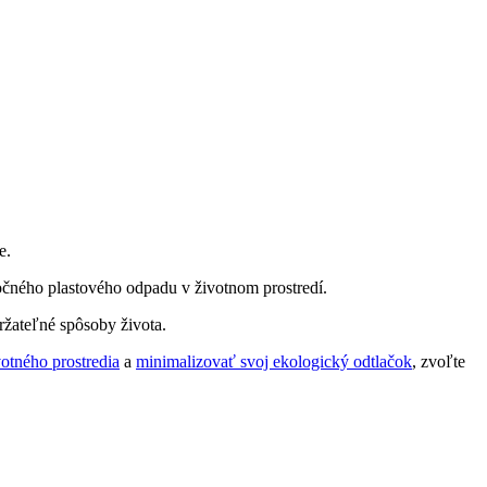
e.
očného plastového odpadu v životnom prostredí.
žateľné spôsoby života.
otného prostredia
a
minimalizovať svoj ekologický odtlačok
, zvoľte