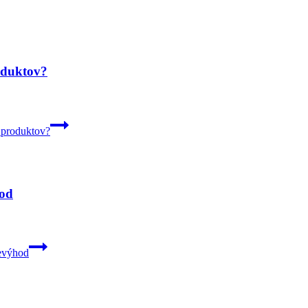
oduktov?
 produktov?
hod
nevýhod