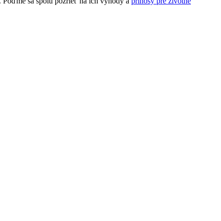
í. Poďme sa spolu pozrieť na ich výhody a
prínosy pre životné