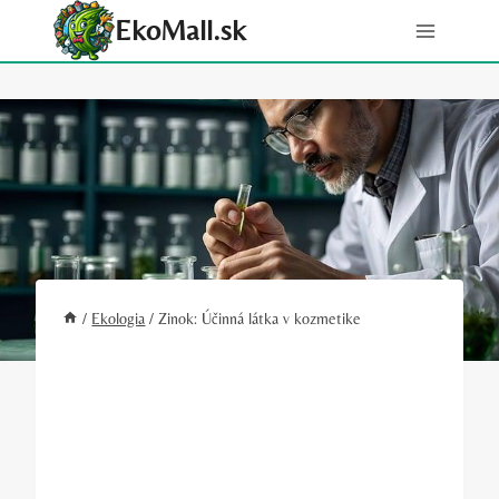
Skip
EkoMall.sk
to
content
/
Ekologia
/
Zinok: Účinná látka v kozmetike