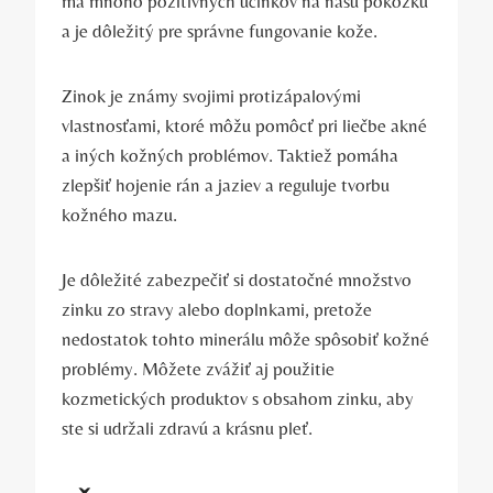
má mnoho pozitívnych účinkov na našu pokožku
a je dôležitý pre správne fungovanie kože.
Zinok je známy svojimi protizápalovými
vlastnosťami, ktoré môžu pomôcť pri liečbe akné
a iných kožných problémov. Taktiež pomáha
zlepšiť hojenie rán a jaziev a reguluje tvorbu
kožného mazu.
Je dôležité zabezpečiť si dostatočné množstvo
zinku zo stravy alebo doplnkami, pretože
nedostatok tohto minerálu môže spôsobiť kožné
problémy. Môžete zvážiť aj použitie
kozmetických produktov s obsahom zinku, aby
ste si udržali zdravú a krásnu pleť.