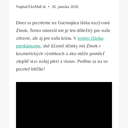
Napísal
EkoMall.sk
26. januára 2026
Dnes sa pozrieme na fascinujúcu látku nazývanú
Zinok. Tento minerál nie je len dôležitý pre naše
zdravie, ale aj pre našu krásu. V
tomto článku
preskúmame
, aké úžasné účinky má Zinok v
kozmetických výrobkoch a ako môže pomôcť
zlepšiť stav našej pleti a vlasov. Poďme sa na to
pozrieť bližšie!