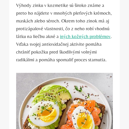
Výhody zinku v kozmetike sú široko známe a
preto ho nájdete v mnohých pleťových krémoch,
maskách alebo séroch. Okrem toho zinok má aj
protizápalové vlastnosti, čo z neho robí vhodnú
látku na liečbu akné a
iných kožných problémov
.
Vďaka svojej antioxidačnej aktivite pomáha
chrániť pokožku pred škodlivými voľnými
radikálmi a pomáha spomaliť proces starnutia.