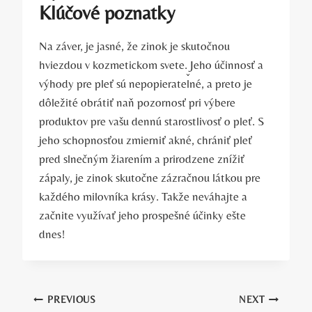
Kľúčové poznatky
Na záver, je jasné, že zinok je skutočnou
hviezdou v kozmetickom svete. Jeho účinnosť a
výhody pre pleť sú nepopierateľné, a preto je
dôležité obrátiť naň pozornosť pri výbere
produktov pre vašu dennú starostlivosť o pleť. S
jeho schopnosťou zmierniť akné, chrániť pleť
pred slnečným žiarením a prirodzene znížiť
zápaly, je zinok skutočne zázračnou látkou pre
každého milovníka krásy. Takže neváhajte a
začnite využívať jeho prospešné účinky ešte
dnes!
Navigácia
PREVIOUS
NEXT