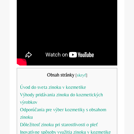
Obsah stránky
[
skryť
]
Úvod do sveta zinoku v kozmetike
Výhody pridávania zinoku do kozmetických
výrobkov
Odporúčania pre výber kozmetiky s obsahom
zinoku
Dôležitosť zinoku pri starostlivosti o pleť
Inovatívne spôsoby využitia zinoku v kozmetike