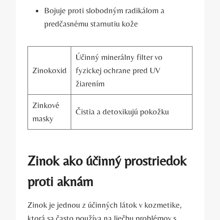
Bojuje proti slobodným radikálom a
predčasnému starnutiu kože
Účinný minerálny filter vo
Zinokoxid
fyzickej ochrane pred UV
žiarením
Zinkové
Čistia a detoxikujú pokožku
masky
Zinok ako účinný prostriedok
proti aknám
Zinok je jednou z účinných látok v kozmetike,
ktorá sa často používa na liečbu problémov s