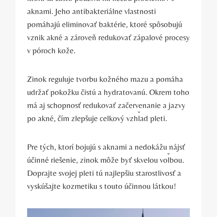
aknami. Jeho antibakteriálne vlastnosti
pomáhajú eliminovať baktérie, ktoré spôsobujú
vznik akné a zároveň redukovať zápalové procesy
v póroch kože.
Zinok reguluje tvorbu kožného mazu a pomáha
udržať pokožku čistú a hydratovanú. Okrem toho
má aj schopnosť redukovať začervenanie a jazvy
po akné, čím zlepšuje celkový vzhľad pleti.
Pre tých, ktorí bojujú s aknami a nedokážu nájsť
účinné riešenie, zinok môže byť skvelou voľbou.
Doprajte svojej pleti tú najlepšiu starostlivosť a
vyskúšajte kozmetiku s touto účinnou látkou!