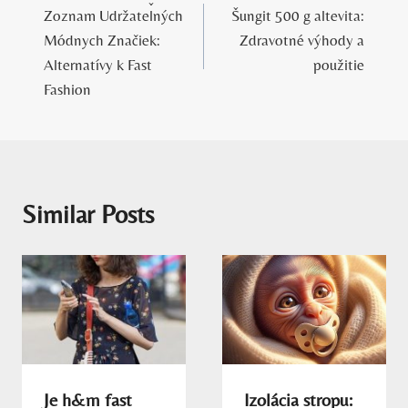
Zoznam Udržateľných
Šungit 500 g altevita:
v
Módnych Značiek:
Zdravotné výhody a
článku
Alternatívy k Fast
použitie
Fashion
Similar Posts
Je h&m fast
Izolácia stropu: