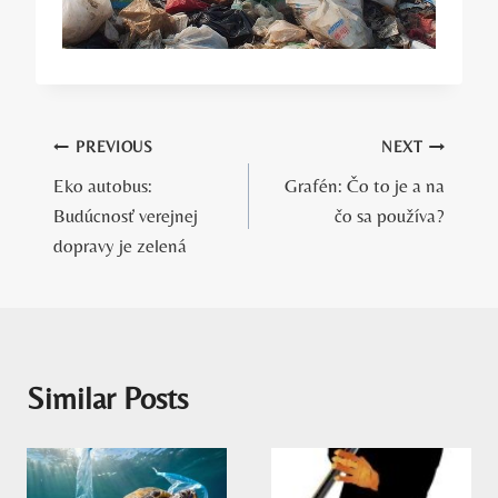
Navigácia
PREVIOUS
NEXT
Eko autobus:
Grafén: Čo to je a na
v
Budúcnosť verejnej
čo sa používa?
článku
dopravy je zelená
Similar Posts