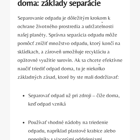
doma: základy separácie
Separovanie odpadu je dôležitým krokom k
ochrane životného prostredia a udržateľnosti
našej planéty. Správna separácia odpadu môže
pomôcť znížiť množstvo odpadu, ktorý končí na
skládkach, a zároveň umožňuje recykláciu a
opätovné využitie surovín. Ak sa chcete efektívne
naučiť triediť odpad doma, tu je niekoľko
základných zásad, ktoré by ste mali dodržiavať:
Separovať odpad už pri zdroji – čiže doma,
keď odpad vzniká
Používať vhodné nádoby na triedenie
odpadu, napríklad plastové krabice alebo
popolníky s viacerými oddeleniami