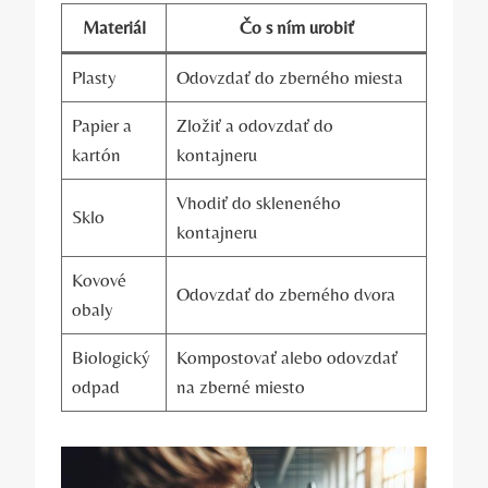
Materiál
Čo s ním urobiť
Plasty
Odovzdať do zberného miesta
Papier a
Zložiť a odovzdať do
kartón
kontajneru
Vhodiť do skleneného
Sklo
kontajneru
Kovové
Odovzdať do zberného dvora
obaly
Biologický
Kompostovať alebo odovzdať
odpad
na zberné miesto