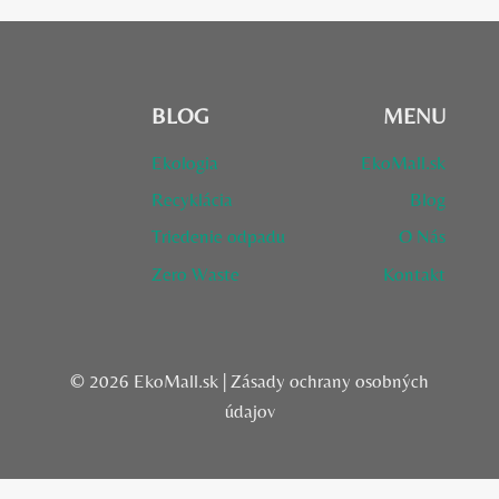
BLOG
MENU
Ekologia
EkoMall.sk
Recyklácia
Blog
Triedenie odpadu
O Nás
Zero Waste
Kontakt
© 2026 EkoMall.sk |
Zásady ochrany osobných
údajov