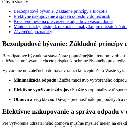
Obsah stránky
Bezodpadové bývanie: Základné princípy a filozofia
Efektívne nakupovanie a správa odpadu v domácnosti
Kreatívne riešenia pre zníženie odpadu vo vašom dome
Minimalistický prístup k dekorácii a nábytku pre udržateľnú 
Záverečné poznámky
Bezodpadové bývanie: Základné princípy a 
Bezodpadové bývanie sa stáva čoraz populárnejším trendom v oblasti 
udržateľnom bývaní a chcete prispieť k ochrane životného prostredia
Vytvorenie udržateľného domova v rámci konceptu Zero Waste vyžad
Minimalizácia odpadu:
Znížte množstvo vytvoreného odpadu 
Efektívne využívanie zdrojov:
Snažte sa optimalizovať spotre
Obnova a recyklácia:
Dávajte prednosť nákupu použitých a re
Efektívne nakupovanie a správa odpadu v
Pre vytvorenie udržateľného domova musíme myslieť nielen na efektí