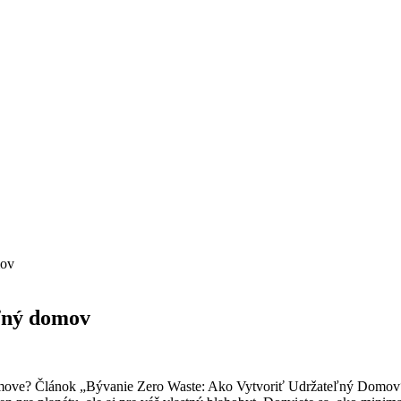
mov
eľný domov
omove? Článok „Bývanie Zero Waste: Ako Vytvoriť Udržateľný Domov“ v