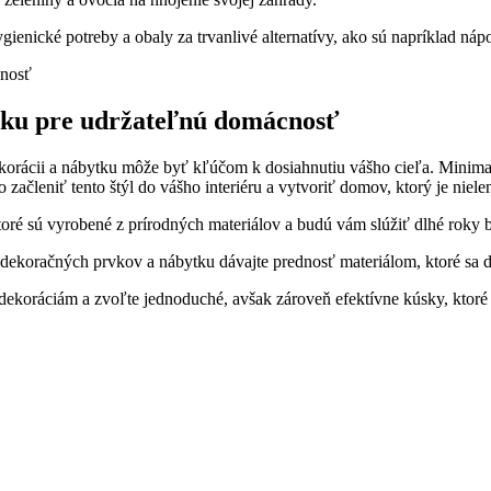
ienické potreby a obaly za trvanlivé alternatívy, ako sú napríklad ná
ytku pre udržateľnú domácnosť
dekorácii a nábytku môže byť kľúčom k dosiahnutiu vášho cieľa. Mini
 začleniť tento štýl do vášho interiéru a vytvoriť domov, ktorý je niele
toré sú vyrobené z prírodných materiálov a budú vám slúžiť dlhé roky
dekoračných prvkov a nábytku dávajte prednosť materiálom, ktoré sa 
ekoráciám a zvoľte jednoduché, avšak zároveň efektívne kúsky, ktor