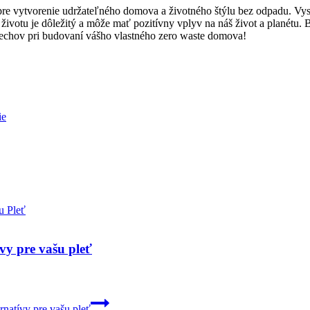
re vytvorenie udržateľného domova a životného štýlu bez odpadu. Vyskú
votu je dôležitý a môže mať pozitívny vplyv na náš život a planétu. 
echov pri budovaní vášho vlastného zero waste domova!
ie
vy pre vašu pleť
natívy pre vašu pleť