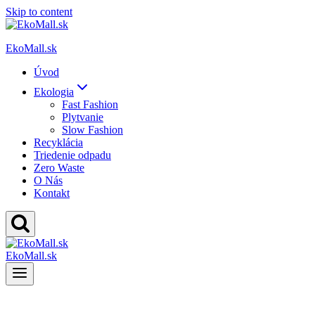
Skip to content
EkoMall.sk
Úvod
Ekologia
Fast Fashion
Plytvanie
Slow Fashion
Recyklácia
Triedenie odpadu
Zero Waste
O Nás
Kontakt
EkoMall.sk