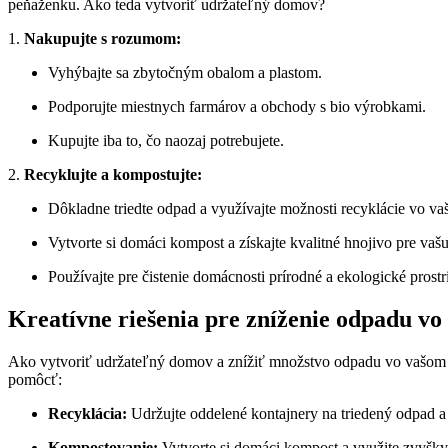
peňaženku. Ako teda vytvoriť udržateľný domov?
1.
Nakupujte s rozumom:
Vyhýbajte sa zbytočným obalom a plastom.
Podporujte miestnych farmárov a obchody s bio výrobkami.
Kupujte iba to, čo naozaj potrebujete.
2.
Recyklujte a kompostujte:
Dôkladne triedte odpad a využívajte možnosti recyklácie vo v
Vytvorte si domáci kompost a získajte kvalitné hnojivo pre vaš
Používajte pre čistenie domácnosti prírodné a ekologické prostr
Kreatívne riešenia pre zníženie odpadu v
Ako vytvoriť udržateľný domov a znížiť množstvo odpadu vo vašom d
pomôcť:
Recyklácia:
Udržujte oddelené kontajnery na triedený odpad a
Kompostovanie:
Vytvorte si domáci kompost a využite zvyšky 