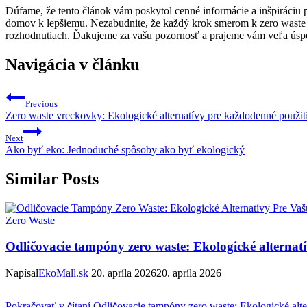
Dúfame, že tento článok vám poskytol cenné informácie a inšpiráciu p
domov k lepšiemu. Nezabudnite, že každý krok smerom k zero waste ži
rozhodnutiach. Ďakujeme za vašu pozornosť a prajeme vám veľa úsp
Navigácia v článku
Previous
Zero waste vreckovky: Ekologické alternatívy pre každodenné použit
Next
Ako byť eko: Jednoduché spôsoby ako byť ekologický
Similar Posts
Zero Waste
Odličovacie tampóny zero waste: Ekologické alternatí
Napísal
EkoMall.sk
20. apríla 2026
20. apríla 2026
Pokračovať v čítaní
Odličovacie tampóny zero waste: Ekologické alter