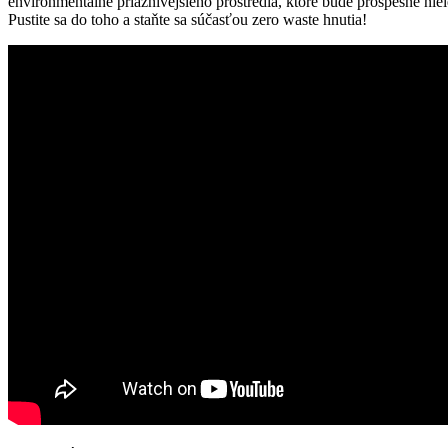
environmentálne priaznivejšieho prostredia, ktoré bude prospešné niele
Pustite sa do toho a staňte sa súčasťou zero waste hnutia!