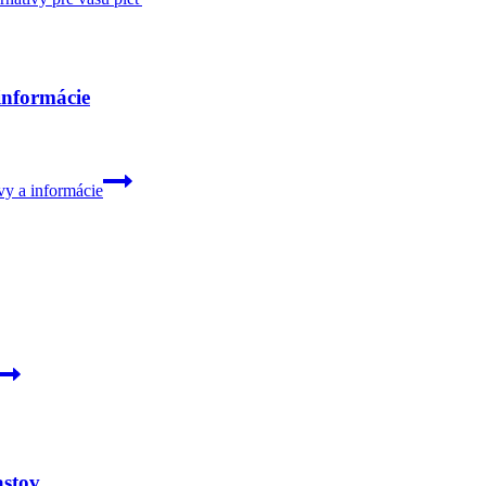
informácie
vy a informácie
astov