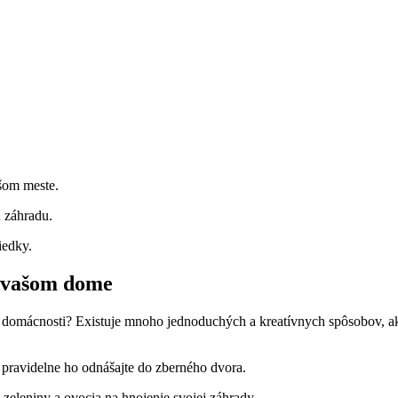
ašom meste.
u záhradu.
iedky.
o vašom dome
omácnosti? Existuje mnoho jednoduchých a kreatívnych spôsobov, ako
 pravidelne ho odnášajte do zberného dvora.
zeleniny a ovocia na hnojenie svojej záhrady.