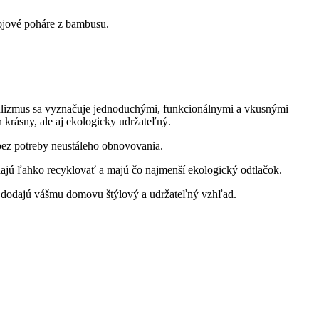
pojové poháre z bambusu.
malizmus sa vyznačuje jednoduchými, funkcionálnymi a vkusnými
n krásny, ale aj ekologicky udržateľný.
 bez potreby neustáleho obnovovania.
dajú ľahko recyklovať a majú čo najmenší ekologický odtlačok.
é dodajú vášmu domovu štýlový a udržateľný vzhľad.