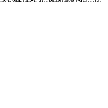
lizovať odpad a zároveň ušetriť peniaze a zlepšiť svoj životný štýl.