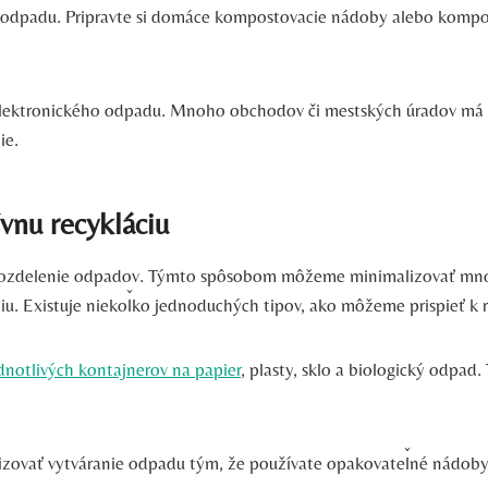
odpadu. Pripravte si domáce kompostovacie nádoby alebo kompos
elektronického odpadu. Mnoho obchodov či mestských úradov má 
ie.
vnu recykláciu
ne rozdelenie odpadov. Týmto spôsobom môžeme minimalizovať m
 Existuje niekoľko jednoduchých tipov, ako môžeme prispieť k r
dnotlivých kontajnerov na papier
, plasty, sklo a biologický odpad
izovať vytváranie odpadu tým, že používate opakovateľné nádob