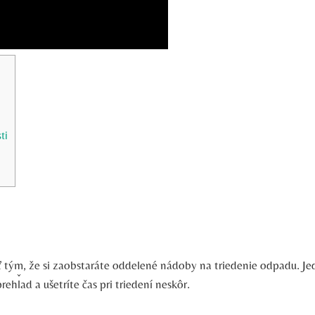
ti
ť tým, že si zaobstaráte oddelené nádoby na triedenie odpadu. J
rehľad a ušetríte čas pri triedení neskôr.