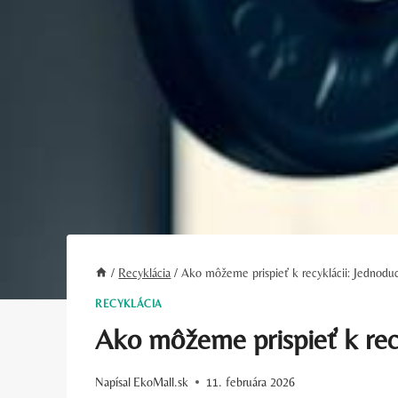
/
Recyklácia
/
Ako môžeme prispieť k recyklácii: Jednodu
RECYKLÁCIA
Ako môžeme prispieť k recy
Napísal
EkoMall.sk
11. februára 2026