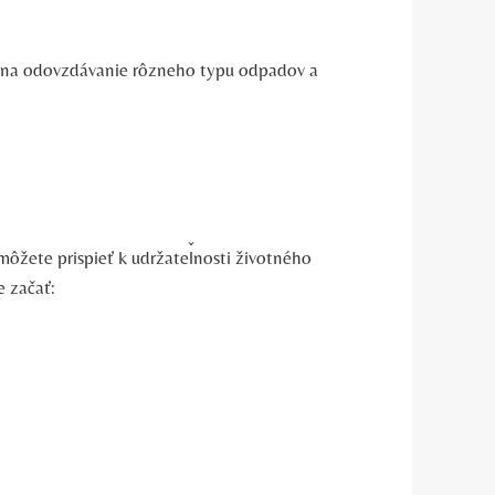
c na odovzdávanie rôzneho typu odpadov a
ôžete prispieť k udržateľnosti životného
e začať: