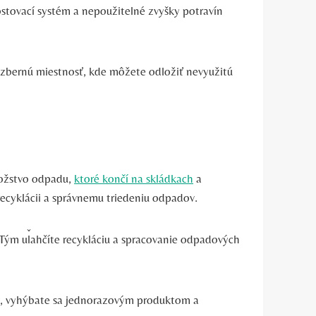
tovací systém a nepoužitelné zvyšky potravín
zbernú miestnosť, kde môžete odložiť nevyužitú
nožstvo odpadu,
ktoré končí na skládkach
a
ecyklácii a správnemu triedeniu odpadov.
. Tým uľahčíte recykláciu a spracovanie odpadových
y, vyhýbate sa jednorazovým produktom a