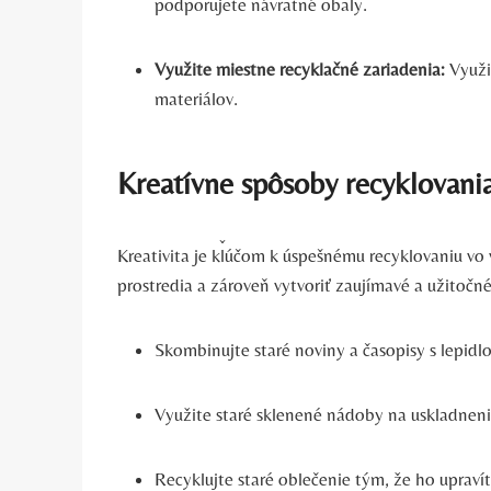
podporujete návratné obaly.
Využite miestne recyklačné zariadenia:
Využi
materiálov.
Kreatívne spôsoby recyklovan
Kreativita je kľúčom k úspešnému recyklovaniu v
prostredia a zároveň vytvoriť zaujímavé a užitočn
Skombinujte staré noviny a časopisy s lepidl
Využite staré sklenené nádoby na uskladneni
Recyklujte staré oblečenie tým, že ho upravít