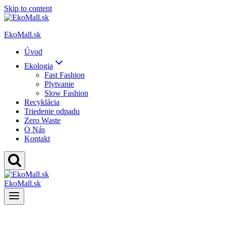
Skip to content
EkoMall.sk
Úvod
Ekologia
Fast Fashion
Plytvanie
Slow Fashion
Recyklácia
Triedenie odpadu
Zero Waste
O Nás
Kontakt
EkoMall.sk