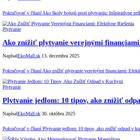
Pokračovať v čítaní
Ako školy bojujú proti plytvaniu: Inšpiratívne prí
Plytvanie
Ako znížiť plytvanie verejnými financiami:
Napísal
EkoMall.sk
13. decembra 2025
Pokračovať v čítaní
Ako znížiť plytvanie verejnými financiami: Efektí
Plytvanie
Plytvanie jedlom: 10 tipov, ako znížiť odp
Napísal
EkoMall.sk
30. októbra 2025
Pokračovať v čítaní
Plytvanie jedlom: 10 tipov, ako znížiť odpad v k