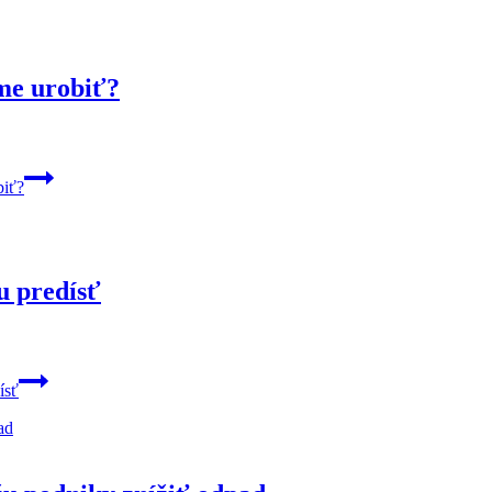
me urobiť?
biť?
u predísť
ísť