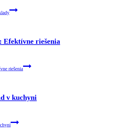
klady
 Efektívne riešenia
vne riešenia
ad v kuchyni
uchyni