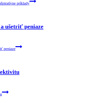
špiratívne príklady
a ušetriť peniaze
iť peniaze
ektivitu
tu