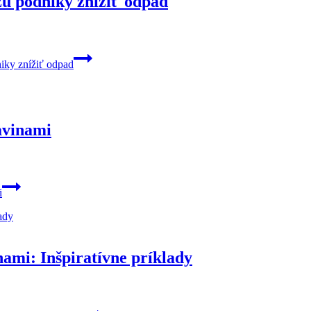
žu podniky znížiť odpad
iky znížiť odpad
avinami
i
nami: Inšpiratívne príklady