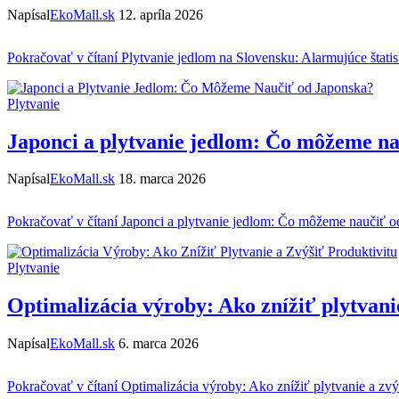
Napísal
EkoMall.sk
12. apríla 2026
Pokračovať v čítaní
Plytvanie jedlom na Slovensku: Alarmujúce štatist
Plytvanie
Japonci a plytvanie jedlom: Čo môžeme na
Napísal
EkoMall.sk
18. marca 2026
Pokračovať v čítaní
Japonci a plytvanie jedlom: Čo môžeme naučiť o
Plytvanie
Optimalizácia výroby: Ako znížiť plytvani
Napísal
EkoMall.sk
6. marca 2026
Pokračovať v čítaní
Optimalizácia výroby: Ako znížiť plytvanie a zvý