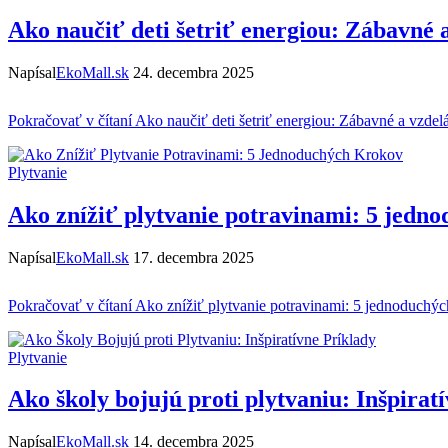
Ako naučiť deti šetriť energiou: Zábavné a
Napísal
EkoMall.sk
24. decembra 2025
Pokračovať v čítaní
Ako naučiť deti šetriť energiou: Zábavné a vzdelá
Plytvanie
Ako znížiť plytvanie potravinami: 5 jedn
Napísal
EkoMall.sk
17. decembra 2025
Pokračovať v čítaní
Ako znížiť plytvanie potravinami: 5 jednoduchý
Plytvanie
Ako školy bojujú proti plytvaniu: Inšpirat
Napísal
EkoMall.sk
14. decembra 2025