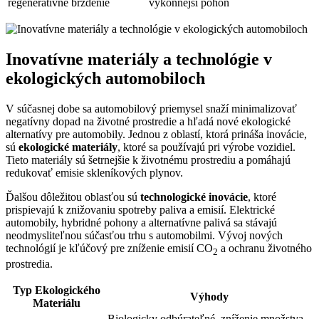
regeneratívne brzdenie
výkonnejší pohon
Inovatívne materiály a technológie v
ekologických automobiloch
V súčasnej dobe sa automobilový priemysel snaží minimalizovať
negatívny dopad na životné prostredie a hľadá nové ekologické
alternatívy pre automobily. Jednou z oblastí, ktorá prináša inovácie,
sú
ekologické materiály
, ktoré sa používajú pri výrobe vozidiel.
Tieto materiály sú šetrnejšie k životnému prostrediu a pomáhajú
redukovať emisie skleníkových plynov.
Ďalšou dôležitou oblasťou sú
technologické inovácie
, ktoré
prispievajú k znižovaniu spotreby paliva a emisií. Elektrické
automobily, hybridné pohony a alternatívne palivá sa stávajú
neodmysliteľnou súčasťou trhu s automobilmi. Vývoj nových
technológií je kľúčový pre zníženie emisií CO
a ochranu životného
2
prostredia.
Typ Ekologického
Výhody
Materiálu
Biologicky odbúrateľné, zníženie množstva