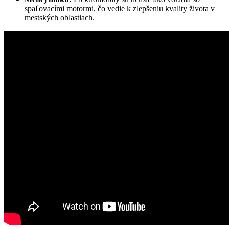
spaľovacími motormi, čo vedie k zlepšeniu kvality života v
mestských oblastiach.