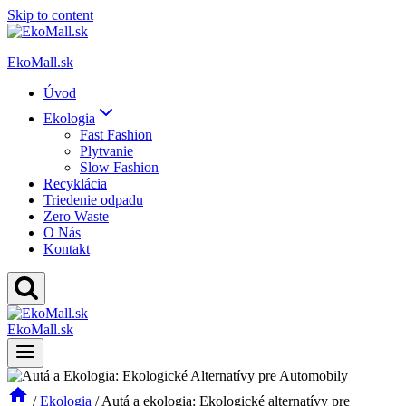
Skip to content
EkoMall.sk
Úvod
Ekologia
Fast Fashion
Plytvanie
Slow Fashion
Recyklácia
Triedenie odpadu
Zero Waste
O Nás
Kontakt
EkoMall.sk
/
Ekologia
/
Autá a ekologia: Ekologické alternatívy pre