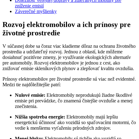
Dôležitosť verejnej dopravy a zdieľaných mobility pre
zníženie emisií
Záverečné myšlienky
Rozvoj elektromobilov a ich prínosy pre
životné prostredie
V súčasnej dobe sa čoraz viac kladieme dôraz na ochranu životného
prostredia a udržateľný rozvoj. Jednou z oblastí, kde môžeme
dosiahnuť pozitívne zmeny, je využívanie ekologických alternatív
pre automobily. Rozvoj elektromobilov je jednou z cest, ako
znižovať emisie skleníkových plynov a zlepšovať kvalitu ovzdušia.
Prínosy elektromobilov pre životné prostredie sú viac než evidentné.
Medzi tie najdôležitejšie patrí:
Nulové emisie:
Elektromobily neprodukujú žiadne škodlivé
emisie pri prevádzke, čo znamená čistejšie ovzdušie a menej
znečistenia.
Nižšia spotreba energie:
Elektromobily majú lepšiu
energetickú účinnosť ako vozidlá so spaľovacími motormi, čo
vedie k menšiemu vyťaženiu prírodných zdrojov.
Menej hluku:
Elektromobily sú tichšie ako vozidlá so