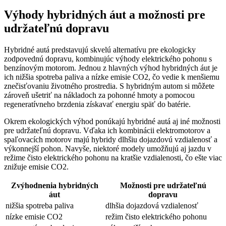
Výhody hybridných áut a možnosti pre
udržateľnú dopravu
Hybridné autá predstavujú skvelú alternatívu pre ekologicky
zodpovednú dopravu, kombinujúc výhody elektrického pohonu s
benzínovým motorom. Jednou z hlavných výhod hybridných áut je
ich nižšia spotreba paliva a nízke emisie CO2, čo vedie k menšiemu
znečisťovaniu životného prostredia. S hybridným autom si môžete
zároveň ušetriť na nákladoch za pohonné hmoty a pomocou
regeneratívneho brzdenia získavať energiu späť do batérie.
Okrem ekologických výhod ponúkajú hybridné autá aj iné možnosti
pre udržateľnú dopravu. Vďaka ich kombinácii elektromotorov a
spaľovacích motorov majú hybridy dlhšiu dojazdovú vzdialenosť a
výkonnejší pohon. Navyše, niektoré modely umožňujú aj jazdu v
režime čisto elektrického pohonu na kratšie vzdialenosti, čo ešte viac
znižuje emisie CO2.
Zvýhodnenia hybridných
Možnosti pre udržateľnú
áut
dopravu
nižšia spotreba paliva
dlhšia dojazdová vzdialenosť
nízke emisie CO2
režim čisto elektrického pohonu