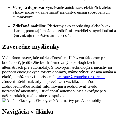
Verejná doprava:
Využívanie autobusov, električiek alebo
vlakov môže výrazne znížiť množstvo emisií spôsobených
automobilmi.
Zdieľaná mobilita:
Platformy ako car-sharing alebo bike-
sharing ponúkajú možnosť zdieľania vozidiel s inými ľuďmi a
tým znižujú množstvo áut na cestách.
Záverečné myšlienky
V dnešnom svete, kde udržateľnosť je kľúčovým faktorom pre
budúcnosť, je dôležité byť informovaný o ekologických
alternatívach pre automobily. S rozvojom technológií a iniciatív na
podporu ekologických foriem dopravy, máme výber. Vďaka autám a
ekológii môžeme viac prispieť k
ochrane životného prostredia
a
zároveň ušetriť náklady na prevádzku vozidla. Je našou
zodpovednosťou zostať informovaní a podporovať trvalo
udržateľné alternatívy. Budúcnosť automobilov a ekológie je v
našich rukách, rozhodnime sa správne.
Navigácia v článku