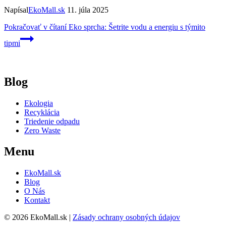
Napísal
EkoMall.sk
11. júla 2025
Pokračovať v čítaní
Eko sprcha: Šetrite vodu a energiu s týmito
tipmi
Blog
Ekologia
Recyklácia
Triedenie odpadu
Zero Waste
Menu
EkoMall.sk
Blog
O Nás
Kontakt
© 2026 EkoMall.sk |
Zásady ochrany osobných údajov