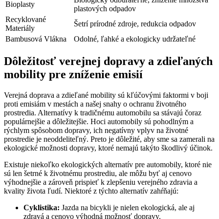
Bioplasty
plastových odpadov
Recyklované
Šetrí prírodné zdroje, redukcia odpadov
Materiály
Bambusová Vlákna
Odolné, ľahké a ekologicky udržateľné
Dôležitosť verejnej dopravy a zdieľaných
mobility pre zníženie emisií
Verejná doprava a zdieľané mobility sú kľúčovými faktormi v boji
proti emisiám v mestách a našej snahy o ochranu životného
prostredia. Alternatívy k tradičnému automobilu sa stávajú čoraz
populárnejšie a dôležitejšie. Hoci automobily sú pohodlným a
rýchlym spôsobom dopravy, ich negatívny vplyv na životné
prostredie je neoddeliteľný. Preto je dôležité, aby sme sa zamerali na
ekologické možnosti dopravy, ktoré nemajú takýto škodlivý účinok.
Existuje niekoľko ekologických alternatív pre automobily, ktoré nie
sú len šetrné k životnému prostrediu, ale môžu byť aj cenovo
výhodnejšie a zároveň prispieť k zlepšeniu verejného zdravia a
kvality života ľudí. Niektoré z týchto alternatív zahŕňajú:
Cyklistika:
Jazda na bicykli je nielen ekologická, ale aj
zdravá a cenovo výhodná možnosť dopravy.