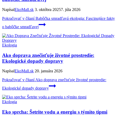
Napísal
EkoMall.sk
3. októbra 2025
7. júla 2026
Pokračovať v čítaní
Babôčka smradľavá ekologia: Fascinujúce fakty
o babôčke smradľavej
Ekologia
Ako doprava znečisťuje životné prostredie:
Ekologické dopady dopravy
Napísal
EkoMall.sk
20. januára 2026
Pokračovať v čítaní
Ako doprava znečisťuje životné prostredie:
Ekologické dopady dopravy
Ekologia
Eko sprcha: Šetrite vodu a energiu s týmito tipmi