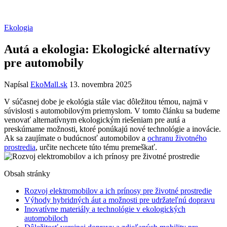
Ekologia
Autá a ekologia: Ekologické alternatívy
pre automobily
Napísal
EkoMall.sk
13. novembra 2025
V súčasnej dobe je ekológia stále viac dôležitou témou, najmä v
súvislosti s automobilovým priemyslom. V tomto článku sa budeme
venovať alternatívnym ekologickým riešeniam pre autá a
preskúmame možnosti, ktoré ponúkajú nové technológie a inovácie.
Ak sa zaujímate o budúcnosť automobilov a
ochranu životného
prostredia
, určite nechcete túto tému premeškať.
Obsah stránky
Rozvoj elektromobilov a ich prínosy pre životné prostredie
Výhody hybridných áut a možnosti pre udržateľnú dopravu
Inovatívne materiály a technológie v ekologických
automobiloch