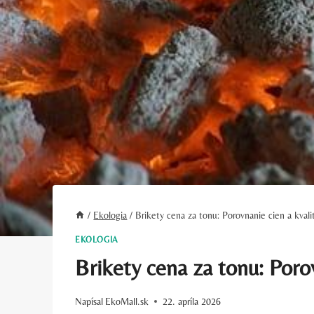
/
Ekologia
/
Brikety cena za tonu: Porovnanie cien a kvali
EKOLOGIA
Brikety cena za tonu: Porov
Napísal
EkoMall.sk
22. apríla 2026