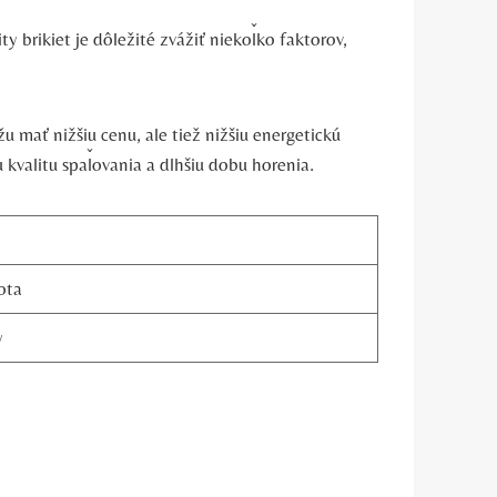
ty⁢ brikiet je dôležité zvážiť niekoľko faktorov,
⁢ mať nižšiu cenu, ale tiež ⁢nižšiu energetickú
kvalitu ​spaľovania a dlhšiu⁢ dobu ​horenia.
ota
y