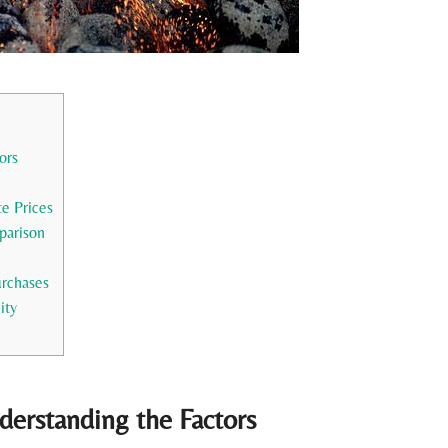
ors
te Prices
parison
urchases
ity
derstanding the ⁣Factors