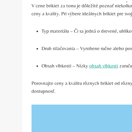
V cene brikiet za‍ tonu je dôležité poznať niekoľko 
ceny ‌a‌ kvality. Pri⁤ výbere⁢ ideálnych brikiet pre 
Typ materiálu – Či sa jedná o drevené, uhlík
Druh‌ stlačovania – ‍Vyrobene​ ručne alebo po
Obsah⁤ vlhkosti – Nízky ⁤
obsah vlhkosti
zaruču
Porovnajte ceny a kvalitu rôznych brikiet od rôzn
‍dostupnosť.