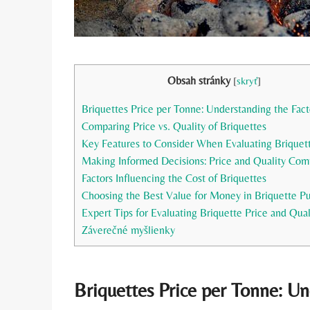
Obsah stránky
[
skryť
]
Briquettes Price per Tonne: Understanding the ⁣Fact
Comparing Price vs.‌ Quality⁤ of Briquettes
Key Features to ‍Consider When Evaluating Briquet
Making​ Informed Decisions: Price and Quality ‌Com
Factors Influencing the ​Cost of Briquettes
Choosing the Best Value for Money in Briquette ‌P
Expert‌ Tips ⁣for Evaluating Briquette Price and ⁤Qual
Záverečné myšlienky
Briquettes Price per Tonne: Un