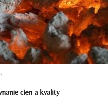
ty
nanie cien a kvality