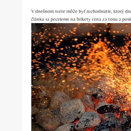
V⁣ dnešnom svete môže byť rozhodnutie, ktorý druh b
článku​ sa pozrieme na​ brikety cena za tonu a po