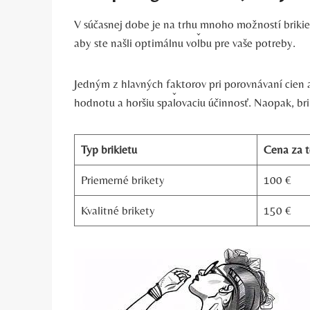
V súčasnej dobe je na trhu mnoho možností brikiet s 
aby⁣ ste našli optimálnu voľbu pre vaše potreby.
Jedným‍ z hlavných faktorov⁣ pri porovnávaní cien a
hodnotu a horšiu spaľovaciu ⁤účinnosť. Naopak, brik
Typ brikietu
Cena za 
Priemerné brikety
100 €
Kvalitné⁢ brikety
150 €