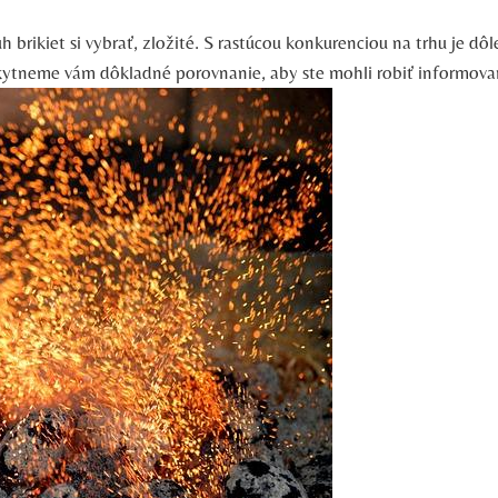
rikiet si vybrať, zložité. S rastúcou konkurenciou na ⁣trhu je‍ dôle
skytneme vám dôkladné porovnanie, aby ste mohli robiť‍ informovan