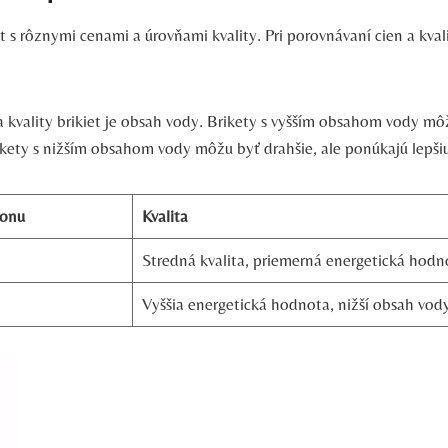
rôznymi cenami a‌ úrovňami kvality.⁤ Pri‍ porovnávaní​ cien ⁣a kvali
 kvality brikiet je obsah vody. Brikety s vyšším ​obsahom vody môžu
ety⁤ s nižším ⁤obsahom vody‌ môžu byť ⁢drahšie, ale ponúkajú lepšiu 
tonu
Kvalita
Stredná kvalita, priemerná ​energetická hodn
Vyššia energetická ​hodnota,‍ nižší obsah ⁤vod