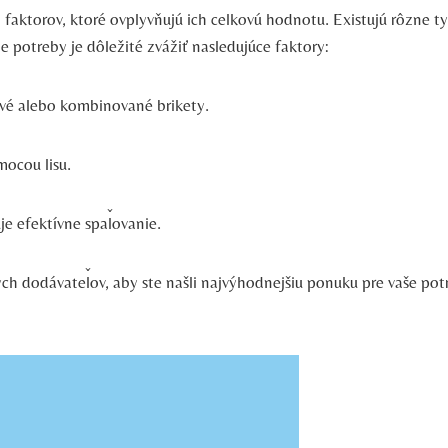
​faktorov, ktoré ⁣ovplyvňujú ich ‌celkovú ‍hodnotu. Existujú ‍rôzne 
svoje potreby je dôležité zvážiť nasledujúce faktory:
ové alebo ‍kombinované brikety.
mocou lisu.
je efektívne spaľovanie.
ych dodávateľov, aby ste našli najvýhodnejšiu⁣ ponuku ⁢pre vaše po