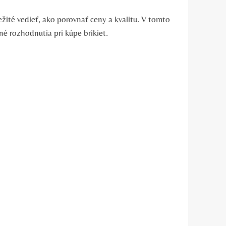
žité vedieť,⁢ ako porovnať ⁢ceny a kvalitu. V tomto
é rozhodnutia pri ⁣kúpe brikiet.