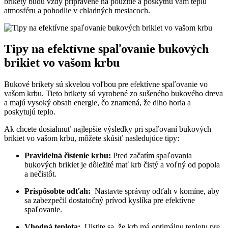
brikety budú vždy pripravené na použitie ‍a poskytnú vám ‍teplú
atmosféru⁢ a ​pohodlie v ⁢chladných mesiacoch.
Tipy na efektívne spaľovanie bukových
‍brikiet​ vo vašom krbu
Bukové brikety ‍sú ‍skvelou voľbou pre‍ efektívne spaľovanie vo
vašom krbu.⁣ Tieto brikety sú⁤ vyrobené zo sušeného‍ bukového dreva
a majú vysoký obsah energie, ⁤čo znamená,‌ že dlho horia a
poskytujú teplo.
Ak chcete dosiahnuť najlepšie výsledky pri spaľovaní⁢ bukových
brikiet vo⁤ vašom krbu,‍ môžete skúsiť nasledujúce ​tipy:
Pravidelná ⁣čistenie krbu:
Pred začatím spaľovania‍
bukových‍ brikiet ‍je dôležité mať⁣ krb čistý ​a voľný⁣ od popola
a nečistôt.
Prispôsobte odťah:
⁢ Nastavte správny⁤ odťah⁢ v ⁤komíne,​ aby
sa zabezpečil ⁢dostatočný prívod‍ kyslíka pre efektívne
spaľovanie.
Vhodná teplota:
⁤ Uistite sa, že krb má ‌optimálnu ⁢teplotu pre