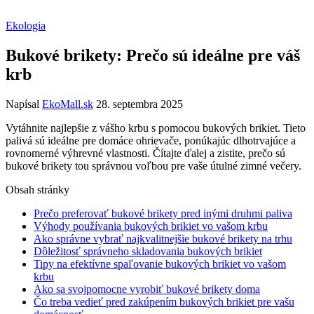
Ekologia
Bukové brikety: Prečo sú ideálne pre váš
krb
Napísal
EkoMall.sk
28. septembra 2025
Vytáhnite najlepšie z vášho krbu ⁢s pomocou⁢ bukových brikiet. Tieto
palivá sú ideálne pre domáce‍ ohrievače, ponúkajúc dlhotrvajúce a
rovnomerné výhrevné ‍vlastnosti.⁣ Čítajte ďalej a zistite, ​prečo sú
bukové brikety tou správnou voľbou‍ pre vaše ⁤útulné zimné večery.
Obsah stránky
Prečo preferovať⁣ bukové brikety pred ⁤inými druhmi paliva
Výhody​ používania bukových brikiet vo‍ vašom krbu
Ako správne vybrať najkvalitnejšie bukové brikety ​na trhu
Dôležitosť správneho skladovania ‌bukových brikiet
Tipy na efektívne spaľovanie bukových ‍brikiet​ vo vašom
krbu
Ako sa svojpomocne vyrobiť​ bukové brikety doma
Čo​ treba vedieť‍ pred zakúpením bukových‌ brikiet‌ pre vašu⁤