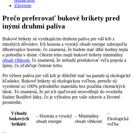
domácnosť
Záverom
Prečo preferovať⁣ bukové brikety pred
⁤inými druhmi paliva
Bukové‍ brikety sú⁢ vynikajúcim druhom paliva pre váš krb z
mnohých dôvodov. Ich hustota a‍ vysoký ‍obsah ‍energie zabezpečia ​
dlhotrvajúce⁣ horenie, čo znamená, že budete mať‍ dlhé hodiny ⁢tepla
⁢a pohodlia v ​dome. Okrem toho majú ‍bukové⁤ brikety⁣ minimálny⁤
obsah vlhkosti
, čo znamená, že nebudú produkovať veľa popola a
špiny, čo uľahčuje ⁤čistenie krbu.
Pri výbere paliva pre váš krb je dôležité mať na pamäti aj ekologické⁤
hľadisko. Bukové brikety sú ekologickou voľbou, pretože ⁣sú
‍vyrobené zo 100% ⁤prírodného ⁢materiálu bez ⁢použitia chemických
látok. To znamená, že pri ich ‍spaľovaní​ neuvolňujú do ovzdušia
žiadne škodlivé látky,⁢ čo je výhodou​ pre vaše zdravie ⁣a životné
prostredie.
Výhody
– ​
– Hustota a vysoký
– Minimálny
⁤bukových
Ekologická
obsah energie
obsah vlhkosti
⁣brikiet:
voľba