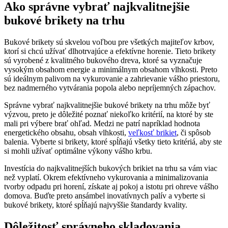
Ako správne vybrať najkvalitnejšie
bukové brikety ​na trhu
Bukové‌ brikety sú skvelou voľbou‍ pre všetkých majiteľov krbov,
ktorí si ​chcú užívať dlhotrvajúce a efektívne horenie. Tieto‍ brikety
sú​ vyrobené z kvalitného bukového dreva, ktoré sa vyznačuje​
vysokým obsahom ⁤energie‍ a​ minimálnym obsahom vlhkosti. Preto
sú ideálnym palivom na ​vykurovanie a ⁢zahrievanie vášho⁢ priestoru,​
bez nadmerného vytvárania popola alebo nepríjemných zápachov.
Správne vybrať najkvalitnejšie bukové brikety na ‍trhu môže byť⁤
výzvou, preto je dôležité‌ poznať ⁢niekoľko kritérií, na ktoré by⁣ ste
mali pri ‍výbere⁤ brať ohľad. Medzi ne patrí‍ napríklad hodnota⁤
energetického obsahu, obsah vlhkosti,
veľkosť brikiet
, či‍ spôsob‌
balenia. Vyberte si brikety, ktoré spĺňajú všetky tieto kritériá, aby ste
si ‍mohli užívať ⁢optimálne ⁢výkony vášho⁣ krbu.
Investícia do najkvalitnejších ‍bukových brikiet na trhu​ sa‌ vám viac
než‌ vyplatí. Okrem efektívneho vykurovania a minimalizovania
tvorby odpadu pri horení, získate ​aj ⁣pokoj a istotu pri ohreve vášho
domova. Buďte preto ansámbel⁢ inovatívnych palív ⁣a vyberte si
bukové⁢ brikety,⁣ ktoré spĺňajú najvyššie štandardy kvality.
Dôležitosť správneho skladovania