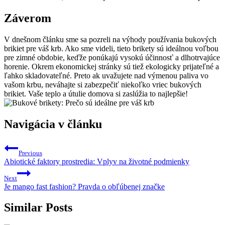
Záverom
V‌ dnešnom ⁤článku sme ⁤sa pozreli na výhody používania bukových
brikiet pre váš krb. Ako sme videli, tieto brikety sú​ ideálnou voľbou​
pre zimné obdobie, keďže ponúkajú ⁤vysokú účinnosť a ⁣dlhotrvajúce
horenie. Okrem ekonomickej stránky‌ sú tiež ekologicky ‍prijateľné‌ a
ľahko​ skladovateľné. ⁢Preto ak uvažujete nad výmenou paliva vo
vašom krbu,⁢ neváhajte si⁢ zabezpečiť niekoľko vriec bukových
brikiet. Vaše teplo a​ útulie‌ domova si zaslúžia to najlepšie!
Navigácia v článku
Previous
Abiotické faktory prostredia: Vplyv na životné podmienky
Next
Je mango fast fashion? Pravda o obľúbenej značke
Similar Posts