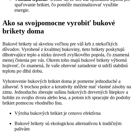
spaľovanie brikiet, čo pomôže‍ maximalizovať⁤ využitie
energie.
Ako sa svojpomocne vyrobiť​ bukové
brikety doma
Bukové brikety sú skvelou voľbou pre⁣ váš krb z niekoľkých
dôvodov. Vyrobené z kvalitnej bukoviny,⁣ tieto brikety poskytujú ​
dlhotrvajúce teplo a nízku⁤ úroveň zvyškového⁤ popola, čo znamená
menej čistenia pre ⁤vás. Okrem toho majú ‍bukové brikety‌ výbornú
hojivosť, čo znamená, že vaše‍ ohrevné zariadenie si udrží​ stabilnú
teplotu po dlhú dobu.
Vyhotovenie bukových​ brikiet doma je pomerne jednoduché a
⁢zábavné. S trochou práce‍ a kreativity môžete mať vlastné zásoby ‌na
zimu. Jednoducho zberajte sušinu bukových⁣ drevených štiepkov a
⁣hoblin zo ‌svojho ⁢dvora⁤ alebo lesa, ⁢a potom ich⁤ spracujte do podoby​
brikiet pomocou vhodného⁣ lisu.
Výroba bukových ⁢brikiet je cenovo‌ efektívna
Bukové brikety sú ekologickou alternatívou⁢ k tradičným
palivám