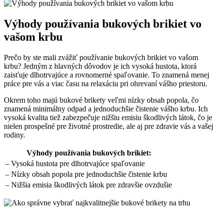
Výhody​ používania bukových brikiet vo‍
vašom krbu
Prečo by ste mali zvážiť používanie bukových brikiet vo vašom
krbu? ⁣Jedným z hlavných‍ dôvodov⁤ je ich⁢ vysoká hustota, ktorá
zaisťuje dlhotrvajúce a ​rovnomerné⁤ spaľovanie. To znamená menej​
práce pre vás a viac času na ‍relaxáciu pri ohrevaní vášho priestoru.
Okrem⁤ toho⁣ majú bukové ⁤brikety veľmi ⁣nízky obsah‌ popola, čo
znamená minimálny odpad‍ a jednoduchšie⁣ čistenie vášho krbu. Ich
vysoká ‍kvalita tiež zabezpečuje nižšiu​ emisiu škodlivých látok, čo ‍je‌
nielen ‌prospešné pre životné prostredie, ale ⁢aj pre zdravie⁣ vás a vašej
rodiny.
Výhody ⁣používania ‌bukových ‌brikiet:
– Vysoká hustota pre dlhotrvajúce spaľovanie
– Nízky obsah ‍popola pre jednoduchšie ​čistenie krbu
– Nižšia‌ emisia škodlivých látok ⁣pre zdravšie ⁣ovzdušie