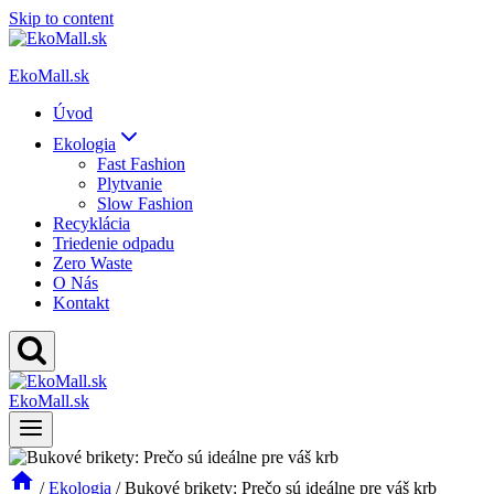
Skip to content
EkoMall.sk
Úvod
Ekologia
Fast Fashion
Plytvanie
Slow Fashion
Recyklácia
Triedenie odpadu
Zero Waste
O Nás
Kontakt
EkoMall.sk
/
Ekologia
/
Bukové brikety: Prečo sú ideálne pre váš krb