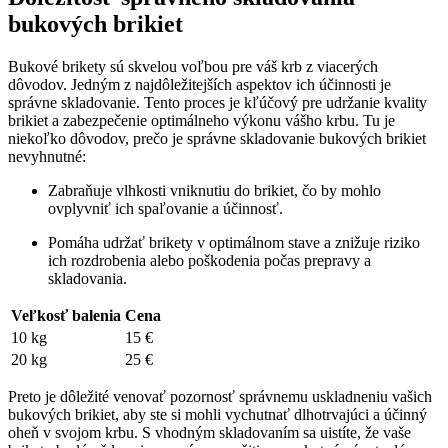
‌bukových brikiet
Bukové‍ brikety ‍sú skvelou​ voľbou⁢ pre váš krb z viacerých
dôvodov.​ Jedným z najdôležitejších aspektov ich účinnosti je
správne skladovanie. Tento proces je ⁣kľúčový pre‌ udržanie kvality
⁢brikiet a⁣ zabezpečenie optimálneho výkonu ⁣vášho krbu. Tu ‍je
niekoľko dôvodov, prečo ⁤je⁢ správne ⁤skladovanie bukových brikiet
nevyhnutné:
Zabraňuje ⁤vlhkosti vniknutiu do brikiet, čo by mohlo
ovplyvniť ich spaľovanie‍ a ​účinnosť.
Pomáha udržať⁣ brikety v optimálnom stave a znižuje riziko
ich rozdrobenia ⁢alebo poškodenia počas prepravy ​a
skladovania.
Veľkosť balenia
Cena
10 kg
15⁢ €
20 kg
25 ⁣€
Preto je dôležité venovať pozornosť správnemu uskladneniu⁢ vašich‌
bukových brikiet,⁣ aby ‍ste si mohli​ vychutnať dlhotrvajúci‍ a účinný
oheň v svojom krbu. ‍S⁣ vhodným skladovaním sa uistíte,​ že vaše