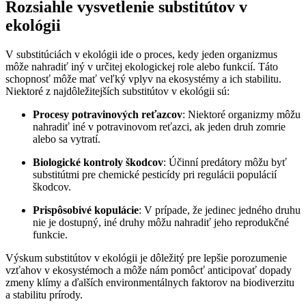
Rozsiahle vysvetlenie substitútov v
ekológii
V substitúciách v ekológii ide o proces, kedy jeden organizmus
môže nahradiť iný v určitej ekologickej role alebo funkcií. Táto
schopnosť môže mať veľký vplyv na ekosystémy a ich stabilitu.
Niektoré z najdôležitejších substitútov v ekológii sú:
Procesy potravinových reťazcov
: Niektoré organizmy môžu
nahradiť iné v potravinovom reťazci, ak jeden druh zomrie
alebo sa vytratí.
Biologické kontroly škodcov
: Účinní predátory môžu byť
substitútmi pre chemické pesticídy pri regulácii populácií
škodcov.
Prispôsobivé kopulácie
: V prípade, že jedinec jedného druhu
nie je dostupný, iné druhy môžu nahradiť jeho reprodukčné
funkcie.
Výskum substitútov v ekológii je dôležitý pre lepšie porozumenie
vzťahov v ekosystémoch a môže nám pomôcť anticipovať dopady
zmeny klímy a ďalších environmentálnych faktorov na biodiverzitu
a stabilitu prírody.