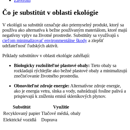
Záverom
Čo je substitút v oblasti ekológie
V ekológii sa substitút označuje ako priemyselný produkt, ktorý sa
používa ako alternatíva k bežne používaným materiálom, ktoré majú
negatívny vplyv na životné prostredie. Substitúty sa využívajú s
cieľom minimalizovať environmentálne škody
a zlepšiť
udržateľnosť ľudských aktivít.
Príklady substitútov v oblasti ekológie zahŕňajú:
Biologicky rozložiteľné plastové obaly:
Tieto obaly sa
rozkladajú rýchlejšie ako bežné plastové obaly a minimalizujú
znečisťovanie životného prostredia.
Obnoviteľné zdroje energie:
Alternatívne zdroje energie,
ako je energia vetra, slnka a vody, nahrádzajú fosílne palivá a
prispievajú k zníženiu emisií skleníkových plynov.
Substitút
Využitie
Recyklovaný papier
Tlačové médiá, obaly
Elektrické vozidlá
Doprava