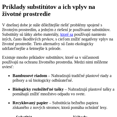
Príklady substitútov a ich vplyv na
životné prostredie
V dnešnej dobe je stále dôležitejšie riešiť problémy spojené s
životným prostredím, a jedným z riešení je používanie substitútov.
Substitúty sú látky alebo materiály,
ktoré sa
používajú namiesto
iných, často škodlivých prvkov, s cieľom znížiť negatívny vplyv na
životné prostredie. Tieto alternatívy sú často ekologicky
udržateľnejšie a šetrnejšie k prírode.
Existuje mnoho príkladov substitútov, ktoré sa v súčasnosti
používajú na ochranu životného prostredia. Medzi nimi môžeme
uviesť:
Bambusové riadom
– Nahradzujú tradičné plastové riady a
príbory a sú biologicky odbúrateľné.
Biologicky rozložiteľné tašky
– Nahradzujú plastové tašky a
pomáhajú znížiť množstvo odpadu vo svete.
Recyklovaný papier
– Substitúcia bežného papiera
získaného z nových stromov, ktorá pomáha ochrániť lesy.