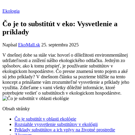
Ekologia
Čo je to substitút v eko: Vysvetlenie a
príklady
Napísal
EkoMall.sk
25. septembra 2025
V dnešnej dobe sa stále viac hovorí o dôležitosti environmentálnej
udržateľnosti a znížení nášho ekologického odtlačku. Jedným zo
spôsobov, ako k tomu prispieť, je používanie substitútov v
ekologickom hospodárstve. Čo presne znamená tento pojem a aké
sú jeho príklady? V dnešnom článku sa pozrieme bližšie na tento
koncept a prinášame vám zrozumiteľné vysvetlenie a príklady jeho
využitia. Zdieľame s vami všetky dôležité informácie, ktoré
potrebujete vedieť o substitútoch v ekologickom hospodárstve.
Obsah stránky
Čo je substitút v oblasti ekológie
Rozsiahle vysvetlenie substitútov v ekológii
Príklady substitútov a ich vplyv na životné prostredie