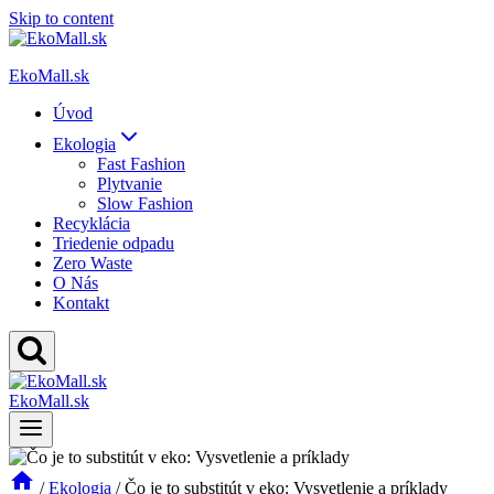
Skip to content
EkoMall.sk
Úvod
Ekologia
Fast Fashion
Plytvanie
Slow Fashion
Recyklácia
Triedenie odpadu
Zero Waste
O Nás
Kontakt
EkoMall.sk
/
Ekologia
/
Čo je to substitút v eko: Vysvetlenie a príklady