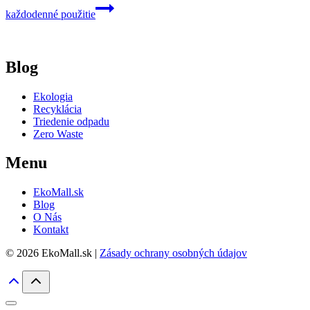
každodenné použitie
Blog
Ekologia
Recyklácia
Triedenie odpadu
Zero Waste
Menu
EkoMall.sk
Blog
O Nás
Kontakt
© 2026 EkoMall.sk |
Zásady ochrany osobných údajov