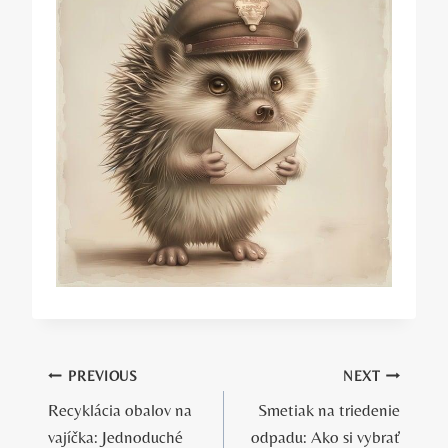
Navigácia
PREVIOUS
NEXT
Recyklácia obalov na
Smetiak na triedenie
v
vajíčka: Jednoduché
odpadu: Ako si vybrať