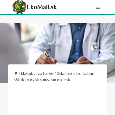
Skip
EkoMall.sk
to
content
/
Ekologia
/
Fast Fashion
/
Dokument o fast fashion:
Odhalenie pravdy o módnom priemysle