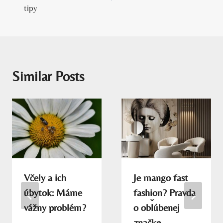
článku
tipy
Similar Posts
Včely a ich
Je mango fast
úbytok: Máme
fashion? Pravda
vážny problém?
o obľúbenej
značke