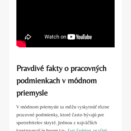
Pravdivé fakty o pracovných
podmienkach v módnom
priemysle
V módnom priemysle sa môžu vyskytnúť rôzne
pracovné podmienky, ktoré často bývajú pre
spotrebiteľov skryté. Jednou z najväčších
kontroverzií je boom tzv.
fast fashion značiek
,