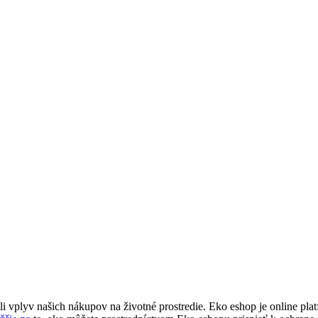
li vplyv našich nákupov na životné prostredie. Eko eshop je online p