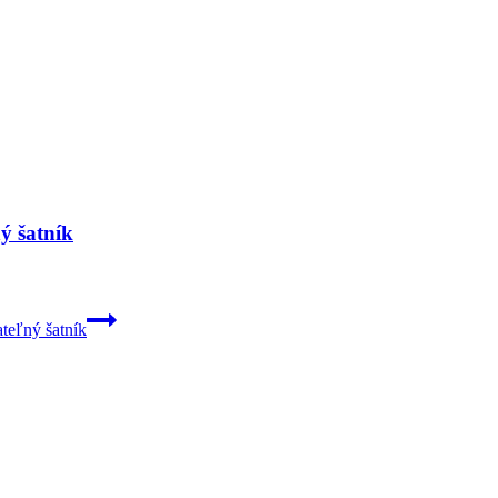
ný šatník
ateľný šatník