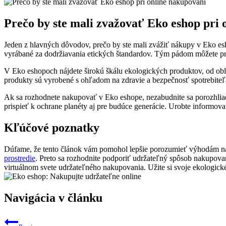
Prečo by ste mali zvažovať Eko eshop pri 
Jeden z hlavných dôvodov, prečo by ste mali zvážiť nákupy v Eko esho
vyrábané za dodržiavania etických štandardov. Tým pádom môžete pri 
V Eko eshopoch nájdete širokú škálu ekologických produktov, od obl
produkty sú vyrobené s ohľadom na zdravie a bezpečnosť spotrebiteľa
Ak sa rozhodnete nakupovať v Eko eshope, nezabudnite sa porozhliad
prispieť k ochrane planéty aj pre budúce generácie. Urobte informova
Kľúčové poznatky
Dúfame, že tento článok vám pomohol lepšie porozumieť výhodám nak
prostredie
. Preto sa rozhodnite podporiť udržateľný spôsob nakupovan
virtuálnom svete udržateľného nakupovania. Užite si svoje ekologick
Navigácia v článku