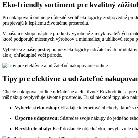
Eko-friendly sortiment pre kvalitný zážito
Pri nakupovaní online je dôležité zvoliť ekologicky zodpovedné prod
prispievajú k lepšiemu životnému prostrediu.
V našom e-shopu nájdete produkty vyrobené z recyklovateľných mater
ktoré podporujú miestnych výrobcov a minimalizujú uhlíkovú stopu pr
Vyberte si z našej pestrej ponuky ekologicky udržateľných produktov a
ale aj ohľaduplné voči prírode.
Tipy pre efektívne a udržateľné nakupovan
Chcete nakupovať online udržateľne a efektívne? Rozhodnite sa pre ek
váš nákup ovplyvňuje životné prostredie. Tu sú niektoré tipy, ako na
Vyberte si eko eshop:
Hľadajte internetové obchody, ktoré sa 
Úsporne s dopravou:
Sústreďte svoje nákupy do jedného esho
Recyklujte obaly:
Keď dostanete objednávku, nevyhazujte oba