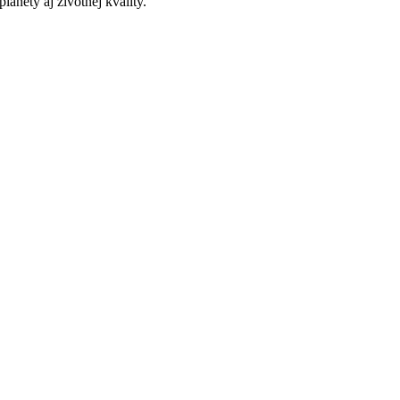
anéty aj životnej kvality.