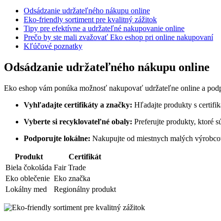
Odsádzanie udržateľného nákupu online
Eko-friendly sortiment pre kvalitný zážitok
Tipy pre efektívne a udržateľné nakupovanie online
Prečo by ste mali zvažovať Eko eshop pri online nakupovaní
Kľúčové poznatky
Odsádzanie udržateľného nákupu online
Eko eshop vám ponúka možnosť nakupovať udržateľne online a podporo
Vyhľadajte certifikáty a značky:
Hľadajte produkty s certifik
Vyberte si recyklovateľné obaly:
Preferujte produkty, ktoré 
Podporujte lokálne:
Nakupujte od miestnych malých výrobcov,
Produkt
Certifikát
Biela čokoláda
Fair Trade
Eko oblečenie
Eko značka
Lokálny med
Regionálny produkt