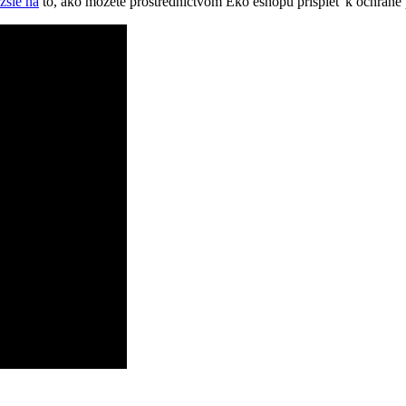
žšie na
to, ako môžete prostredníctvom Eko eshopu prispieť k ochrane pl