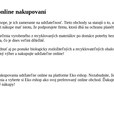
online nakupovaní
pe, je ich zameranie na udržateľnosť. Tieto obchody sa starajú o to, a
nákupe mať istotu, že podporujete firmu, ktorá dbá na ochranu planét
ečenia vyrobeného z recyklovaných materiálov po domáce potreby bez n
, čo je dnes veľmi dôležité.
nuť aj po ponuke biologicky rozložiteľných a recyklovateľných obalo
ný výber a nakupujte udržateľne online!
upovania udržateľne online na platforme Eko eshop. Nezabudnite, že
ia a vyberte si Eko eshop ako svoj preferovaný online obchod. Ďakujeme
é nákupy!