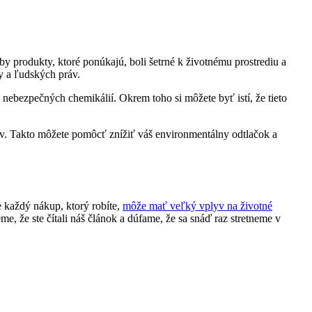
by produkty, ktoré ponúkajú, boli šetrné k životnému prostrediu a
y a ľudských práv.
ebezpečných chemikálií. Okrem toho si môžete byť istí, že tieto
v. Takto môžete pomôcť znížiť váš environmentálny odtlačok a
 každý nákup, ktorý robíte,
môže mať veľký vplyv na životné
, že ste čítali náš článok a dúfame, že sa snáď raz stretneme v