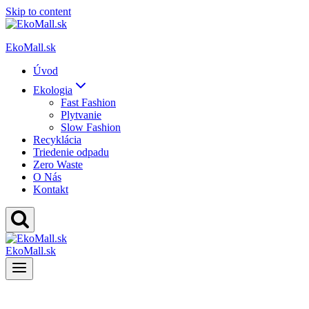
Skip to content
EkoMall.sk
Úvod
Ekologia
Fast Fashion
Plytvanie
Slow Fashion
Recyklácia
Triedenie odpadu
Zero Waste
O Nás
Kontakt
EkoMall.sk