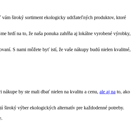
ť vám široký sortiment ekologicky udržateľných produktov, ktoré
me hrdí na to, že naša ponuka zahŕňa aj lokálne vyrobené výrobky,
ovaní. S nami môžete byť istí, že vaše nákupy budú nielen kvalitné,
i nákupe by ste mali dbať nielen na kvalitu a cenu,
ale aj na
to, ako
jú široký výber ekologických alternatív pre každodenné potreby.
e.