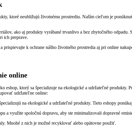
k
ukty, ktoré neubližujú životnému prostrediu. Naším cieľom je ponúknu
iálov, ako aj produkty vyrábané trvanlivo a bez zbytočného odpadu. S
i ich preprave.
 prispievajte k ochrane nášho životného prostredia aj pri online nakup
ie online
o eshop, ktorý sa špecializuje na ekologické a udržateľné produkty. Pr
kupovať udržateľne online:
špecializujú na ekologické a udržateľné produkty. Tieto eshopy ponúka
pu a využite spoločnú dopravu, aby ste minimalizovali dopravné emisi
ly. Mnohé z nich je možné recyklovať alebo opätovne použiť.