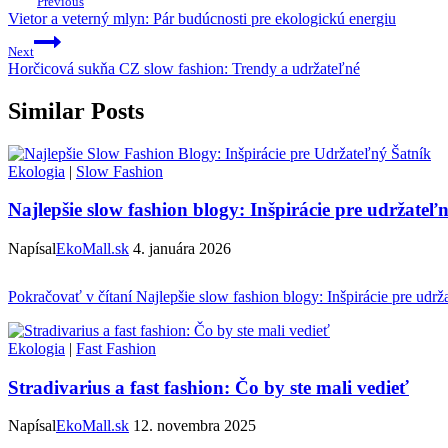
Previous
Vietor a veterný mlyn: Pár budúcnosti pre ekologickú energiu
Next
Horčicová sukňa CZ slow fashion: Trendy a udržateľné
Similar Posts
Ekologia
|
Slow Fashion
Najlepšie slow fashion blogy: Inšpirácie pre udržateľ
Napísal
EkoMall.sk
4. januára 2026
Pokračovať v čítaní
Najlepšie slow fashion blogy: Inšpirácie pre udrž
Ekologia
|
Fast Fashion
Stradivarius a fast fashion: Čo by ste mali vedieť
Napísal
EkoMall.sk
12. novembra 2025