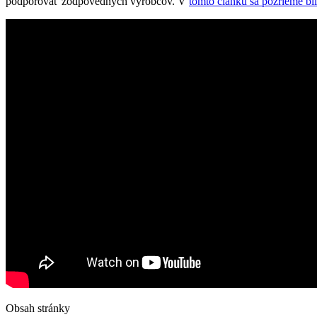
podporovať zodpovedných výrobcov. V
tomto článku sa pozrieme bli
Obsah stránky