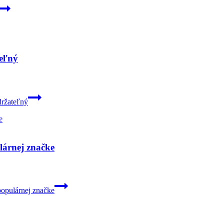
teľný
držateľný
lárnej značke
populárnej značke