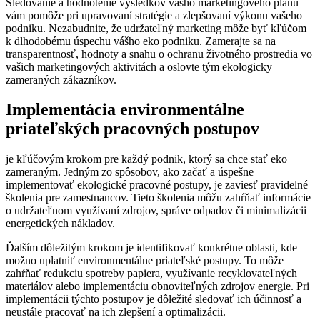
Sledovanie a hodnotenie výsledkov vášho marketingového plánu
vám pomôže pri upravovaní stratégie a zlepšovaní výkonu vašeho
podniku. Nezabudnite, že udržateľný marketing môže byť kľúčom
k dlhodobému úspechu vášho eko podniku. Zamerajte sa na
transparentnosť, hodnoty a snahu o ochranu životného prostredia vo
vašich marketingových aktivitách a oslovte tým ekologicky
zameraných zákazníkov.
Implementácia environmentálne
priateľských pracovných postupov
je kľúčovým krokom pre každý podnik, ktorý sa chce stať eko
zameraným. Jedným zo spôsobov, ako začať a úspešne
implementovať ekologické pracovné postupy, je zaviesť pravidelné
školenia pre zamestnancov. Tieto školenia môžu zahŕňať informácie
o udržateľnom využívaní zdrojov, správe odpadov či minimalizácii
energetických nákladov.
Ďalším dôležitým krokom je identifikovať konkrétne oblasti, kde
možno uplatniť environmentálne priateľské postupy. To môže
zahŕňať redukciu spotreby papiera, využívanie recyklovateľných
materiálov alebo implementáciu obnoviteľných zdrojov energie. Pri
implementácii týchto postupov je dôležité sledovať ich účinnosť a
neustále pracovať na ich zlepšení a optimalizácii.