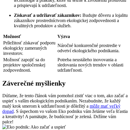
technológie a praktiky, ktoré sú šetrné k životnému prostrediu
a prispievajú k udržateľnosti.
Získavať a udržiavať zákazníkov:
Budujte dôveru a lojalitu
zákazníkov prostredníctvom ekologickej zodpovednosti a
kvalitných produktov a služieb.
Možnosť
Výzva
Príležitosť získavať podporu
Náročné konkurenčné prostredie v
ekologicky zameraných
odvetví ekologického podnikania.
investorov.
Možnosť zapojiť sa do
Potreba neustáleho inovovania a
projektov spoločenskej
sledovania nových trendov v oblasti
zodpovednosti.
udržateľnosti.
Záverečné myšlienky
Dúfame, že tento článok vám pomohol zistiť viac o tom, ako začať a
uspieť s vaším ekologickým podnikaním. Nezabudnite, že každý
malý krok smerom k udržateľnosti je dôležitý a
môže mať veľký
dopad
. S úspechom vo vašom Eko podniku vám želáme veľa šťastia
a kreativity! A pamätajte, že budúcnosť je zelená. Držíme vám
palce!