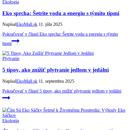
Ekologia
Eko sprcha: Šetrite vodu a energiu s týmito tipmi
Napísal
EkoMall.sk
11. júla 2025
Pokračovať v čítaní
Eko sprcha: Šetrite vodu a energiu s týmito
tipmi
Plytvanie
5 tipov, ako znížiť plytvanie jedlom v jedálni
Napísal
EkoMall.sk
11. septembra 2025
Pokračovať v čítaní
5 tipov, ako znížiť plytvanie jedlom v jedálni
Ekologia