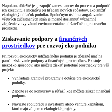
Napokon, dôležité je aj zapojiť zamestnancov do procesu a podporiť
ich kreativitu a iniciatívu pri hľadaní nových spôsobov, ako znížiť
ekologický odtlačok podniku. Spoločným úsilím a angažovaním
všetkých zúčastnených strán je možné dosiahnuť významné
zlepšenie vo vytváraní environmentálne udržateľného pracovného
prostredia.
Získavanie podpory a
finančných
prostriedkov
pre rozvoj eko podniku
Pri rozvoji ekologicky udržateľného podniku je dôležité mať na
pamäti získavanie podpory a finančných prostriedkov. Existuje
niekoľko spôsobov, ako môžete získať potrebné prostriedky pre váš
projekt:
Vyhľadajte grantové programy a dotácie pre ekologické
podniky.
Zapojte sa do konkursov a súťaží, kde môžete získať finančnú
podporu.
Naviazte spoluprácu s investormi alebo venture kapitálom,
ktorí majú záujem o ekologické projekty.