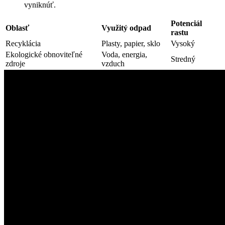
vyniknúť.
Potenciál
Oblasť
Využitý odpad
rastu
Recyklácia
Plasty, papier, sklo
Vysoký
Ekologické obnoviteľné
Voda, energia,
Stredný
zdroje
vzduch