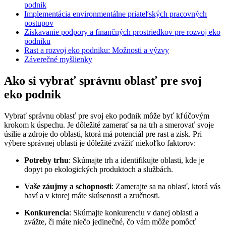
podnik
Implementácia environmentálne priateľských pracovných
postupov
Získavanie podpory a finančných prostriedkov pre rozvoj eko
podniku
Rast a rozvoj eko podniku: Možnosti a výzvy
Záverečné myšlienky
Ako si vybrať správnu oblasť pre svoj
eko podnik
Vybrať správnu oblasť pre svoj eko podnik môže byť kľúčovým
krokom k úspechu. Je dôležité zamerať sa na trh a smerovať svoje
úsilie a zdroje do oblasti, ktorá má potenciál pre rast a zisk. Pri
výbere správnej oblasti je dôležité zvážiť niekoľko faktorov:
Potreby trhu
: Skúmajte trh a identifikujte oblasti, kde je
dopyt po ekologických produktoch a službách.
Vaše záujmy a schopnosti
: Zamerajte sa na oblasť, ktorá vás
baví a v ktorej máte skúsenosti a zručnosti.
Konkurencia
: Skúmajte konkurenciu v danej oblasti a
zvážte, či máte niečo jedinečné, čo vám môže pomôcť