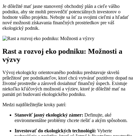
Je dôležité mať jasne stanovený obchodný plán a cieľe vášho
podniku, aby ste mohli presvedčiť potenciálnych investorov o
hodnote vášho projektu. Nebojte sa ísť za svojimi cieľmi a hľadať
nové možnosti získavania finančných prostriedkov pre váš
ekologický podnik.
Rast a rozvoj eko podniku: Možnosti a
výzvy
Vývoj ekologicky orientovaného podniku predstavuje skvelú
príležitosť pre podnikateľov, ktorí chcú vytvárať pozitívny dopad na
životné prostredie a zároveň dosiahnuť finančný úspech. Existuje
niekoľko kľúčových možností a výziev, ktoré je dôležité mať na
pamäti pri budovaní ekologického podniku.
Medzi najdôležitejšie kroky patrí:
Stanoviť jasný ekologický zámer:
Definujte, aké
environmentálne problémy chcete riešiť a akým spôsobom.
Investovať do ekologických technológií:
Vyberte