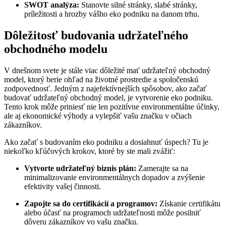
SWOT analýza:
Stanovte silné stránky, slabé stránky,
príležitosti a hrozby vášho eko podniku na danom trhu.
Dôležitosť budovania udržateľného
obchodného modelu
V dnešnom svete je stále viac dôležité mať udržateľný obchodný
model, ktorý berie ohľad na životné prostredie a spoločenskú
zodpovednosť. Jedným z najefektívnejších spôsobov, ako začať
budovať udržateľný obchodný model, je vytvorenie eko podniku.
Tento krok môže priniesť nie len pozitívne environmentálne účinky,
ale aj ekonomické výhody a vylepšiť vašu značku v očiach
zákazníkov.
Ako začať s budovaním eko podniku a dosiahnuť úspech? Tu je
niekoľko kľúčových krokov, ktoré by ste mali zvážiť:
Vytvorte udržateľný biznis plán:
Zamerajte sa na
minimalizovanie environmentálnych dopadov a zvýšenie
efektivity vašej činnosti.
Zapojte sa do certifikácií a programov:
Získanie certifikátu
alebo účasť na programoch udržateľnosti môže posilniť
dôveru zákazníkov vo vašu značku.