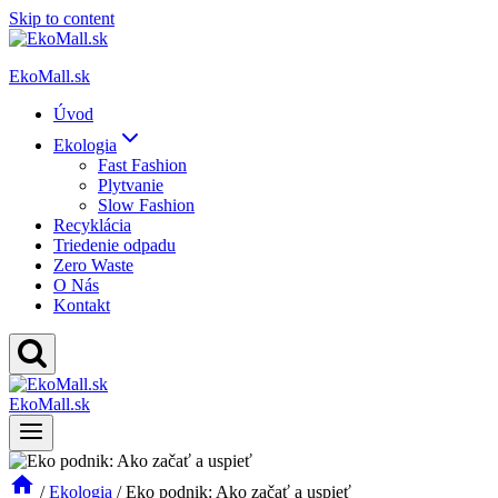
Skip to content
EkoMall.sk
Úvod
Ekologia
Fast Fashion
Plytvanie
Slow Fashion
Recyklácia
Triedenie odpadu
Zero Waste
O Nás
Kontakt
EkoMall.sk
/
Ekologia
/
Eko podnik: Ako začať a uspieť