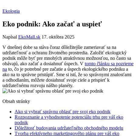
Ekologia
Eko podnik: Ako začať a uspieť
Napísal
EkoMall.sk
17. októbra 2025
V dnešnej dobe sa stáva čoraz dôležitejšie zameriavať sa na
udržateľnosť a ochranu životného prostredia. Založiť ekologický
podnik môže byť pre mnohých atraktívnou možnosťou, no často sa
obávajú, ako začať a dosiahnuť úspech. V
tomto článku sa pozrieme
na
to, čo je potrebné pre začatie a úspech ekologického podniku a
ako na to správne pristúpiť. Sme si istí, že so správnymi znalosťami
a odhodlaním, môžete dosiahnuť svoje ciele a prispieť k
udržateľnému rozvoju nášho planéty.
Obsah stránky
Ako si vybrať správnu oblasť pre svoj eko podnik
Rozpoznanie a vyhodnotenie potenciálu trhu pre váš eko
podnik
Dôležitosť budovania udržateľného obchodného modelu
Tvorba efektívneho marketingového plánu pre váš eko