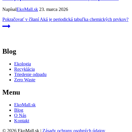
Napísal
EkoMall.sk
23. marca 2026
Pokračovať v čítaní
Aká je periodická tabuľka chemických prvkov?
Blog
Ekologia
Recyklácia
Triedenie odpadu
Zero Waste
Menu
EkoMall.sk
Blog
O Nás
Kontakt
© 2026 EkoMall.sk |
Zásady ochrany osobných údajov