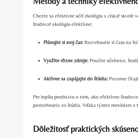
Metódy a techniky efektívneho
Chcete sa efektívne učiť ekológiu a získať skvel
študovať ekológiu efektívne:
Plánujte si svoj čas:
Rozvrhnutie si času na št
Využite rôzne zdroje:
Použite učebnice, študi
Aktívne sa zapájajte do štúdia:
Pozorne čítajt
Pre lepšiu predstavu o tom, ako efektívne študovať
postrehnutia zo štúdia. Vďaka týmto metódam a te
Dôležitosť praktických skúsenos