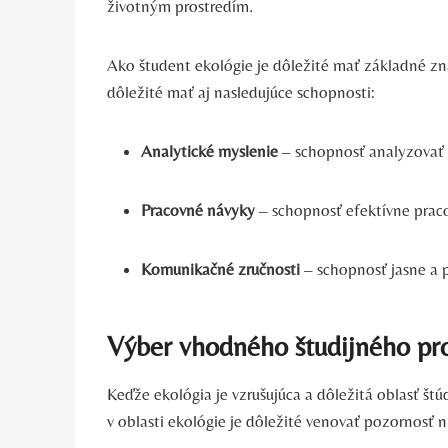
životným prostredím.
Ako študent ekológie je dôležité mať základné zn
dôležité mať aj nasledujúce schopnosti:
Analytické myslenie
– schopnosť analyzovať 
Pracovné návyky
– schopnosť efektívne praco
Komunikačné zručnosti
– schopnosť jasne a p
Výber vhodného študijného p
Keďže ekológia je vzrušujúca a dôležitá oblasť št
v oblasti ekológie je dôležité venovať pozornosť