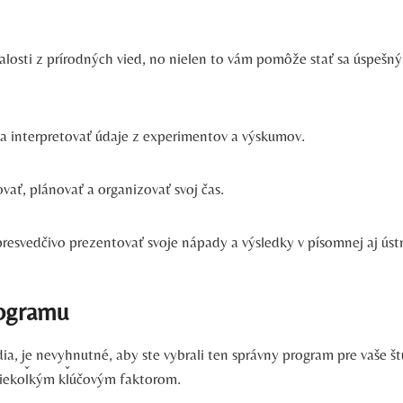
alosti z prírodných vied, no nielen to vám pomôže stať sa úspešn
a interpretovať údaje z experimentov a výskumov.
vať, plánovať a organizovať svoj čas.
resvedčivo prezentovať svoje nápady a výsledky v písomnej aj úst
rogramu
údia, je nevyhnutné, aby ste vybrali ten správny program pre vaše
 niekoľkým kľúčovým faktorom.