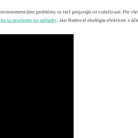
environmentálne problémy sa tiež prejavujú vo vzdelávaní. Pre všet
nku sa pozrieme na spôsoby
, ako študovať ekológiu efektívne a úči