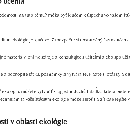
 učenia
é vedomosti na túto tému? môžu byť kľúčom k úspechu vo vašom štú
údium ekológie je kľúčové. Zabezpečte si dostatočný čas na učenie
jné materiály, online zdroje a konzultujte s učiteľmi alebo spoluži
e a pochopite látku, poznámky si vytvárajte, kladte si otázky a d
 ekológiu, môžete vytvoriť si aj jednoduchú tabuľku, kde si budete 
chnikám sa vaše štúdium ekológie môže zlepšiť a získate lepšie v
tí v oblasti ekológie