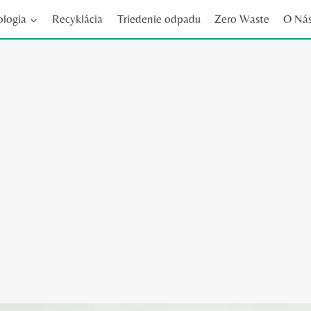
ologia
Recyklácia
Triedenie odpadu
Zero Waste
O Ná