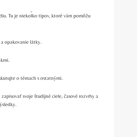
diu. Tu je niekoľko tipov, ktoré vám pomôžu
 a opakovanie látky.
akmi.
iskutujte o témach s ostatnými.
zapisovať svoje študijné ciele, časové rozvrhy a
ýsledky.