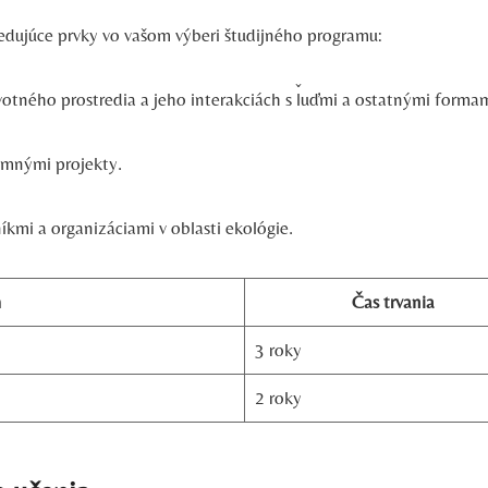
ledujúce prvky vo vašom výberi študijného programu:
otného prostredia a jeho interakciách s ľuďmi a ostatnými formam
umnými projekty.
mi a organizáciami v oblasti ekológie.
m
Čas trvania
3 roky
2 roky