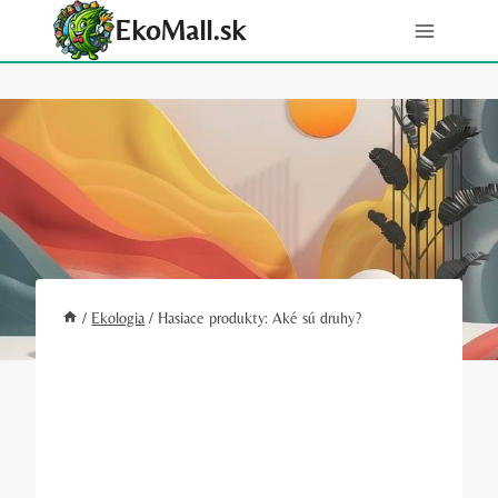
Skip
EkoMall.sk
to
content
/
Ekologia
/
Hasiace produkty: Aké sú druhy?