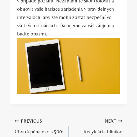
v prípade požiaru. Nezabudnite skontrolovať a
obnoviť vaše hasiace zariadenia v pravidelných
intervaloch, aby ste mohli zostať bezpeční vo
všetkých situáciách. Ďakujeme za váš záujem a
buďte opatrní.
Navigácia
PREVIOUS
NEXT
Chytrá pěna eko s 500:
Recyklácia hliníka:
v