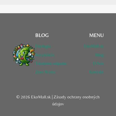
BLOG
MENU
Ekologia
EkoMall.sk
Recyklácia
Blog
Triedenie odpadu
O Nás
Zero Waste
Kontakt
© 2026 EkoMall.sk |
Zásady ochrany osobných
údajov