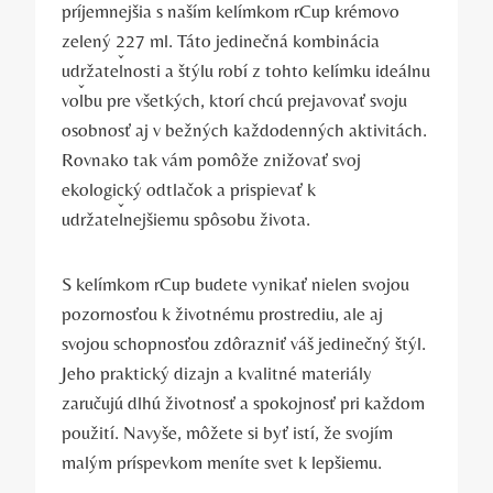
príjemnejšia s naším kelímkom rCup krémovo
zelený 227 ml. Táto jedinečná kombinácia
udržateľnosti a štýlu robí z tohto kelímku ideálnu
voľbu pre všetkých, ktorí chcú prejavovať svoju
osobnosť aj v bežných každodenných aktivitách.
Rovnako tak vám pomôže znižovať svoj
ekologický odtlačok a prispievať k
udržateľnejšiemu spôsobu života.
S kelímkom rCup budete vynikať nielen svojou
pozornosťou k životnému prostrediu, ale aj
svojou schopnosťou zdôrazniť váš jedinečný štýl.
Jeho praktický dizajn a kvalitné materiály
zaručujú dlhú životnosť a spokojnosť pri každom
použití. Navyše, môžete si byť istí, že svojím
malým príspevkom meníte svet k lepšiemu.