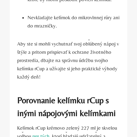
Nevkladajte kelímok do mikrovlnnej rúry ani
do mrazničky.
Aby ste si mohli vychutnať svoj obľúbený nápoj v
štýle a pritom prispievať k ochrane životného
prostredia, dbajte na správnu údržbu svojho
kelímku rCup a užívajte si jeho praktické výhody
každý deň!
Porovnanie kelímku rCup s
inými nápojovými kelímkami
Kelímok rCup krémovo zelený 227 ml je skvelou
voľbou
pre tých
, ktorí hľadajú udržateľný a