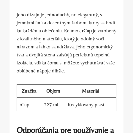
Jeho dizajn je jednoduchý, no elegantný, s
jemnými línií a decentným farbom, ktorý sa hodí
ku každému oblečeniu. Kelímok
rCup
je vyrobený
z kvalitného materiálu, ktorý je odolný voči
nárazom a ľahko sa udržiava. Jeho ergonomický
tvar a dvojitá stena zaisťujú perfektnú tepelnú
izoláciu, vďaka čomu si môžete vychutnávať vaše
obľúbené nápoje dlhšie.
Značka
Objem
Materiál
rCup
227 ml
Recyklovaný plast
Odporúčania pre používanie a