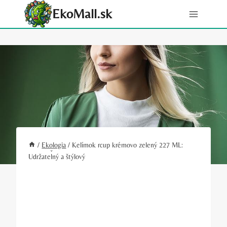
Skip
EkoMall.sk
to
content
/
Ekologia
/
Kelímok rcup krémovo zelený 227 ML:
Udržateľný a štýlový