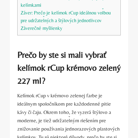
kelímkami
Záver: Prečo je kelímok rCup ideálnou voľbou
pre udržateľných a štýlových jednotlivcov
Záverečné myšlienky
Prečo by ste si mali vybrať
kelímok rCup krémovo zelený
227 ml?
Kelímok rCup v krémovo zelenej farbe je
ideálnym spoločníkom pre každodenné pitie
kávy či čaju. Okrem toho, že vyzerá štýlovo a
moderne, je tiež udržateľným riešením pre
znižovanie používania jednorazových plastových
kelímkov. Tu sú niektoré dôvody, prečo by ste si