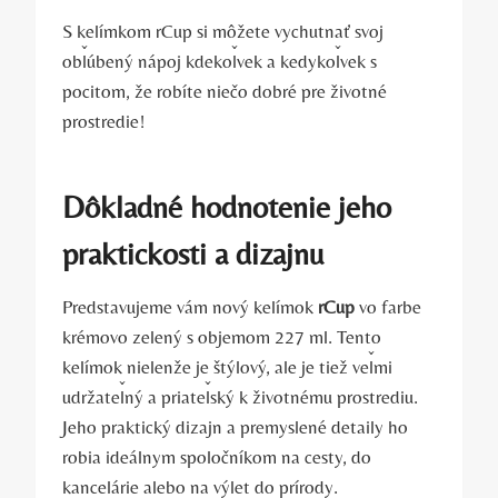
S kelímkom rCup si môžete vychutnať svoj
obľúbený nápoj kdekoľvek a kedykoľvek s
pocitom, že robíte niečo dobré pre životné
prostredie!
Dôkladné hodnotenie jeho
praktickosti a dizajnu
Predstavujeme vám nový kelímok
rCup
vo farbe
krémovo zelený s objemom 227 ml. Tento
kelímok nielenže je štýlový, ale je tiež veľmi
udržateľný a priateľský k životnému prostrediu.
Jeho praktický dizajn a premyslené detaily ho
robia ideálnym spoločníkom na cesty, do
kancelárie alebo na výlet do prírody.