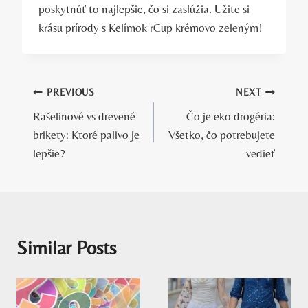
poskytnúť to najlepšie, čo si zaslúžia. Užite si
krásu prírody s Kelímok rCup krémovo zeleným!
Navigácia
PREVIOUS
NEXT
Rašelinové vs drevené
Čo je eko drogéria:
v
brikety: Ktoré palivo je
Všetko, čo potrebujete
článku
lepšie?
vedieť
Similar Posts