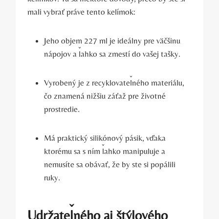
mali vybrať práve tento kelímok:
Jeho objem 227 ml je ideálny pre väčšinu
nápojov a ľahko sa zmestí do vašej tašky.
Vyrobený je z recyklovateľného materiálu,
čo znamená nižšiu záťaž pre životné
prostredie.
Má praktický silikónový pásik, vďaka
ktorému sa s ním ľahko manipuluje a
nemusíte sa obávať, že by ste si popálili
ruky.
Udržateľného aj štýlového