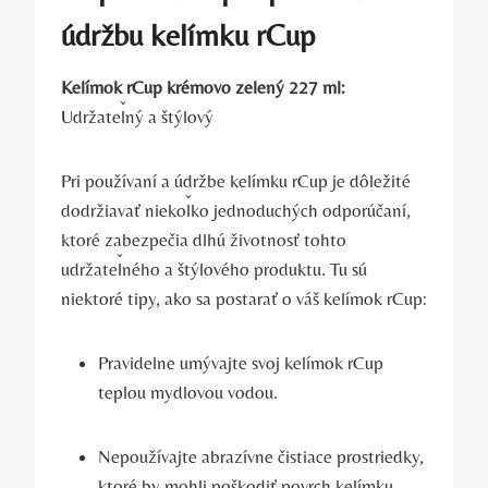
údržbu kelímku rCup
Kelímok rCup krémovo zelený 227 ml:
Udržateľný a štýlový
Pri používaní a údržbe kelímku rCup je dôležité
dodržiavať niekoľko jednoduchých odporúčaní,
ktoré zabezpečia dlhú životnosť tohto
udržateľného a štýlového produktu. Tu sú
niektoré tipy, ako sa postarať o váš kelímok rCup:
Pravidelne umývajte svoj kelímok rCup
teplou mydlovou vodou.
Nepoužívajte abrazívne čistiace prostriedky,
ktoré by mohli poškodiť povrch kelímku.