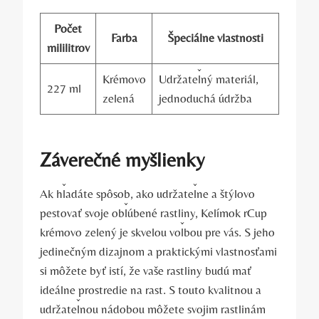
Počet
Farba
Špeciálne vlastnosti
mililitrov
Krémovo
Udržateľný materiál,
227 ml
zelená
jednoduchá údržba
Záverečné myšlienky
Ak hľadáte spôsob, ako udržateľne a štýlovo
pestovať svoje obľúbené rastliny, Kelímok rCup
krémovo zelený je skvelou voľbou pre vás. S jeho
jedinečným dizajnom a praktickými vlastnosťami
si môžete byť istí, že vaše rastliny budú mať
ideálne prostredie na rast. S touto kvalitnou a
udržateľnou nádobou môžete svojim rastlinám