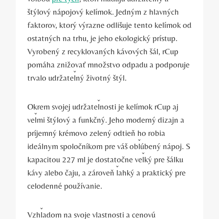
štýlový nápojový kelímok. Jedným z hlavných
faktorov, ktorý výrazne odlišuje tento kelímok od
ostatných na trhu, je jeho ekologický prístup.
Vyrobený z recyklovaných kávových šál, rCup
pomáha znižovať množstvo odpadu a podporuje
trvalo udržateľný životný štýl.
Okrem svojej udržateľnosti je kelímok rCup aj
veľmi štýlový a funkčný. Jeho moderný dizajn a
príjemný krémovo zelený odtieň ho robia
ideálnym spoločníkom pre váš obľúbený nápoj. S
kapacitou 227 ml je dostatočne veľký pre šálku
kávy alebo čaju, a zároveň ľahký a praktický pre
celodenné používanie.
Vzhľadom na svoje vlastnosti a cenovú