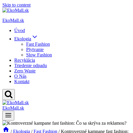
Skip to content
EkoMall.sk
Úvod
Ekologia
Fast Fashion
Plytvanie
Slow Fashion
Recyklácia
Triedenie odpadu
Zero Waste
O Nás
Kontakt
EkoMall.sk
/
Ekologia
/
Fast Fashion
/
Kontroverzné kampane fast fashion: