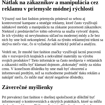
Nátlak na zákazníkov a manipulácia cez
reklamu v priemysle módnej rýchlosti
Výrazný rast fast fashion priemyslu priniesol so sebou aj
kontroverzné kampane a stratégie reklamy, ktoré často využívajú
nátlakové metódy a manipuláciu na získanie pozornosti zákazníkov.
Niektorí z predstaviteľov tohto odvetvia sa snažia vytvoriť dojem,
že ich výrobky sú nevyhnutnou súčasťou modernej módy a že bez
nich by sme boli nekompletní. Avšak za týmito reklamnými trikmi sa
skrýva niečo viac, čo si vyžaduje náš kritický pohľad a analýzu.
Vedeli ste, že mnohé fast fashion značky využívajú lacnú pracovnú
silu v rozvojových krajinách a nekvalitné materiály na výrobu
svojich produktov? Tieto informácie sa často neobjavia v reklamách
a zákazníci môžu byť klamaní dojmom „dokonalej“ módy za nízku
cenu. V konečnom dôsledku by sme mali byť obozretní a
informovaní predtým, než sa rozhodneme podriadiť tlaku reklám a
nakúpiť niečo, čo môže mať skryté negatívne dôsledky.
Záverečné myšlienky
Pri prevalenci fast fashion v dnešnej spoločnosti je dôležité byť
informovaný o kontroverziách a skrytých praktikách, ktoré sa môžu