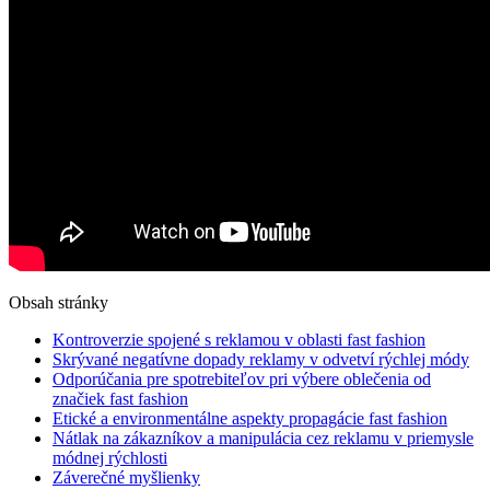
Obsah stránky
Kontroverzie spojené s reklamou v oblasti fast fashion
Skrývané negatívne dopady reklamy v odvetví rýchlej módy
Odporúčania pre spotrebiteľov pri výbere oblečenia od
značiek fast fashion
Etické a environmentálne aspekty propagácie fast fashion
Nátlak na zákazníkov a manipulácia cez reklamu v priemysle
módnej rýchlosti
Záverečné myšlienky