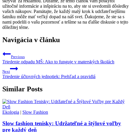
skrývať za reklamou. Dúfame, že tento článok vám poskytol
užitočné informácie a inšpiráciu na to, aby ste si uvedomili dôsledky
vašich nákupov. Pamätajte, že každý malý krok k udržateľnejšímu
šatníku môže mať veľký dopad na náš svet. Ďakujeme, že ste sa s
nami podelili o vašu pozornosť a tešíme sa na ďalšie diskusie o tejto
dôležitej téme.
Navigácia v článku
Previous
Triedenie odpadu MŠ: Ako to funguje v materských školách
Next
Triedenie účtovných jednotiek: Prehľad a pravidlá
Similar Posts
Ekologia
|
Slow Fashion
Slow fashion tenisky: Udržateľné a štýlové voľby
pre každý deň