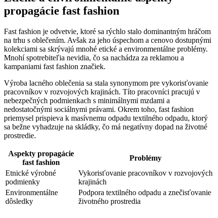
propagácie fast fashion
Fast fashion je odvetvie, ktoré sa rýchlo stalo dominantným hráčom
na trhu s oblečením. Avšak za jeho úspechom a cenovo dostupnými
kolekciami sa skrývajú mnohé etické a environmentálne problémy.
Mnohí spotrebiteľia nevidia, čo sa nachádza za reklamou a
kampaniami fast fashion značiek.
Výroba lacného oblečenia sa stala synonymom pre vykorisťovanie
pracovníkov v rozvojových krajinách. Títo pracovníci pracujú v
nebezpečných podmienkach s minimálnymi mzdami a
nedostatočnými sociálnymi právami. Okrem toho, fast fashion
priemysel prispieva k masívnemu odpadu textilného odpadu, ktorý
sa bežne vyhadzuje na skládky, čo má negatívny dopad na životné
prostredie.
Aspekty propagácie
Problémy
fast fashion
Etnické výrobné
Vykorisťovanie pracovníkov v rozvojových
podmienky
krajinách
Environmentálne
Podpora textilného odpadu a znečisťovanie
dôsledky
životného prostredia