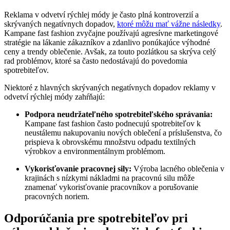
Reklama v odvetví rýchlej módy je často plná kontroverzií a
skrývaných negatívnych dopadov,
ktoré môžu mať vážne následky
.
Kampane fast fashion zvyčajne používajú agresívne marketingové
stratégie na lákanie zákazníkov a zdanlivo ponúkajúce výhodné
ceny a trendy oblečenie. Avšak, za touto pozlátkou sa skrýva celý
rad problémov, ktoré sa často nedostávajú do povedomia
spotrebiteľov.
Niektoré z hlavných skrývaných negatívnych dopadov reklamy v
odvetví rýchlej módy zahŕňajú:
Podpora neudržateľného spotrebiteľského správania:
Kampane fast fashion často podnecujú spotrebiteľov k
neustálemu nakupovaniu nových oblečení a príslušenstva, čo
prispieva k obrovskému množstvu odpadu textilných
výrobkov a environmentálnym problémom.
Vykorisťovanie pracovnej sily:
Výroba lacného oblečenia v
krajinách s nízkymi nákladmi na pracovnú silu môže
znamenať vykorisťovanie pracovníkov a porušovanie
pracovných noriem.
Odporúčania pre spotrebiteľov pri