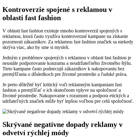
Kontroverzie spojené s reklamou v
oblasti fast fashion
V oblasti fast fashion existuje mnoho kontroverzií spojených s
reklamou, ktorá často využíva kontroverzné kampane na získanie
pozornosti zákazníkov. Za reklamou fast fashion značiek sa niekedy
skrýva viac, ako by sme si mysleli.
Jedným z problémov spojených s reklamou v oblasti fast fashion je
neustále podporovanie konzumu a neudržateľného životného štýlu.
Tieto kampane často podnecujú zákazníkov k nakupovaniu bez
premýšľania o dôsledkoch pre životné prostredie a ľudské práva.
Je preto dôležité byť kritický voči reklamným kampaniam fast
fashion a premýšľať o ich skutočnom vplyve na spoločnosť a
životné prostredie. Nakupovanie s rozumom a podpora etických a
udržateľných značiek môže byť lepšou voľbou pre celú spoločnosť.
Skrývané negatívne dopady reklamy v
odvetví rýchlej módy