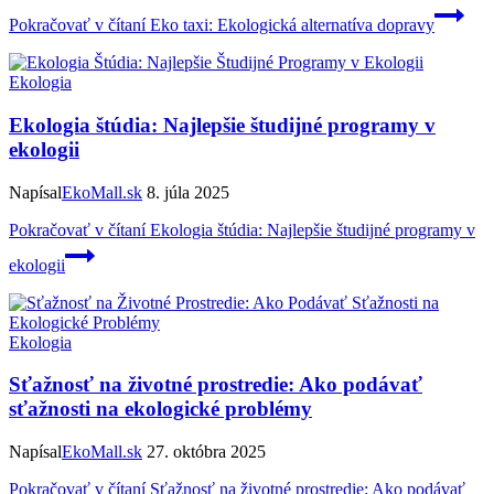
Pokračovať v čítaní
Eko taxi: Ekologická alternatíva dopravy
Ekologia
Ekologia štúdia: Najlepšie študijné programy v
ekologii
Napísal
EkoMall.sk
8. júla 2025
Pokračovať v čítaní
Ekologia štúdia: Najlepšie študijné programy v
ekologii
Ekologia
Sťažnosť na životné prostredie: Ako podávať
sťažnosti na ekologické problémy
Napísal
EkoMall.sk
27. októbra 2025
Pokračovať v čítaní
Sťažnosť na životné prostredie: Ako podávať