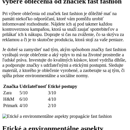
výbere oblečenia od značiek fast fashion
Pri výbere oblečenia od značiek fast fashion je dôležité mať na
pamäti niekoľko odporúčaní, ktoré vám pomôžu urobiť
informované rozhodnutie. Nájdete ich aj pod takmer každou
kontroverznou kampaňou, ktorá sa snaží zaujať spotrebiteľov a
prilákať ich k nákupu. Doprajte si čas na zváženie, čo sa skrýva za
reklamou a či je to skutočne produkcia, ktorá stojí za vaše peniaze.
Je dobré sa zamyslieť nad tým, akým spôsobom značky fast fashion
vyrábajú svoje oblečenie a aký vplyv to má na životné prostredie a
ľudské práva. Investujte do kvalitných kúskov, ktoré vydržia dlhšie,
a podporujte značky s udržateľnými a etickými postupmi. Sledujte
materiál, z ktorého je oblečenie vyrobené, a zaoberajte sa aj tým, či
spĺňa prísne environmentálne a sociálne normy.
Značka
Udržateľnosť
Etické postupy
Zara
5/10
3/10
H&M
6/10
4/10
Primark
4/10
2/10
Etické a environmentálne aspekty