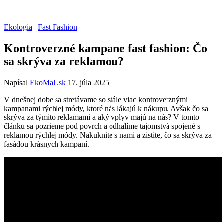
Ekologia
|
Fast Fashion
Kontroverzné kampane fast fashion: Čo
sa skrýva za reklamou?
Napísal
EkoMall.sk
17. júla 2025
V dnešnej dobe sa stretávame so stále viac kontroverznými
kampanami rýchlej módy, ktoré nás lákajú k nákupu. Avšak čo sa
skrýva za týmito reklamami a aký vplyv majú na nás? V tomto
článku sa pozrieme pod povrch a odhalíme tajomstvá spojené s
reklamou rýchlej módy. Nakuknite s nami a zistite, čo sa skrýva za
fasádou krásnych kampaní.