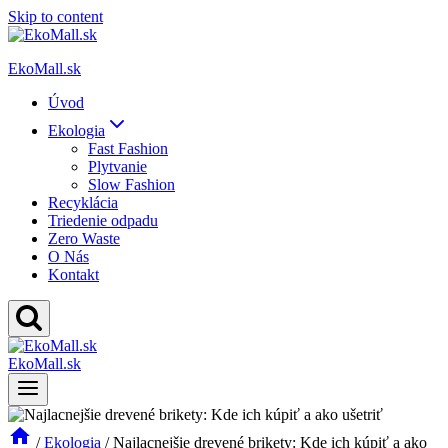
Skip to content
EkoMall.sk
Úvod
Ekologia
Fast Fashion
Plytvanie
Slow Fashion
Recyklácia
Triedenie odpadu
Zero Waste
O Nás
Kontakt
EkoMall.sk
/
Ekologia
/
Najlacnejšie drevené brikety: Kde ich kúpiť a ako