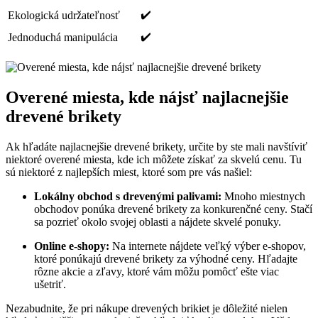
✔️
Ekologická⁣ udržateľnosť
✔️
Jednoduchá manipulácia
Overené miesta, kde nájsť najlacnejšie
drevené brikety
Ak hľadáte najlacnejšie​ drevené brikety, určite‌ by ⁣ste mali navštíviť
niektoré overené miesta, kde ich môžete získať za skvelú cenu. Tu
sú niektoré ⁢z najlepších miest, ktoré som‍ pre vás našiel:
Lokálny‌ obchod s drevenými⁤ palivami:
Mnoho miestnych
obchodov ‌ponúka drevené brikety za​ konkurenčné ceny. Stačí‌
sa pozrieť​ okolo svojej oblasti⁢ a nájdete skvelé ponuky.
Online e-shopy:
Na internete‍ nájdete veľký výber e-shopov,
ktoré ponúkajú drevené brikety⁣ za výhodné ceny. Hľadajte
rôzne akcie ‌a zľavy, ktoré vám‍ môžu⁢ pomôcť ešte viac
‍ušetriť.
Nezabudnite, že pri nákupe drevených brikiet ⁢je‍ dôležité nielen