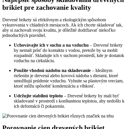
brikiet pre zachovanie kvality
Drevené brikety sú efektívnym a ekologickým ​spôsobom
vykurovania v chladných mesiacoch. Ak ich chcete skladovať ​tak,
aby si zachovali svoju kvalitu, je ⁢dôležité dodržiavať niekoľko
jednoduchých pravidiel.
Uchovávajte ⁣ich v suchu a na vzduchu
– Drevené brikety
by nemali prísť do kontaktu s ‌vodou, pretože by sa ⁢mohli
rozpadnúť. Skladujte ich v suchom ‍prostredí, kde je dostatok
vzduchu na cirkuláciu.
Použite vhodnú nádobu ‍na skladovanie
– Ideálnym
riešením je drevená alebo kovová ⁣nádoba⁣ s dierami, ⁢ktoré
umožňujú‍ prúdenie vzduchu. ⁤Vyhnite sa ⁣plastovým vreciam,⁣
ktoré‍ môžu spôsobiť kondenzáciu a vlhkosť.
Udržujte ⁣stabilnú⁣ teplotu
– Drevené brikety by mali byť
‍skladované v prostredí s konštantnou teplotou, ​aby‍ nedošlo k
ich deformácii či pokazeniu.
Porovnanie cien drevených brikiet