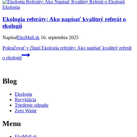
Ekologia
Ekologia referáty: Ako napísať kvalitný referát o
ekologii
Napísal
EkoMall.sk
16. septembra 2025
Pokračovať v čítaní
Ekologia referáty: Ako napísať kvalitný referát
o ekologii
Blog
Ekologia
Recyklácia
Triedenie odpadu
Zero Waste
Menu
EkoMall.sk