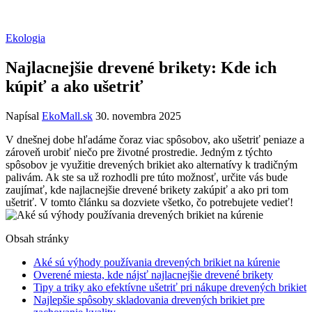
Ekologia
Najlacnejšie drevené brikety: Kde ich
kúpiť a ako ušetriť
Napísal
EkoMall.sk
30. novembra 2025
V​ dnešnej dobe hľadáme čoraz viac spôsobov, ako ušetriť​ peniaze a
zároveň urobiť niečo ‌pre životné prostredie. Jedným z týchto
spôsobov je⁢ využitie ⁣drevených brikiet ako alternatívy k tradičným
palivám. Ak ​ste sa už rozhodli pre‌ túto možnosť, určite‌ vás‌ bude
zaujímať, ⁤kde ⁤najlacnejšie drevené‌ brikety zakúpiť⁢ a ako ‍pri ‌tom
ušetriť.‍ V tomto článku ‍sa dozviete⁣ všetko, čo potrebujete⁤ vedieť!
Obsah stránky
Aké sú výhody používania drevených brikiet na kúrenie
Overené miesta, kde nájsť najlacnejšie drevené brikety
Tipy a triky ako efektívne ušetriť pri nákupe ⁤drevených brikiet
Najlepšie spôsoby skladovania drevených⁢ brikiet pre