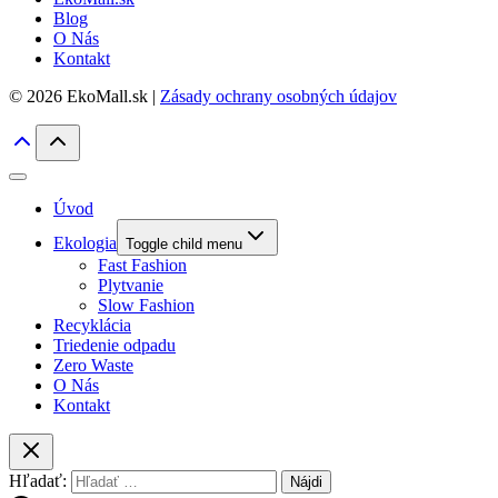
Blog
O Nás
Kontakt
© 2026 EkoMall.sk |
Zásady ochrany osobných údajov
Úvod
Ekologia
Toggle child menu
Fast Fashion
Plytvanie
Slow Fashion
Recyklácia
Triedenie odpadu
Zero Waste
O Nás
Kontakt
Hľadať: