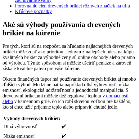
zachovanie kvality
Porovnanie cien drevených brikiet rôznych ⁢značiek na trhu
Kľúčové⁤ poznatky
Aké sú výhody používania drevených
brikiet na kúrenie
Pre tých, ktorí sú na rozpočet, sa hľadanie najlacnejších drevených
brikiet môže zdať⁣ ako prioritou. Jedným z ⁢najlepších miest na ​kúpu ​
kvalitných brikiet za výhodné ceny sú online obchody alebo priamo
od výrobcu. Týmto spôsobom si môžete ‍ušetriť peniaze a zároveň‌
získate kvalitné palivo pre vaše⁢ kúrenie.
Okrem finančných úspor má používanie drevených ⁣brikiet aj mnoho
ďalších výhod. Medzi ne⁣ patria napríklad dlhá výhrevnosť, nízka
⁣emisnosť, ekologická udržateľnosť a ​jednoduchá manipulácia. ⁣S
drevenými briketami môžete tiež regulovať ⁤teplotu v
domácnosti
alebo
v kamennom grile, čo ich robí skvelou voľbou pre každého,
kto​ si chce ⁣užiť príjemné teplo alebo ‍pripraviť chutné⁣ jedlo.
Výhody drevených brikiet:
✔️
Dlhá výhrevnosť
✔️
Nízka emisnosť