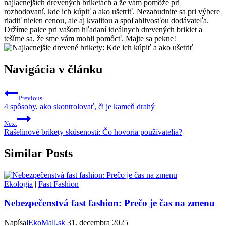
najlacnejších drevených briketách a že vám pomôže​ pri
rozhodovaní, kde ⁣ich kúpiť a ako ušetriť. Nezabudnite sa pri výbere
riadiť nielen cenou, ‍ale aj ‌kvalitou a ⁢spoľahlivosťou dodávateľa.
Držíme ⁣palce pri vašom hľadaní ideálnych⁤ drevených brikiet⁣ a
tešíme sa, že sme vám mohli pomôcť. Majte sa pekne!
Navigácia v článku
Previous
4 spôsoby, ako skontrolovať, či je kameň drahý
Next
Rašelinové brikety skúsenosti: Čo hovoria používatelia?
Similar Posts
Ekologia
|
Fast Fashion
Nebezpečenstvá fast fashion: Prečo je čas na zmenu
Napísal
EkoMall.sk
31. decembra 2025