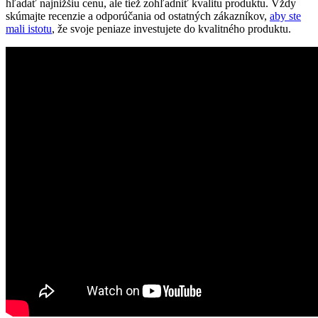
hľadať najnižšiu ⁢cenu, ale tiež zohľadniť kvalitu produktu.‍ Vždy
skúmajte recenzie a odporúčania ⁢od⁤ ostatných zákazníkov,
aby ste
mali istotu
, že ‌svoje peniaze‍ investujete⁤ do kvalitného ⁣produktu.