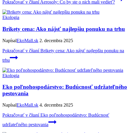
Pokračovať v čítaní
Aerosoly: Čo by ste o nich mali vedieť?
Ekologia
Brikety cena: Ako nájsť najlepšiu ponuku na trhu
Napísal
EkoMall.sk
2. decembra 2025
Pokračovať v čítaní
Brikety cena: Ako nájsť najlepšiu ponuku na
trhu
Ekologia
Eko poľnohospodárstvo: Budúcnosť udržateľného
pestovania
Napísal
EkoMall.sk
4. decembra 2025
Pokračovať v čítaní
Eko poľnohospodárstvo: Budúcnosť
udržateľného pestovania