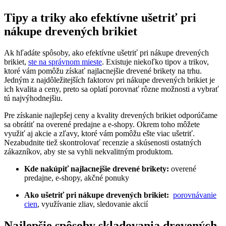
Tipy a triky ako efektívne ušetriť pri
nákupe ⁤drevených brikiet
Ak hľadáte spôsoby, ako efektívne ušetriť pri⁣ nákupe ‌drevených
brikiet, ​
ste na správnom mieste
. Existuje ‌niekoľko tipov a trikov,
ktoré vám pomôžu ⁣získať najlacnejšie drevené brikety na trhu.
Jedným z najdôležitejších ⁤faktorov pri nákupe drevených brikiet je
ich kvalita a ‌ceny, preto ⁢sa oplatí porovnať ‍rôzne možnosti a vybrať
⁣tú najvýhodnejšiu.
Pre získanie najlepšej ‌ceny a kvality drevených⁣ brikiet odporúčame
⁤sa obrátiť na overené predajne a e-shopy. ⁤Okrem toho môžete
‌využiť aj akcie a zľavy, ktoré‌ vám pomôžu ešte viac ušetriť.
Nezabudnite ‍tiež skontrolovať recenzie a‍ skúsenosti ostatných
zákazníkov, aby ste sa vyhli nekvalitným produktom.
Kde ‍nakúpiť najlacnejšie drevené brikety:
overené
predajne, e-shopy, akčné ponuky
Ako ušetriť pri nákupe drevených ⁣brikiet:
⁣
porovnávanie
cien
, využívanie zliav,​ sledovanie‍ akcií
Najlepšie spôsoby skladovania drevených⁢