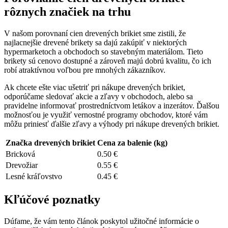
rôznych ⁢značiek na trhu
V našom porovnaní cien drevených ​brikiet sme zistili, že
najlacnejšie​ drevené brikety sa dajú zakúpiť v niektorých
hypermarketoch ⁣a obchodoch so stavebným ​materiálom. Tieto
brikety sú cenovo ‌dostupné a zároveň majú dobrú⁣ kvalitu, čo ich
robí atraktívnou⁤ voľbou pre mnohých zákazníkov.
Ak chcete ešte⁤ viac ušetriť pri nákupe drevených⁢ brikiet,
odporúčame sledovať⁢ akcie a ‌zľavy v obchodoch, ⁣alebo sa
pravidelne ⁢informovať⁢ prostredníctvom letákov a inzerátov. Ďalšou
možnosťou je ‍využiť ‍vernostné programy obchodov, ktoré vám⁤
môžu priniesť ďalšie zľavy a výhody⁤ pri nákupe​ drevených brikiet.
Značka drevených brikiet
Cena za ‌balenie (kg)
Bricková
0.50 €
Drevožiar
0.55 €
Lesné kráľovstvo
0.45 ⁣€
Kľúčové⁤ poznatky
Dúfame, že ⁣vám⁤ tento článok ​poskytol‌ užitočné ​informácie o