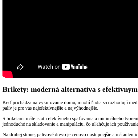
Brikety: moderná alternatíva s efektívny
Keď⁤ prichádza na vykurovanie ‌domu, mnohí ľudia ​sa rozhodujú medzi 
palív je pre vás najefektívnejšie⁤ a najvýhodnejšie.
S briketami máte istotu⁤ efektívneho⁤ spaľovania ​a⁣ minimálneho tvoren
jednoduché na skladovanie a manipuláciu, čo uľahčuje ich používani
Na druhej strane, ⁤palivové drevo⁣ je cenovo ​dostupnejšie a má autent