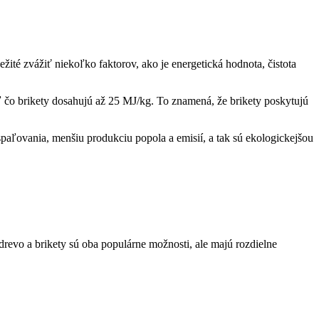
žité zvážiť⁣ niekoľko faktorov, ako je energetická​ hodnota, čistota
ľ čo ‍brikety dosahujú až ⁣25 MJ/kg. To znamená, že brikety poskytujú
paľovania, ⁣menšiu produkciu popola a‌ emisií,‍ a tak⁢ sú ekologickejšou
 drevo a brikety sú oba populárne možnosti, ale majú⁢ rozdielne