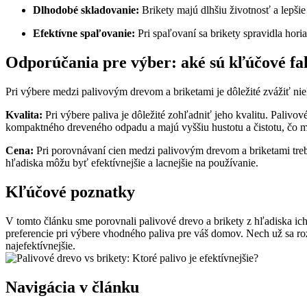
Dlhodobé skladovanie:
Brikety majú dlhšiu životnosť a ‌lepši
Efektívne spaľovanie:
⁤Pri spaľovaní sa brikety spravidla ⁤hor
Odporúčania‍ pre výber: aké sú kľúčové f
Pri výbere medzi palivovým drevom a briketami je dôležité zvážiť​ nie
Kvalita:
Pri výbere paliva ​je dôležité zohľadniť jeho kvalitu. Palivov
kompaktného​ dreveného odpadu a majú​ vyššiu ⁣hustotu‍ a čistotu, čo
Cena:
⁢Pri porovnávaní cien medzi palivovým drevom a briketami⁣ treba 
⁤hľadiska môžu ⁣byť efektívnejšie ⁤a lacnejšie na ⁢používanie.
Kľúčové poznatky
V tomto článku sme porovnali palivové drevo‍ a brikety z hľadiska ich 
preferencie pri výbere vhodného paliva ⁣pre⁤ váš domov. Nech už sa rozh
najefektívnejšie.
Navigácia v článku