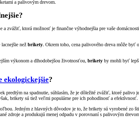
riketami a palivovým drevom.
nejšie?
je ⁣a zvážiť, ktorá⁢ možnosť je ‍finančne výhodnejšia pre vaše domácnost
 lacnejšie než
brikety
. Okrem toho,‌ cena‌ palivového dreva ‍môže⁣ byť o
tnejším výkonom a‍ dlhodobejšou životnosťou,
brikety
by‌ mohli byť lep
e ekologickejšie
?
 predtým na spadnutie, súhlasím, že je⁣ dôležité zvážiť, ktoré palivo⁤ j
však, brikety sú tiež veľmi populárne pre ich pohodlnosť a efektívnosť.
oľbou. Jedným z hlavných dôvodov ‍je to, že brikety sú​ vyrobené zo štie
vané zdroje a‌ produkujú menej ⁤odpadu v porovnaní‌ s palivovým drevo