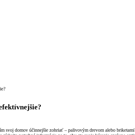
ie?
efektívnejšie?
, čím svoj domov účinnejšie zohriať – palivovým drevom alebo briketa