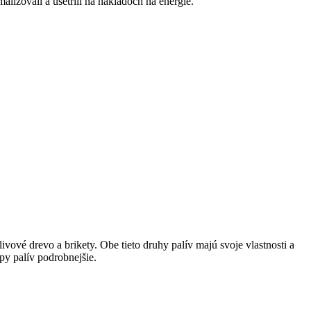
imalizovali a ušetrili‌ na nákladoch na energie.
vé drevo​ a brikety. Obe ​tieto druhy palív majú svoje vlastnosti a
py palív podrobnejšie.