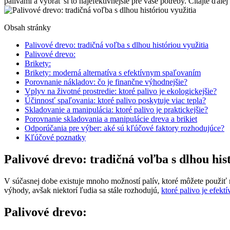
palivami a vybrať si to najefektívnejšie pre vaše potreby. Čítajte ďalej‌ 
Obsah stránky
Palivové drevo: tradičná voľba⁣ s dlhou históriou využitia
Palivové drevo:
Brikety:
Brikety: moderná alternatíva s efektívnym spaľovaním
Porovnanie nákladov: čo je finančne výhodnejšie?
Vplyv ⁣na životné prostredie:⁤ ktoré palivo je ekologickejšie?
Účinnosť spaľovania: ktoré palivo ‌poskytuje viac tepla?
Skladovanie a manipulácia: ktoré ⁣palivo je praktickejšie?
Porovnanie skladovania a manipulácie dreva a‌ brikiet
Odporúčania‍ pre výber: aké sú kľúčové faktory rozhodujúce?
Kľúčové poznatky
Palivové drevo: tradičná voľba⁣ s dlhou his
V súčasnej dobe existuje mnoho možností palív, ktoré môžete použiť na
výhody, avšak niektorí ľudia‍ sa​ stále rozhodujú,
ktoré palivo je efektí
Palivové drevo: