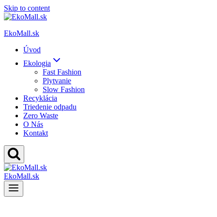
Skip to content
EkoMall.sk
Úvod
Ekologia
Fast Fashion
Plytvanie
Slow Fashion
Recyklácia
Triedenie odpadu
Zero Waste
O Nás
Kontakt
EkoMall.sk