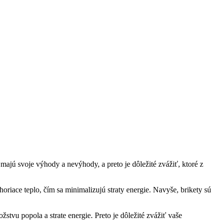
svoje​ výhody⁣ a ⁣nevýhody, a preto je dôležité zvážiť, ktoré ​z⁤
iace teplo, čím ​sa minimalizujú⁣ straty energie. ‌Navyše, brikety sú‍
stvu popola a strate energie. Preto je dôležité zvážiť vaše