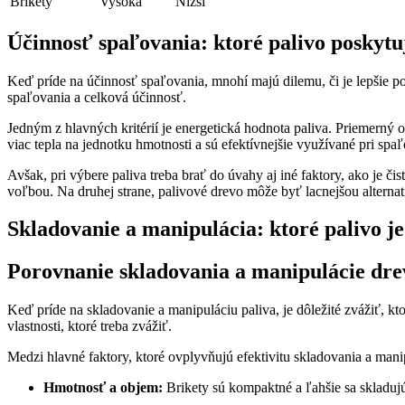
Brikety
Vysoká
Nižší
Účinnosť spaľovania: ktoré palivo ‌poskytu
Keď príde na účinnosť spaľovania, mnohí majú dilemu, či je⁣ lepšie použ
spaľovania a celková účinnosť.
Jedným z hlavných kritérií‍ je energetická hodnota paliva.‌ Priemerný
viac tepla na jednotku hmotnosti a ⁢sú efektívnejšie využívané⁤ pri spa
Avšak, pri výbere paliva treba brať do úvahy aj iné faktory, ako je čis
‌voľbou. Na druhej⁢ strane, palivové⁤ drevo môže byť lacnejšou alternatí
Skladovanie a manipulácia: ktoré ⁣palivo je
Porovnanie skladovania a manipulácie dreva
Keď príde na skladovanie a manipuláciu paliva, je dôležité zvážiť, kto
vlastnosti, ⁢ktoré treba zvážiť.
Medzi hlavné faktory, ktoré ovplyvňujú efektivitu⁤ skladovania a manip
Hmotnosť a ‌objem:
Brikety sú kompaktné a ľahšie sa skladujú a