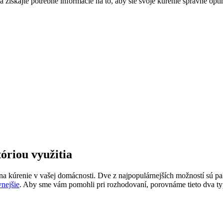
a získajte potrebné informácie na to, ​aby ste ​svoje ⁤kúrenie správne ‌opt
tóriou využitia
 kúrenie v vašej domácnosti. Dve z najpopulárnejších možností sú palivo
vnejšie
. ‌Aby sme ​vám pomohli pri ⁤rozhodovaní, porovnáme tieto dva ty