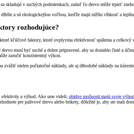
e ⁢sa skladujú v suchých podmienkach, zatiaľ čo drevo môže trpieť zne
ia dlhšie a⁤ sú ekologickejšou voľbou, keďže majú nižšiu vlhkosť a lepšiu
aktory rozhodujúce?
ktoré kľúčové faktory, ktoré ovplyvnia efektívnosť spálenia a ‌celkový 
é drevo musí byť suché a dobre⁣ pripravené, aby sa dosiahlo čisté a účinn
 môže zaručiť konzistentný výkon.
zvážiť ‍nielen⁣ počiatočné náklady, ale aj dlhodobé náklady na kúrenie.⁣
efektivity a výhod. ‍Ako sme⁢ videli,
obidve možnosti majú svoje výho
odnete pre palivové drevo alebo ‍brikety, ⁢dôležité je, aby ste‌ mali dos