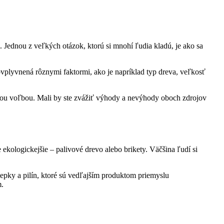
i. Jednou z veľkých otázok, ktorú si mnohí ľudia kladú, je ako ‍sa
vplyvnená rôznymi faktormi,‌ ako je napríklad ⁣typ dreva, ⁢veľkosť⁣
šou⁣ voľbou. Mali by ste zvážiť výhody ‍a nevýhody oboch zdrojov
e ekologickejšie – palivové drevo alebo brikety. Väčšina ľudí si‍
pky ​a pilín, ‍ktoré sú vedľajším produktom priemyslu‌
m.