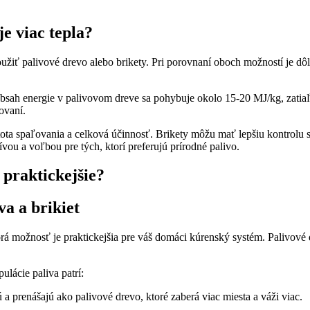
je viac tepla?
iť palivové drevo alebo brikety. ⁤Pri‍ porovnaní oboch možností⁤ je dôle
 obsah ⁢energie v palivovom dreve sa pohybuje okolo 15-20 MJ/kg, zatia
ľovaní.
tota spaľovania a celková ⁣účinnosť. Brikety môžu⁤ mať lepšiu kontrolu s
vou a voľbou ⁢pre tých, ktorí preferujú‍ prírodné palivo.
 praktickejšie?
 a‌ brikiet
rá⁣ možnosť je praktickejšia pre ​váš domáci kúrenský systém. ​Palivové
ulácie paliva patrí:
 prenášajú ako palivové drevo, ktoré ‌zaberá viac⁣ miesta a váži ​viac.