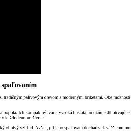
m spaľovaním
tradičným palivovým⁢ drevom a modernými briketami. ​Obe možnosti majú 
ia popola. Ich kompaktný tvar a ⁤vysoká hustota umožňuje dlhotrvajúce hor
e v‌ každodennom živote.
ický ‍ohnivý vzhľad. Avšak, pri jeho spaľovaní dochádza k väčšiemu množ