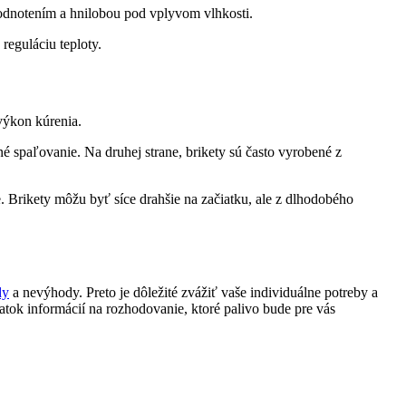
hodnotením‌ a hnilobou pod vplyvom vlhkosti.
 reguláciu teploty.
⁣výkon kúrenia.
é spaľovanie. Na ⁢druhej ‍strane, brikety ​sú často vyrobené z
 Brikety môžu⁤ byť síce ​drahšie na začiatku, ale⁤ z dlhodobého
dy
a nevýhody. Preto je ⁢dôležité zvážiť vaše ⁤individuálne potreby a
tatok informácií na rozhodovanie, ktoré palivo bude⁢ pre vás