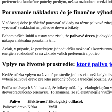
preferencie a konkrétne potreby predtým, ⁤než sa rozhodnete medzi ​b
Porovnanie nákladov: čo je finančne výhod
V súčasnej dobe ⁣je⁤ dôležité porovnať náklady ‌na rôzne palivové zdro
vyrovnať s nákladmi na palivové drevo a⁣ brikety.
Behom našich štúdií​ a testov sme zistili, ‌že
palivové drevo
je obvykle
nákupu a‌ aktuálna ponuka⁣ na trhu.
Avšak, v prípade,⁣ že potrebujete jednoduchšiu možnosť s ⁢konzisten
energie a⁢ rozhodnúť sa na základe vašich preferencií⁣ a ⁤potrieb.
Vplyv ⁣na životné prostredie:⁤
ktoré palivo j
Keďže ⁢otázka vplyvu na životné prostredie je dnes viac‌ než kedykoľvek
vyberá⁣ palivové drevo pre​ jeho prírodný pôvod a tradičné použitie. A
Podľa nedávnych štúdií sa zdá,‍ že brikety môžu⁣ byť ekologickejšou v
drevospracujúceho⁢ priemyslu. To znamená, že ​sú efektívnejšie využí
Palivo
Efektívnosť
Ekologický odtlačok
Palivové drevo
Nízka
Vyšší