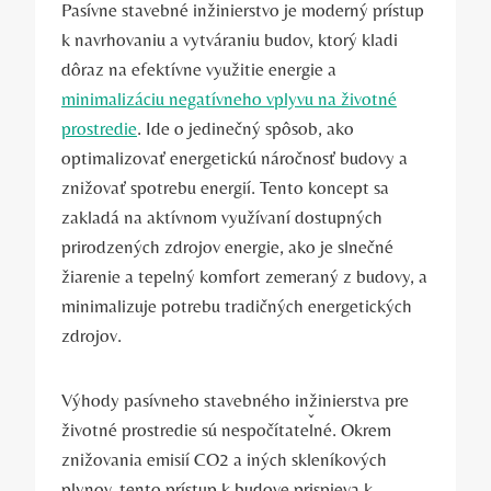
Pasívne stavebné inžinierstvo je moderný prístup
k navrhovaniu a vytváraniu budov, ktorý kladi
dôraz na efektívne využitie energie a
minimalizáciu negatívneho vplyvu na životné
prostredie
. Ide o jedinečný spôsob, ako
optimalizovať energetickú náročnosť budovy a
znižovať spotrebu energií. Tento koncept sa
zakladá na aktívnom využívaní dostupných
prirodzených zdrojov energie, ako je slnečné
žiarenie a tepelný komfort zemeraný z budovy, a
minimalizuje potrebu tradičných energetických
zdrojov.
Výhody pasívneho stavebného inžinierstva pre
životné prostredie sú nespočítateľné. Okrem
znižovania emisií CO2 a iných skleníkových
plynov, tento prístup k budove prispieva k