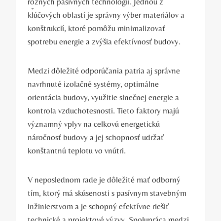
rôznych pasívnych technológií. Jednou z
kľúčových oblastí je správny výber materiálov a
konštrukcií, ktoré pomôžu minimalizovať
spotrebu energie a zvýšia efektívnosť budovy.
Medzi dôležité odporúčania patria aj správne
navrhnuté izolačné systémy, optimálne
orientácia budovy, využitie slnečnej energie a
kontrola vzduchotesnosti. Tieto faktory majú
významný vplyv na celkovú energetickú
náročnosť budovy a jej schopnosť udržať
konštantnú teplotu vo vnútri.
V neposlednom rade je dôležité mať odborný
tím, ktorý má skúsenosti s pasívnym stavebným
inžinierstvom a je schopný efektívne riešiť
technické a projektové výzvy. Spolupráca medzi