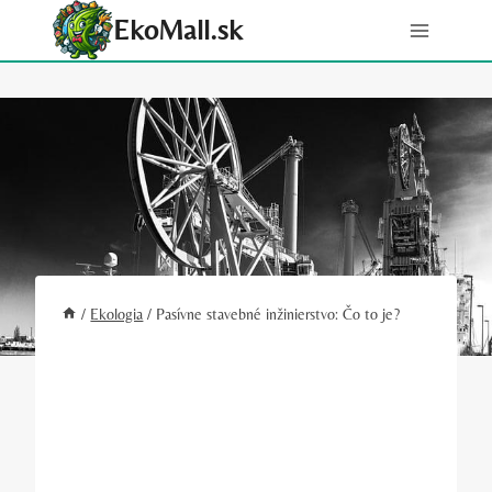
Skip
EkoMall.sk
to
content
/
Ekologia
/
Pasívne stavebné inžinierstvo: Čo to je?