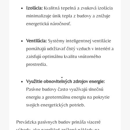
Izolácia:
Kvalitná tepelná a zvuková izolácia
minimalizuje únik tepla z budovy a znižuje
energetickú náročnosť.
Ventilácia:
Systémy inteligentnej ventilácie
pomáhajú udržiavať čistý vzduch v interiéri a
zaisťujú optimálnu kvalitu vnútorného
prostredia.
Využitie obnoviteľných zdrojov energie:
Pasívne budovy často využívajú slnečnú
energiu a geotermálnu energiu na pokrytie
svojich energetických potrieb.
Prevádzka pasívnych budov prináša viaceré
výhody, ako napríklad znížené náklady na