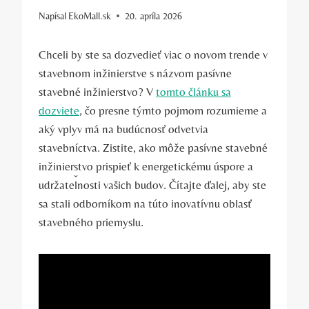
Napísal
EkoMall.sk
20. apríla 2026
Chceli by ste sa dozvedieť viac o novom trende v
stavebnom inžinierstve s názvom pasívne
stavebné inžinierstvo? V
tomto článku sa
dozviete
, čo presne týmto pojmom rozumieme a
aký vplyv má na budúcnosť odvetvia
stavebníctva. Zistite, ako môže pasívne stavebné
inžinierstvo prispieť k energetickému úspore a
udržateľnosti vašich budov. Čítajte ďalej, aby ste
sa stali odborníkom na túto inovatívnu oblasť
stavebného priemyslu.