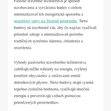
Pasívne stavebné inžinierstvo je spôsob
navrhovania a vytvárania budov s cieľom
minimalizovať ich energetickú spotrebu a
negatívny vplyv na životné prostredie
. Tieto
budovy sú navrhnuté tak, aby čo najviac využívali
prírodné zdroje a minimalizovali potrebu
tradičných systémov kúrenia, chladenia a
osvetlenia.
Výhody pasívneho stavebného inžinierstva
zahŕňajú nižšie náklady na energiu, zvýšený
komfort obyvateľov a znižovanie emisií
skleníkových plynov. Tieto budovy majú vysokú
tepelno-izolačnú hodnotu, využívajú slnečnú
energiu a prevetrávajú vzduch pomocou
prirodzených prostriedkov.