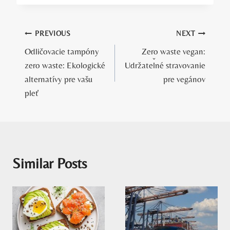
Navigácia
PREVIOUS
NEXT
Odličovacie tampóny
Zero waste vegan:
v
zero waste: Ekologické
Udržateľné stravovanie
článku
alternatívy pre vašu
pre vegánov
pleť
Similar Posts