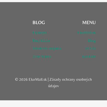
BLOG
MENU
Ekologia
EkoMall.sk
Recyklácia
Blog
Triedenie odpadu
O Nás
Zero Waste
Kontakt
© 2026 EkoMall.sk |
Zásady ochrany osobných
údajov