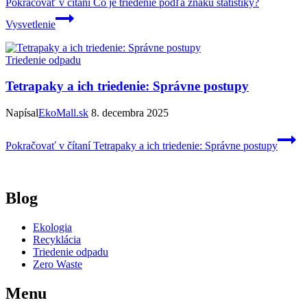
Pokračovať v čítaní
Čo je triedenie podľa znaku štatistiky?
Vysvetlenie
Triedenie odpadu
Tetrapaky a ich triedenie: Správne postupy
Napísal
EkoMall.sk
8. decembra 2025
Pokračovať v čítaní
Tetrapaky a ich triedenie: Správne postupy
Blog
Ekologia
Recyklácia
Triedenie odpadu
Zero Waste
Menu