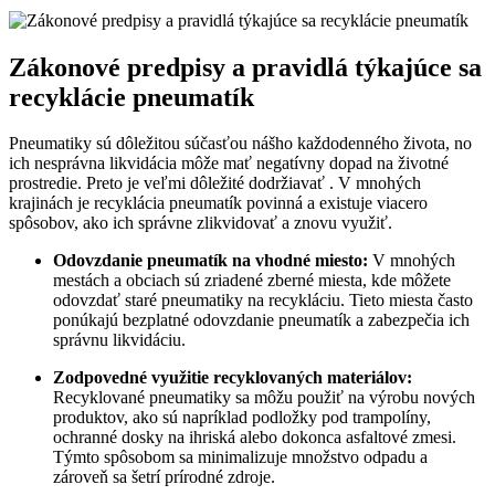
Zákonové predpisy a pravidlá týkajúce sa
recyklácie pneumatík
Pneumatiky sú dôležitou súčasťou nášho každodenného života, no
ich nesprávna likvidácia môže mať negatívny dopad na životné
prostredie. Preto je veľmi dôležité dodržiavať . V mnohých
krajinách je recyklácia pneumatík povinná a existuje viacero
spôsobov, ako ich správne zlikvidovať a znovu využiť.
Odovzdanie pneumatík na vhodné miesto:
V mnohých
mestách a obciach sú zriadené zberné miesta, kde môžete
odovzdať staré pneumatiky na recykláciu. Tieto miesta často
ponúkajú bezplatné odovzdanie pneumatík a zabezpečia ich
správnu likvidáciu.
Zodpovedné využitie recyklovaných materiálov:
Recyklované pneumatiky sa môžu použiť na výrobu nových
produktov, ako sú napríklad podložky pod trampolíny,
ochranné dosky na ihriská alebo dokonca asfaltové zmesi.
Týmto spôsobom sa minimalizuje množstvo odpadu a
zároveň sa šetrí prírodné zdroje.