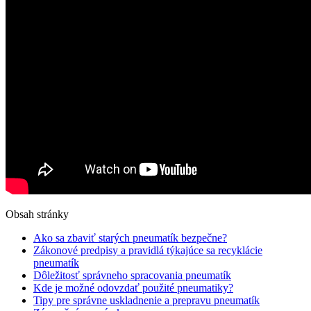
Obsah stránky
Ako sa zbaviť starých pneumatík bezpečne?
Zákonové predpisy a pravidlá týkajúce sa recyklácie
pneumatík
Dôležitosť správneho spracovania pneumatík
Kde je možné odovzdať použité pneumatiky?
Tipy pre správne uskladnenie a prepravu pneumatík