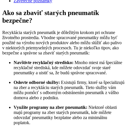
Záverečné poznámky
Ako sa zbaviť starých pneumatík
bezpečne?
Recyklácia starých pneumatík je dôležitým krokom pri ochrane
životného prostredia. Vhodne spracované pneumatiky môžu byť
použité na výrobu nových produktov alebo môžu slúžiť ako palivo
v niektorých priemyselných procesoch. Tu je niekoľko tipov, ako
bezpečne a správne sa zbaviť starých pneumatík:
Navštívte recyklačný stredisko:
Mnoho miest má špeciálne
recyklačné strediská, kde môžete odovzdať svoje staré
pneumatiky a uistiť sa, že budú správne spracované.
Oslovte odborné služby:
Existujú firmy, ktoré sa špecializujú
na zber a recykláciu starých pneumatík. Tieto služby vám
môžu pomôcť s odborným odstránením pneumatík z vášho
domova alebo z podniku.
Využite programy na zber pneumatík:
Niektoré oblasti
majú programy na zber starých pneumatík, kde môžete
odovzdať pneumatiky bezplatne alebo za minimálnu
poplatok.