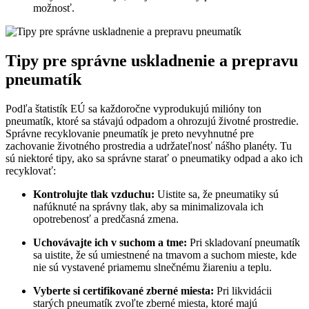
možnosť.
Tipy pre správne uskladnenie a prepravu
pneumatík
Podľa štatistík EÚ sa každoročne vyprodukujú milióny ton
pneumatík, ktoré sa stávajú odpadom a ohrozujú životné prostredie.
Správne recyklovanie pneumatík je preto nevyhnutné pre
zachovanie životného prostredia a udržateľnosť nášho planéty. Tu
sú niektoré tipy, ako sa správne starať o pneumatiky odpad a ako ich
recyklovať:
Kontrolujte tlak vzduchu:
Uistite sa, že pneumatiky sú
nafúknuté na správny tlak, aby sa minimalizovala ich
opotrebenosť a predčasná zmena.
Uchovávajte ich v suchom a tme:
Pri skladovaní pneumatík
sa uistite, že sú umiestnené na tmavom a suchom mieste, kde
nie sú vystavené priamemu slnečnému žiareniu a teplu.
Vyberte si certifikované zberné miesta:
Pri likvidácii
starých pneumatík zvoľte zberné miesta, ktoré majú