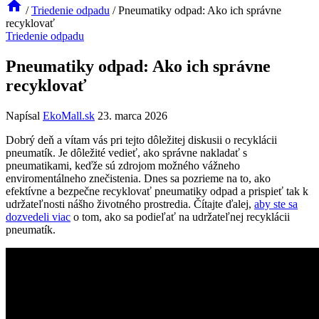
/
Triedenie odpadu
/
Pneumatiky odpad: Ako ich správne
recyklovať
Triedenie odpadu
Pneumatiky odpad: Ako ich správne
recyklovať
Napísal
EkoMall.sk
23. marca 2026
Dobrý deň a vítam vás pri tejto dôležitej diskusii o recyklácii
pneumatík. Je dôležité vedieť, ako správne nakladať s
pneumatikami, keďže sú zdrojom možného vážneho
enviromentálneho znečistenia. Dnes sa pozrieme na to, ako
efektívne a bezpečne recyklovať pneumatiky odpad a prispieť tak k
udržateľnosti nášho životného prostredia. Čítajte ďalej,
aby ste sa
dozvedeli viac
o tom, ako sa podieľať na udržateľnej recyklácii
pneumatík.