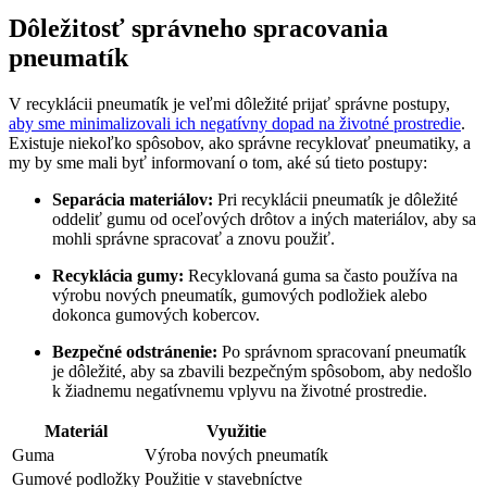
Dôležitosť správneho spracovania
pneumatík
V recyklácii pneumatík je veľmi dôležité prijať správne postupy,
aby sme minimalizovali ich negatívny dopad na životné prostredie
.
Existuje niekoľko spôsobov, ako správne recyklovať pneumatiky, a
my by sme mali byť informovaní o tom, aké sú tieto postupy:
Separácia materiálov:
Pri recyklácii pneumatík je dôležité
oddeliť gumu od oceľových drôtov a iných materiálov, aby sa
mohli správne spracovať a znovu použiť.
Recyklácia gumy:
Recyklovaná guma sa často používa na
výrobu nových pneumatík, gumových podložiek alebo
dokonca gumových kobercov.
Bezpečné odstránenie:
Po správnom spracovaní pneumatík
je dôležité, aby sa zbavili bezpečným spôsobom, aby nedošlo
k žiadnemu negatívnemu vplyvu na životné prostredie.
Materiál
Využitie
Guma
Výroba nových pneumatík
Gumové podložky
Použitie v stavebníctve