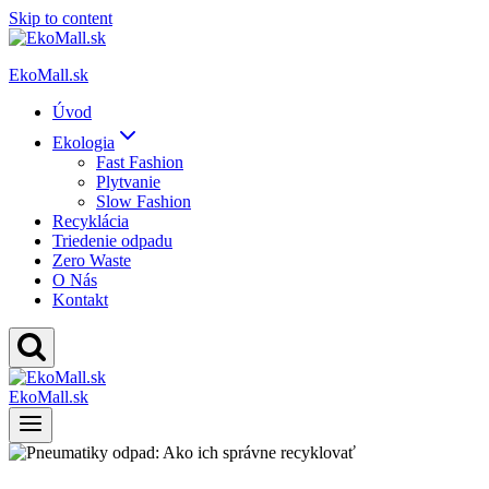
Skip to content
EkoMall.sk
Úvod
Ekologia
Fast Fashion
Plytvanie
Slow Fashion
Recyklácia
Triedenie odpadu
Zero Waste
O Nás
Kontakt
EkoMall.sk