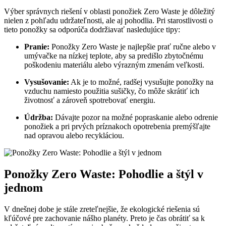
Výber správnych riešení v oblasti ponožiek Zero Waste je dôležitý
nielen z pohľadu udržateľnosti, ale aj pohodlia. Pri starostlivosti o
tieto ponožky sa odporúča dodržiavať nasledujúce tipy:
Pranie:
Ponožky Zero Waste je najlepšie prať ručne alebo v
umývačke na nízkej teplote, aby sa predišlo zbytočnému
poškodeniu materiálu alebo výrazným zmenám veľkosti.
Vysušovanie:
Ak je to možné, radšej vysušujte ponožky na
vzduchu namiesto použitia sušičky, čo môže skrátiť ich
životnosť a zároveň spotrebovať energiu.
Údržba:
Dávajte pozor na možné popraskanie alebo odrenie
ponožiek a pri prvých príznakoch opotrebenia premýšľajte
nad opravou alebo recykláciou.
Ponožky Zero Waste: Pohodlie a štýl v
jednom
V dnešnej dobe je stále zreteľnejšie, že ekologické riešenia sú
kľúčové pre zachovanie nášho planéty. Preto je čas obrátiť sa k