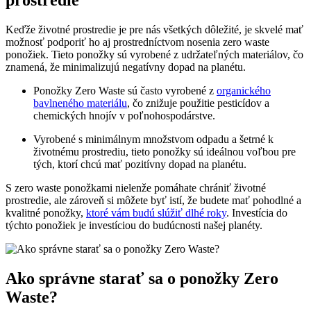
prostredie
Keďže životné prostredie je pre nás všetkých dôležité, je skvelé mať
možnosť podporiť ho aj prostredníctvom nosenia zero waste
ponožiek. Tieto ponožky sú vyrobené z udržateľných materiálov, čo
znamená, že minimalizujú negatívny dopad na planétu.
Ponožky Zero Waste sú často vyrobené z
organického
bavlneného materiálu
, čo znižuje použitie pesticídov a
chemických hnojív v poľnohospodárstve.
Vyrobené s minimálnym množstvom odpadu a šetrné k
životnému prostrediu, tieto ponožky sú ideálnou voľbou pre
tých, ktorí chcú mať pozitívny dopad na planétu.
S zero waste ponožkami nielenže pomáhate chrániť životné
prostredie, ale zároveň si môžete byť istí, že budete mať pohodlné a
kvalitné ponožky,
ktoré vám budú slúžiť dlhé roky
. Investícia do
týchto ponožiek je investíciou do budúcnosti našej planéty.
Ako správne starať sa o ponožky Zero
Waste?