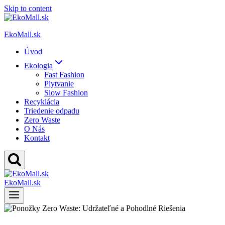
Skip to content
EkoMall.sk
Úvod
Ekologia
Fast Fashion
Plytvanie
Slow Fashion
Recyklácia
Triedenie odpadu
Zero Waste
O Nás
Kontakt
EkoMall.sk