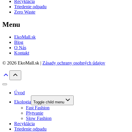
Recyklácia
Triedenie odpadu
Zero Waste
Menu
EkoMall.sk
Blog
O Nás
Kontakt
© 2026 EkoMall.sk |
Zásady ochrany osobných údajov
Úvod
Ekologia
Toggle child menu
Fast Fashion
Plytvanie
Slow Fashion
Recyklácia
Triedenie odpadu