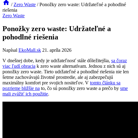
/
Zero Waste
/
Ponožky zero waste: Udržateľné a pohodlné
riešenia
Zero Waste
Ponožky zero waste: Udržateľné a
pohodlné riešenia
Napísal
EkoMall.sk
21. apríla 2026
V dnešnej dobe, kedy je udržateľnosť stále dôležitejšia,
sa čoraz
viac ľudí obracia
k zero waste alternatívam. Jednou z nich sú aj
ponožky zero waste. Tieto udržateľné a pohodlné riešenia nie len
šetrne zachovávajú životné prostredie, ale aj zabezpečujú
maximálny komfort pre svojich nositeľov. V
tomto článku sa
pozrieme bližšie na
to, čo sú ponožky zero waste a prečo by
sme
mali zvážiť ich použitie
.