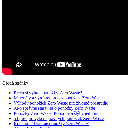
Obsah stránky
Prečo si vybrať ponožky Zero Waste?
Materiály a výrobný proces ponožiek Zero Waste
Výhody ponožiek Zero Waste pre životné prostredie
Ako správne starať sa o ponožky Zero Waste?
Ponožky Zero Waste: Pohodlie a štýl v jednom
5 tipov pre výber správnych ponožiek Zero Waste
Kde kúpiť kvalitné ponožky Zero Waste?