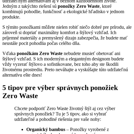
udržateľným alternatívam aj v bežnom každodennom živote.
Jedným z takýchto riešení sú
ponožky Zero Waste
, ktoré
kombinujú pohodlie, funkčnosť a ekologické hľadisko v jednom
produkte.
S týmito ponožkami môžete nielen robiť niečo dobré pre prírodu, ale
zároveň si dopriať maximálny komfort a štýlový vzhľad. Ich
príjemné materiály a premyslený dizajn zabezpečia, že budete mať
neustále pocit pohodlia počas celého dňa.
Vďaka
ponožkám Zero Waste
nebudete musieť obetovať ani
štýlový vzhľad. S ich moderným a elegantným designom budete
vždy vyzerať štýlovo a sofistikovane, bez toho aby ste škodili
životnému prostrediu. Preto neváhajte a vyskúšajte túto udržateľnú
alternatívu ešte dnes!
5 tipov pre výber správnych ponožiek
Zero Waste
Chcete podporiť Zero Waste životný štýl aj cez výber
správnych ponožiek? Tu je 5 tipov, ako si vybrať
udržateľné a pohodlné riešenia pre vaše nohy:
Organický bambus
– Ponožky vyrobené z