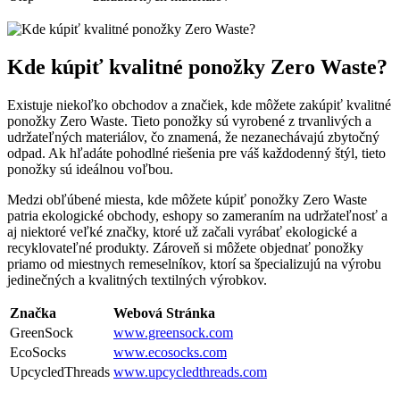
Kde kúpiť kvalitné ponožky Zero Waste?
Existuje niekoľko obchodov a značiek, kde môžete zakúpiť kvalitné
ponožky Zero Waste. Tieto ponožky sú vyrobené z trvanlivých a
udržateľných materiálov, čo znamená, že nezanechávajú zbytočný
odpad. Ak hľadáte pohodlné riešenia pre váš každodenný štýl, tieto
ponožky sú ideálnou voľbou.
Medzi obľúbené miesta, kde môžete kúpiť ponožky Zero Waste
patria ekologické obchody, eshopy so zameraním na udržateľnosť a
aj niektoré veľké značky, ktoré už začali vyrábať ekologické a
recyklovateľné produkty. Zároveň si môžete objednať ponožky
priamo od miestnych remeselníkov, ktorí sa špecializujú na výrobu
jedinečných a kvalitných textilných výrobkov.
Značka
Webová Stránka
GreenSock
www.greensock.com
EcoSocks
www.ecosocks.com
UpcycledThreads
www.upcycledthreads.com