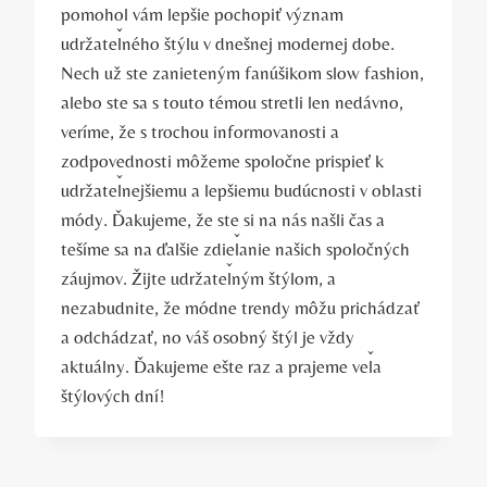
pomohol vám lepšie pochopiť význam
udržateľného štýlu v dnešnej modernej dobe.
Nech už ste zanieteným fanúšikom slow fashion,
alebo ste sa s touto témou stretli len nedávno,
veríme, že s trochou informovanosti a
zodpovednosti môžeme spoločne prispieť k
udržateľnejšiemu a lepšiemu budúcnosti v oblasti
módy. Ďakujeme, že ste si na nás našli čas a
tešíme sa na ďalšie zdieľanie našich spoločných
záujmov. Žijte udržateľným štýlom, a
nezabudnite, že módne trendy môžu prichádzať
a odchádzať, no váš osobný štýl je vždy
aktuálny. Ďakujeme ešte raz a prajeme veľa
štýlových dní!