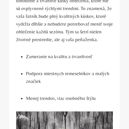
dlhodobé a trvanlivé kúsky oblečenia, ktoré nie
sú ovplyvnené rýchlymi trendmi. To znamená, že
vaša šatník bude plný kvalitných kúskov, ktoré
vydržia dlhšie a nebudete potrebovať meniť svoje
oblečenie každú sezónu. Tým sa šetrí nielen
životné prostredie, ale aj vaša peňaženka.
Zameranie na kvalitu a trvanlivosť
Podpora miestnych remeselníkov a malých
značiek
Menej trendov, viac osobného štýlu