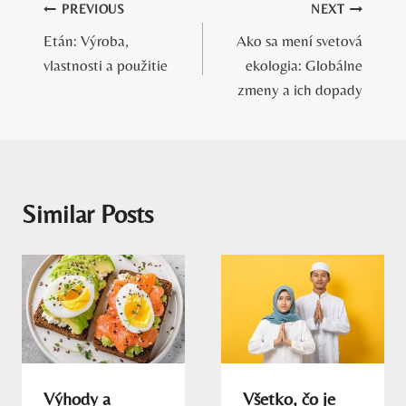
Navigácia
PREVIOUS
NEXT
Etán: Výroba,
Ako sa mení svetová
v
vlastnosti a použitie
ekologia: Globálne
článku
zmeny a ich dopady
Similar Posts
Výhody a
Všetko, čo je