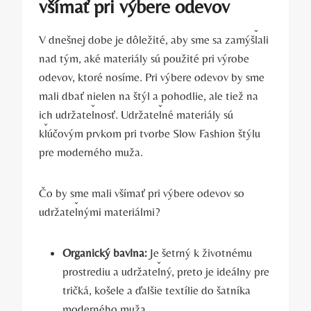
všímať pri výbere odevov
V dnešnej dobe je dôležité, aby sme sa zamýšľali
nad tým, aké materiály sú použité pri výrobe
odevov, ktoré nosíme. Pri výbere odevov by sme
mali dbať nielen na štýl a pohodlie, ale tiež na
ich udržateľnosť. Udržateľné materiály sú
kľúčovým prvkom pri tvorbe Slow Fashion štýlu
pre moderného muža.
Čo by sme mali všímať pri výbere odevov so
udržateľnými materiálmi?
Organický bavlna:
Je šetrný k životnému
prostrediu a udržateľný, preto je ideálny pre
tričká, košele a ďalšie textílie do šatníka
moderného muža.