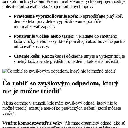
sa okolo nich vytvárajú. Pre minimalizovanie týchto neprijemností je
dôležité dodržiavať niekoľko jednoduchých tipov:
Pravidelné vyprázdňovanie koša:
Neprepúšťajte plný koš,
denné alebo pravidelné vyprázdňovanie pomôže
minimalizovať zápach.
Používanie vložiek alebo tašiek:
Vkladajte do smetného
koša vložky alebo tašky, ktoré pomáhajú absorbovať zápach a
udržiavať koš čistý.
Čistenie koša:
Raz za čas si dôkladne umyte a vydezinfikujte
smetný koš, aby ste predišli hromadeniu baktérií a nečistôt.
Čo robiť so zvyškovým odpadom, ktorý
nie je možné triediť
Ak sa ocitnete v situácii, kde máte zvyškový odpad, ktorý nie je
možné triediť, existuje niekoľko praktických riešení, ktoré môžete
využiť.
Využite kompostovateľné vaky:
Ak máte organický odpad, ako sú