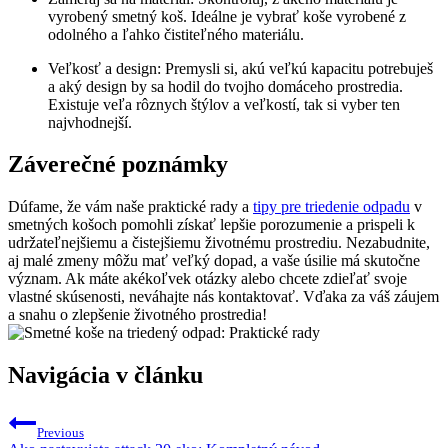
vyrobený smetný koš. Ideálne je vybrať koše vyrobené z
odolného a ľahko čistiteľného materiálu.
Veľkosť a design: Premysli si, akú veľkú kapacitu potrebuješ
a aký design by sa hodil do tvojho domáceho prostredia.
Existuje veľa rôznych štýlov a veľkostí, tak si vyber ten
najvhodnejší.
Záverečné poznámky
Dúfame, že vám naše praktické rady a
tipy pre triedenie odpadu
v
smetných košoch pomohli získať lepšie porozumenie a prispeli k
udržateľnejšiemu a čistejšiemu životnému prostrediu. Nezabudnite,
aj malé zmeny môžu mať veľký dopad, a vaše úsilie má skutočne
význam. Ak máte akékoľvek otázky alebo chcete zdieľať svoje
vlastné skúsenosti, neváhajte nás kontaktovať. Vďaka za váš záujem
a snahu o zlepšenie životného prostredia!
Navigácia v článku
Previous