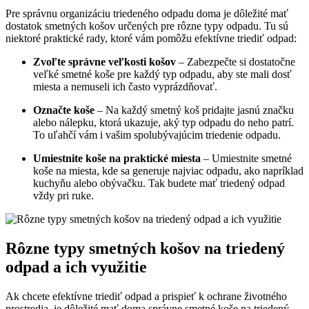
Pre správnu organizáciu triedeného odpadu doma je dôležité mať
dostatok smetných košov určených pre rôzne typy odpadu. Tu sú
niektoré praktické rady, ktoré vám pomôžu efektívne triediť odpad:
Zvoľte správne veľkosti košov
– Zabezpečte si dostatočne
veľké smetné koše pre každý typ odpadu, aby ste mali dosť
miesta a nemuseli ich často vyprázdňovať.
Označte koše
– Na každý smetný koš pridajte jasnú značku
alebo nálepku, ktorá ukazuje, aký typ odpadu do neho patrí.
To uľahčí vám i vašim spolubývajúcim triedenie odpadu.
Umiestnite koše na praktické miesta
– Umiestnite smetné
koše na miesta, kde sa generuje najviac odpadu, ako napríklad
kuchyňu alebo obývačku. Tak budete mať triedený odpad
vždy pri ruke.
Rôzne typy smetných košov na triedený
odpad a ich využitie
Ak chcete efektívne triediť odpad a prispieť k ochrane životného
prostredia, je dôležité mať doma správne smetné koše na triedený