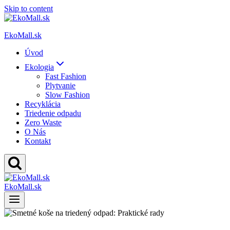
Skip to content
EkoMall.sk
Úvod
Ekologia
Fast Fashion
Plytvanie
Slow Fashion
Recyklácia
Triedenie odpadu
Zero Waste
O Nás
Kontakt
EkoMall.sk