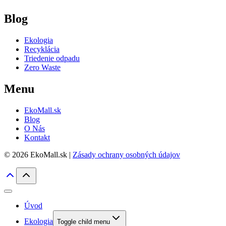
Blog
Ekologia
Recyklácia
Triedenie odpadu
Zero Waste
Menu
EkoMall.sk
Blog
O Nás
Kontakt
© 2026 EkoMall.sk |
Zásady ochrany osobných údajov
Úvod
Ekologia
Toggle child menu