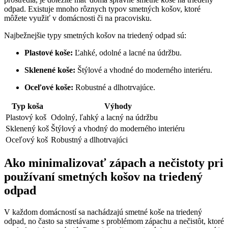
odpad. Existuje mnoho rôznych typov smetných košov, ktoré
môžete využiť v domácnosti či na pracovisku.
Najbežnejšie typy smetných košov na triedený odpad sú:
Plastové koše:
Ľahké, odolné a lacné na údržbu.
Sklenené koše:
Štýlové a vhodné do moderného interiéru.
Oceľové koše:
Robustné a dlhotrvajúce.
Typ koša
Výhody
Plastový koš
Odolný, ľahký a lacný na údržbu
Sklenený koš
Štýlový a vhodný do moderného interiéru
Oceľový koš
Robustný a dlhotrvajúci
Ako minimalizovať zápach a nečistoty pri
používaní smetných košov na triedený
odpad
V každom domácností sa nachádzajú smetné koše na triedený
odpad, no často sa stretávame s problémom zápachu a nečistôt, ktoré