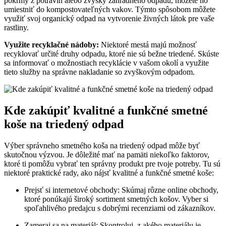
pokrmy z potravín alebo zvyšky záhradného odpadu, môžete ho
umiestniť do kompostovateľných vakov. Týmto spôsobom môžete
využiť svoj organický odpad na vytvorenie živných látok pre vaše
rastliny.
Využite recyklačné nádoby:
Niektoré mestá majú možnosť
recyklovať určité druhy odpadu, ktoré nie sú bežne triedené. Skúste
sa informovať o možnostiach recyklácie v vašom okolí a využite
tieto služby na správne nakladanie so zvyškovým odpadom.
Kde zakúpiť kvalitné a funkčné smetné
koše na triedený odpad
Výber správneho smetného koša na triedený odpad môže byť
skutočnou výzvou. Je dôležité mať na pamäti niekoľko faktorov,
ktoré ti pomôžu vybrať ten správny produkt pre tvoje potreby. Tu sú
niektoré praktické rady, ako nájsť kvalitné a funkčné smetné koše:
Prejsť si internetové obchody: Skúmaj rôzne online obchody,
ktoré ponúkajú široký sortiment smetných košov. Vyber si
spoľahlivého predajcu s dobrými recenziami od zákazníkov.
Zameraj sa na materiál: Skontroluj, z akého materiálu je