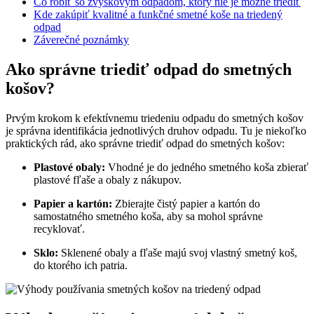
Čo robiť so zvyškovým odpadom, ktorý nie je možné triediť
Kde zakúpiť kvalitné a funkčné smetné koše na triedený
odpad
Záverečné poznámky
Ako správne triediť odpad do smetných
košov?
Prvým krokom k efektívnemu triedeniu odpadu do smetných košov
je správna identifikácia jednotlivých druhov odpadu. Tu je niekoľko
praktických rád, ako správne triediť odpad do smetných košov:
Plastové obaly:
Vhodné je do jedného smetného koša zbierať
plastové fľaše a obaly z nákupov.
Papier a kartón:
Zbierajte čistý papier a kartón do
samostatného smetného koša, aby sa mohol správne
recyklovať.
Sklo:
Sklenené obaly a fľaše majú svoj vlastný smetný koš,
do ktorého ich patria.