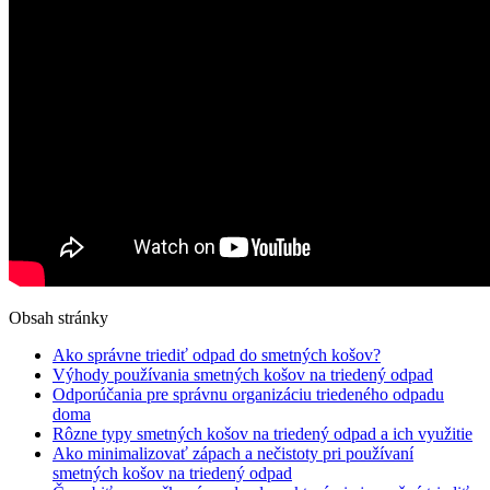
Obsah stránky
Ako správne triediť odpad do smetných košov?
Výhody používania smetných košov na triedený odpad
Odporúčania pre správnu organizáciu triedeného odpadu
doma
Rôzne typy smetných košov na triedený odpad a ich využitie
Ako minimalizovať zápach a nečistoty pri používaní
smetných košov na triedený odpad