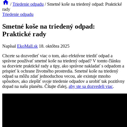
/
Triedenie odpadu
/
Smetné koše na triedený odpad: Praktické
rady
Triedenie odpadu
Smetné koše na triedený odpad:
Praktické rady
Napísal
EkoMall.sk
18. októbra 2025
Chcete sa dozvedieť viac o tom, ako efektívne triediť odpad a
správne používať smetné koše na triedený odpad? V tomto článku
sa dozviete praktické rady a tipy, ako správne nakladať s odpadom a
prispieť k ochrane životného prostredia. Smetné koše na triedený
odpad sa môžu zdať jednoduchou vecou, ale existuje mnoho
spôsobov, ako zlepšiť svoje triedenie odpadov a urobiť tak pozitívny
dopad na našu planétu. Čítajte ďalej,
aby ste sa dozvedeli viac
.