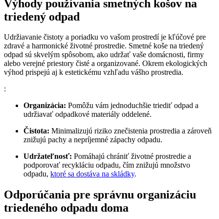
Výhody používania smetných košov na
triedený odpad
Udržiavanie čistoty a poriadku vo vašom prostredí je kľúčové pre
zdravé a harmonické životné prostredie. Smetné koše na triedený
odpad sú skvelým spôsobom, ako udržať vaše domácnosti, firmy
alebo verejné priestory čisté a organizované. Okrem ekologických
výhod prispejú aj k estetickému vzhľadu vášho prostredia.
:
Organizácia:
Pomôžu vám jednoduchšie triediť odpad a
udržiavať odpadkové materiály oddelené.
Čistota:
Minimalizujú riziko znečistenia prostredia a zároveň
znižujú pachy a nepríjemné zápachy odpadu.
Udržateľnosť:
Pomáhajú chrániť životné prostredie a
podporovať recykláciu odpadu, čím znižujú množstvo
odpadu,
ktoré sa dostáva na skládky
.
Odporúčania pre správnu organizáciu
triedeného odpadu doma