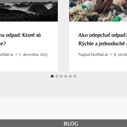
na odpad: Ktoré sú
Ako odopchať odpad
ie?
Rýchle a jednoduché
oMall.sk
7. decembra 2025
Napísal
EkoMall.sk
9. októ
BLOG