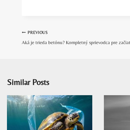
Navigácia
PREVIOUS
Aká je trieda betónu? Kompletný sprievodca pre začia
v
článku
Similar Posts