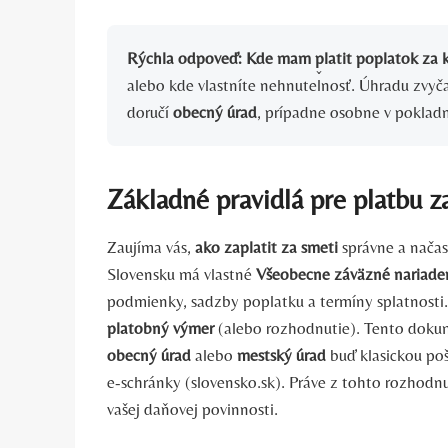
Rýchla odpoveď:
Kde mam platit poplatok za
alebo kde vlastníte nehnuteľnosť. Úhradu zvy
doručí
obecný úrad
, prípadne osobne v poklad
Základné pravidlá pre platbu 
Zaujíma vás,
ako zaplatit za smeti
správne a nača
Slovensku má vlastné
Všeobecne záväzné nariade
podmienky, sadzby poplatku a termíny splatnosti
platobný výmer
(alebo rozhodnutie). Tento doku
obecný úrad
alebo
mestský úrad
buď klasickou poš
e-schránky (slovensko.sk). Práve z tohto rozhodnu
vašej daňovej povinnosti.