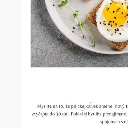
Myslite na to, že pri akejkoľvek zmene (nový
t
zvyčajne do 30 dní. Pokiaľ si byt iba prenajímat
spojených s n