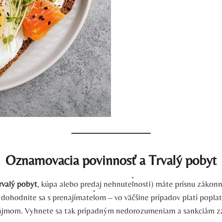
Oznamovacia povinnosť a Trvalý pobyt
rvalý pobyt
, kúpa alebo predaj nehnuteľnosti) máte prísnu zákonn
e, dohodnite sa s prenajímateľom – vo väčšine prípadov platí popla
ájmom. Vyhnete sa tak prípadným nedorozumeniam a sankciám z