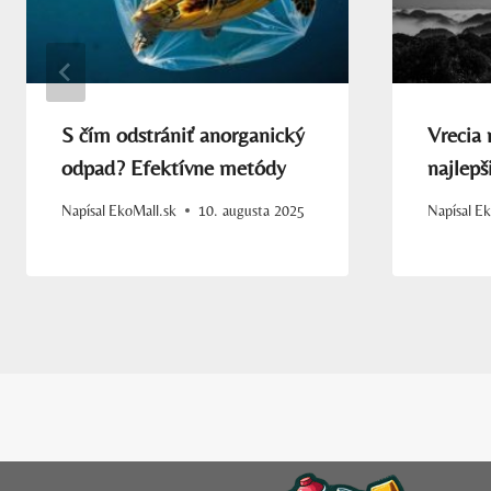
S čím odstrániť anorganický
Vrecia 
odpad? Efektívne metódy
najlepš
Napísal
EkoMall.sk
10. augusta 2025
Napísal
Ek