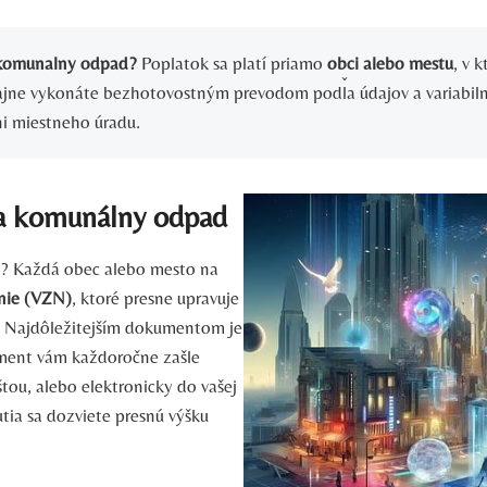
 komunalny odpad?
Poplatok sa platí priamo
obci alebo mestu
, v 
čajne vykonáte bezhotovostným prevodom podľa údajov a variabi
ni miestneho úradu.
za komunálny odpad
s? Každá obec alebo mesto na
nie (VZN)
, ktoré presne upravuje
. Najdôležitejším dokumentom je
ment vám každoročne zašle
tou, alebo elektronicky do vašej
tia sa dozviete presnú výšku