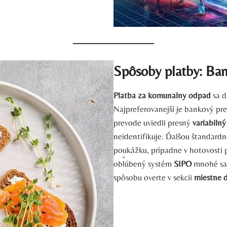
Spôsoby platby: Ban
Platba za komunalny odpad
sa d
Najpreferovanejší je bankový prev
prevode uviedli presný
variabiln
neidentifikuje. Ďalšou štandard
poukážku, prípadne v hotovosti 
obľúbený systém
SIPO
mnohé sam
spôsobu overte v sekcii
miestne 