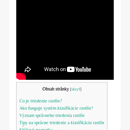
Obsah stránky
[
skryť
]
Co je triedenie rastlín?
Ako funguje systém klasifikácie rastlín?
Význam správneho triedenia rastlín
Tipy na správne triedenie a klasifikáciu rastlín
Kľúčové poznatky