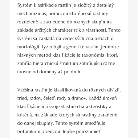
Systém klasifikácie rastlín je zložitý a detailný
mechanizmus, pomocou ktorého sú rastliny
rozdelené a zatriedené do rôznych skupín na
základe určitých charakteristík a vlastností. Tento
systém sa zakladá na vedeckých znalostiach o
morfológii, fyziológii a genetike rastlín. Jednou z
hlavných metód klasifikácie je taxonómia, ktorá
zahŕňa hierarchickú štruktúru zahrňujúcu rôzne
úrovne od domény až po druh.
Väčšina rastlín je klasifikovaná do rôznych divízií,
tried, radov, čeleď, rody a druhov. Každá úroveň
klasifikácie má svoje vlastné charakteristiky a
kritériá, na základe ktorých sú rastliny zaradené
do danej skupiny. Tento systém umožňuje
botanikom a vedcom lepšie porozumieť