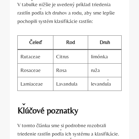
V tabuľke nižšie je uvedený príklad triedenia
rastlín podľa ich druhov a rodu, aby sme lepšie
pochopili systém klasifikácie rastlín:
Čeleď
Rod
Druh
Rutaceae
Citrus
limónka
Rosaceae
Rosa
ruža
Lamiaceae
Lavandula
levanduľa
Kľúčové poznatky
V tomto článku sme si podrobne rozobrali
triedenie rastlín podľa ich systému a klasifikácie.