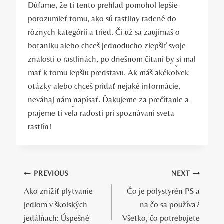
Dúfame, že ti tento prehľad pomohol lepšie
porozumieť tomu, ako sú rastliny radené do
rôznych kategórií a tried. Či už sa zaujímaš o
botaniku alebo chceš jednoducho zlepšiť svoje
znalosti o rastlinách, po dnešnom čítaní by si mal
mať k tomu lepšiu predstavu. Ak máš akékoľvek
otázky alebo chceš pridať nejaké informácie,
neváhaj nám napísať. Ďakujeme za prečítanie a
prajeme ti veľa radosti pri spoznávaní sveta
rastlín!
Navigácia
PREVIOUS
NEXT
Ako znížiť plytvanie
Čo je polystyrén PS a
v
jedlom v školských
na čo sa používa?
článku
jedálňach: Úspešné
Všetko, čo potrebujete