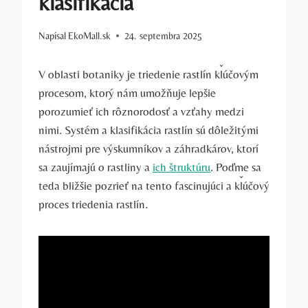
klasifikácia
Napísal
EkoMall.sk
24. septembra 2025
V oblasti botaniky je triedenie rastlín kľúčovým
procesom, ktorý nám umožňuje lepšie
porozumieť ich rôznorodosť a vzťahy medzi
nimi. Systém a klasifikácia rastlín sú dôležitými
nástrojmi pre výskumníkov a záhradkárov, ktorí
sa zaujímajú o rastliny a
ich štruktúru
. Poďme sa
teda bližšie pozrieť na tento fascinujúci a kľúčový
proces triedenia rastlín.