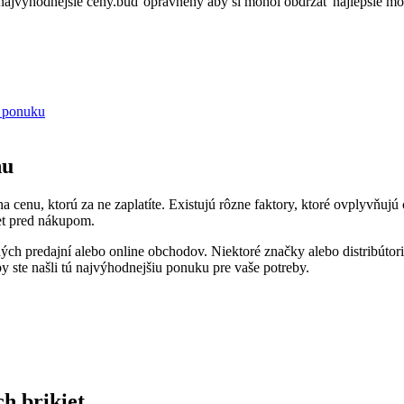
za ⁤najvýhodnejšie ceny.buď oprávnený ⁢aby si mohol obdržať najlepšie m
u ponuku
nu
nu, ktorú za ne zaplatíte. Existujú ‌rôzne faktory, ktoré ovplyvňujú cen
et ⁣pred nákupom.
ných predajní alebo online ⁣obchodov. Niektoré značky alebo distribútor
y ste našli tú najvýhodnejšiu ponuku pre vaše‍ potreby.
ch brikiet