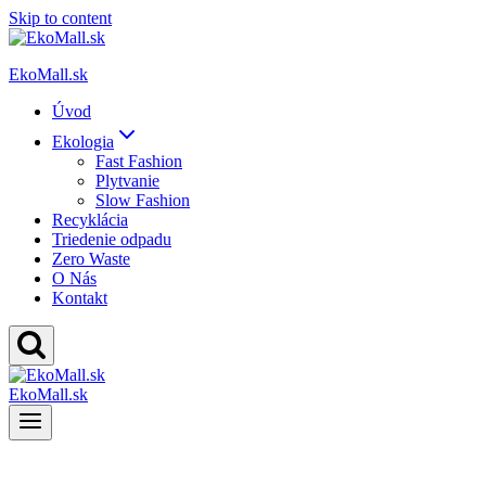
Skip to content
EkoMall.sk
Úvod
Ekologia
Fast Fashion
Plytvanie
Slow Fashion
Recyklácia
Triedenie odpadu
Zero Waste
O Nás
Kontakt
EkoMall.sk