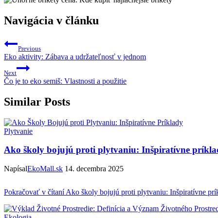
Navigácia v článku
Previous
Eko aktivity: Zábava a udržateľnosť v jednom
Next
Čo je to eko semiš: Vlastnosti a použitie
Similar Posts
Plytvanie
Ako školy bojujú proti plytvaniu: Inšpiratívne príkl
Napísal
EkoMall.sk
14. decembra 2025
Pokračovať v čítaní
Ako školy bojujú proti plytvaniu: Inšpiratívne prí
Ekologia