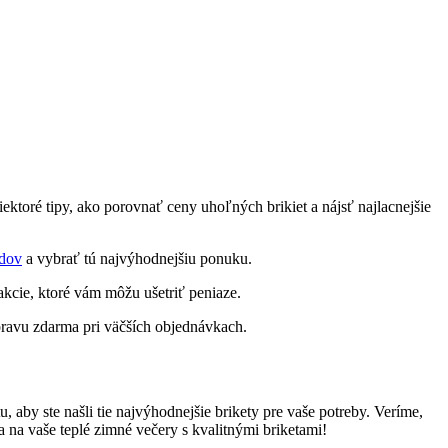
iektoré​ tipy, ako porovnať ⁣ceny⁢ uhoľných brikiet ​a nájsť najlacnejšie
dov
a vybrať tú najvýhodnejšiu ponuku.
kcie,⁢ ktoré vám môžu ušetriť peniaze.
ravu⁣ zdarma pri väčších‌ objednávkach.
, aby ste našli tie najvýhodnejšie brikety pre vaše potreby. Veríme,
‍sa na vaše teplé zimné večery s kvalitnými briketami!