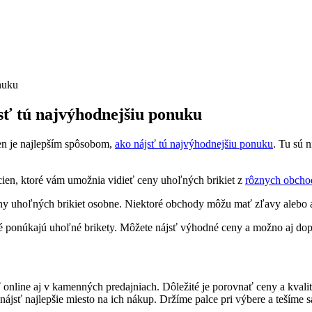
jsť ‍tú najvýhodnejšiu ponuku
ien je najlepším spôsobom,
ako nájsť tú najvýhodnejšiu ponuku
. Tu sú n
ien, ktoré vám umožnia vidieť ceny uhoľných ​brikiet z ⁢
rôznych obcho
y uhoľných⁣ brikiet ​osobne. Niektoré⁤ obchody môžu mať zľavy​ alebo a
 ponúkajú uhoľné brikety. Môžete ​nájsť výhodné ceny a ‍možno​ aj dop
online aj v kamenných‍ predajniach. Dôležité je porovnať ceny a kvalitu
ájsť najlepšie miesto‌ na ich nákup. Držíme palce pri výbere ⁤a‍ tešíme 