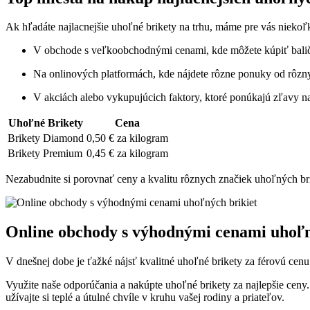
Ak hľadáte najlacnejšie ⁤uhoľné brikety ‌na trhu, máme pre vás niekoľk
V obchode ⁤s veľkoobchodnými cenami, kde môžete kúpiť balič
Na onlinových platformách, ‍kde⁣ nájdete rôzne ponuky ‌od rôz
V akciách alebo vykupujúcich faktory, ‍ktoré⁢ ponúkajú‌ zľavy na
Uhoľné Brikety
Cena
Brikety⁢ Diamond
0,50 € za kilogram
Brikety Premium
0,45 € za kilogram
Nezabudnite si porovnať ceny a kvalitu rôznych značiek uhoľných ⁣brik
Online⁢ obchody s⁣ výhodnými cenami uhoľn
V dnešnej dobe je ťažké ⁤nájsť kvalitné uhoľné brikety za férovú​ cen
Využite naše odporúčania a nakúpte uhoľné‍ brikety za najlepšie ​ceny.
užívajte si teplé a⁤ útulné chvíle v kruhu vašej rodiny ⁢a priateľov.