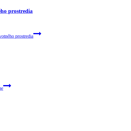
ého prostredia
votného prostredia
ne