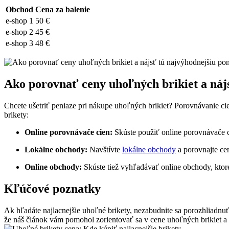
Obchod
Cena ⁤za balenie
e-shop​ 1
50 €
e-shop 2
45 €
e-shop 3
48 €
Ako ‌porovnať ceny uhoľných ‍brikiet a⁢ ná
Chcete ušetriť​ peniaze pri nákupe uhoľných brikiet? Porovnávanie c
brikety:
Online porovnávače cien:
⁣Skúste použiť online porovnávače ​c
Lokálne obchody:
Navštívte
lokálne obchody
a porovnajte cen
Online obchody:
Skúste tiež vyhľadávať online obchody, ktoré
Kľúčové poznatky
Ak hľadáte najlacnejšie uhoľné brikety, nezabudnite sa porozhliadnuť ⁤
že náš článok vám​ pomohol zorientovať sa ‍v cene uhoľných brikiet a ‍n