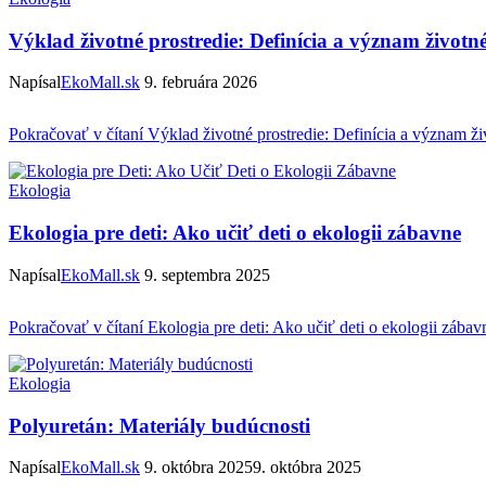
Výklad životné prostredie: Definícia a význam životn
Napísal
EkoMall.sk
9. februára 2026
Pokračovať v čítaní
Výklad životné prostredie: Definícia a význam ži
Ekologia
Ekologia pre deti: Ako učiť deti o ekologii zábavne
Napísal
EkoMall.sk
9. septembra 2025
Pokračovať v čítaní
Ekologia pre deti: Ako učiť deti o ekologii zábav
Ekologia
Polyuretán: Materiály budúcnosti
Napísal
EkoMall.sk
9. októbra 2025
9. októbra 2025