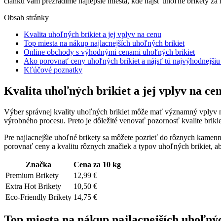
článku vám prezradíme ‍najlepšie⁣ miesta,​ kde⁤ nájsť uhoľné brikety 
Obsah stránky
Kvalita uhoľných brikiet a jej vplyv‍ na⁣ cenu
Top‍ miesta ​na ⁢nákup najlacnejších uhoľných brikiet
Online⁢ obchody s⁣ výhodnými cenami uhoľných⁢ brikiet
Ako ‌porovnať ceny uhoľných ‍brikiet a⁢ nájsť ‍tú najvýhodnejši
Kľúčové poznatky
Kvalita uhoľných brikiet a jej vplyv‍ na⁣ ce
Výber správnej ​kvality uhoľných brikiet ⁣môže mať významný vplyv na ce
výrobného⁣ procesu. Preto je dôležité venovať pozornosť⁤ kvalite briki
Pre ‍najlacnejšie uhoľné brikety sa môžete pozrieť do rôznych‍ kamen
porovnať ceny a kvalitu rôznych ‌značiek‌ a typov uhoľných brikiet, ab
Značka
Cena ⁤za 10 kg
Premium Brikety
12,99 €
Extra Hot Brikety
10,50 €
Eco-Friendly Brikety
14,75 €
Top‍ miesta ​na ⁢nákup najlacnejších uhoľný