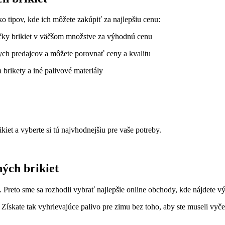
o tipov, kde ich môžete ‍zakúpiť za najlepšiu cenu:
ky brikiet v väčšom‍ množstve za ​výhodnú cenu
nych predajcov a môžete porovnať ceny a kvalitu
 brikety a iné palivové materiály
iet a vyberte si⁣ tú najvhodnejšiu pre vaše potreby.
ých⁢ brikiet
u. Preto⁣ sme sa rozhodli vybrať najlepšie online obchody, kde ‌nájdete 
 Získate tak vyhrievajúce palivo pre zimu bez toho, aby ste museli vyče