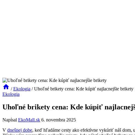
/
Ekologia
/
Uhoľné brikety cena: Kde kúpiť najlacnejšie brikety
Ekologia
Uhoľné brikety cena: Kde kúpiť najlacnejš
Napísal
EkoMall.sk
6. novembra 2025
V
dnešnej dobe
, keď hľadáme cesty ako efektívne vykúriť náš dom, uho