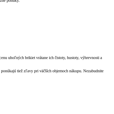
ožné ⁢ponuky.
u‍ uhoľných brikiet vrátane⁣ ich čistoty, hustoty, výhrevnosti a⁢
i ‌ponúkajú tiež zľavy pri väčších‌ objemoch nákupu. Nezabudnite