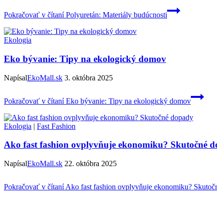
Pokračovať v čítaní
Polyuretán: Materiály budúcnosti
Ekologia
Eko bývanie: Tipy na ekologický domov
Napísal
EkoMall.sk
3. októbra 2025
Pokračovať v čítaní
Eko bývanie: Tipy na ekologický domov
Ekologia
|
Fast Fashion
Ako fast fashion ovplyvňuje ekonomiku? Skutočné 
Napísal
EkoMall.sk
22. októbra 2025
Pokračovať v čítaní
Ako fast fashion ovplyvňuje ekonomiku? Skutoč