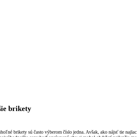
ie brikety
ľné⁣ brikety⁢ sú‍ často výberom ⁢číslo‍ jedna. Avšak, ako nájsť tie naj