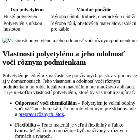
Typ polyetylénu
Vhodné použitie
Hustý polyetylén
Výroba nádob, trubiek, chemických nádrží
Polyetylén s nízkou
Výroba fólií, obalových materiálov, izolácií
hustotou
pre káble
Vlastnosti polyetylénu a jeho odolnosť
voči rôznym podmienkam
Polyetylén je jedným z najčastejšie používaných plastov v priemysle
aj v domácnostiach. Jeho vlastnosti a odolnosť voči rôznym
podmienkam ho robia ideálnym materiálom pre množstvo aplikácií.
Tu je niekoľko vlastností polyetylénu, ktoré by vás mohli zaujímať:
Odpornosť voči chemikáliám
– Polyetylén je veľmi odolný
voči väčšine chemikálií, čo ho robí vhodným pre skladovanie
a
prepravu rôznych látok
.
Flexibilita
– Tento materiál je veľmi flexibilný a ľahko
tvarovateľný, čo mu umožňuje byť používaný v rôznych
formách a tvaroch.