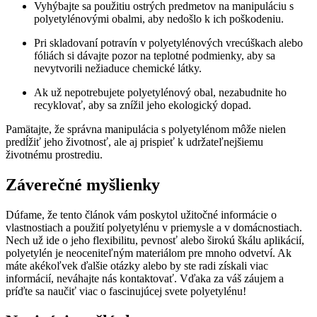
Vyhýbajte sa použitiu ostrých predmetov na manipuláciu s
polyetylénovými obalmi, aby nedošlo k ich poškodeniu.
Pri skladovaní potravín v polyetylénových vrecúškach alebo
fóliách si dávajte pozor na teplotné podmienky, aby sa
nevytvorili nežiaduce chemické látky.
Ak už nepotrebujete polyetylénový obal, nezabudnite ho
recyklovať, aby sa znížil jeho ekologický dopad.
Pamätajte, že správna manipulácia s polyetylénom môže nielen
predĺžiť jeho životnosť, ale aj prispieť k udržateľnejšiemu
životnému prostrediu.
Záverečné myšlienky
Dúfame, že tento článok vám poskytol užitočné informácie o
vlastnostiach a použití polyetylénu v priemysle a v domácnostiach.
Nech už ide o jeho flexibilitu, pevnosť alebo širokú škálu aplikácií,
polyetylén je neoceniteľným materiálom pre mnoho odvetví. Ak
máte akékoľvek ďalšie otázky alebo by ste radi získali viac
informácií, neváhajte nás kontaktovať. Vďaka za váš záujem a
príďte sa naučiť viac o fascinujúcej svete polyetylénu!