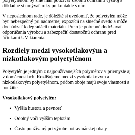
polyetylénom by sme mali používať osobnú ochrannú výstroj a
dôkladne si umývať ruky po kontakte s ním.
V neposlednom rade, je dôležité si uvedomiť, že polyetylén môže
byť nebezpečný pri nadmernej expozícii na slnečné svetlo a môže
dochádzať k degradácii materiálu. Preto je potrebné dodržiavať
odporúčania výrobcu a zabezpečiť dostatočnú ochranu pred
účinkami UV žiarenia.
Rozdiely medzi vysokotlakovým a
nízkotlakovým polyetylénom
Polyetylén je jedným z najpoužívanejších polymérov v priemysle aj
v domácnostiach. Rozlišujeme medzi vysokotlakovým a
nízkotlakovým polyetylénom, pričom oboje majú svoje vlastnosti a
použitie.
Vysokotlakový polyetylén:
Vyššia hustota a pevnosť
Odolný voči vyšším teplotám
Často používaný pri výrobe potravinárskej obaly