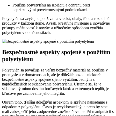
Použitie polyetylénu na izoláciu a ochranu pred
nepriaznivými poveternostnými podmienkami.
Polyetylén sa zvyčajne používa na vrecká, obaly, fólie a rôzne iné
produkty v každom dome. Avšak, kreatívne myslenie a inovatívne
prístupy môžu viesť k novým a užitočným spôsobom využitia
polyetylénu v domácnostiach.
Bezpečnostné aspekty spojené s použitím
polyetylénu
Polyetylén sa považuje za veľmi bezpečný materiál na použitie v
priemysle a v domácnostiach, ale je dôležité poznať niektoré
bezpečnostné aspekty spojené s jeho využitím. Jedným z
najdôležitejších je skladovanie polyetylénu. Uistenie sa, že je
skladovaný mimo dosahu horľavých látok a extrémnych teplôt, je
kľúčové pre zachovanie jeho integritu.
Okrem toho, ďalším dôležitým aspektom je správne nakladanie s
odpadom z polyetylénu. Často je recyklovateľný, a preto by sme
mali zabezpečiť jeho zodpovedné zneškodňovanie. Pri manipulácii s