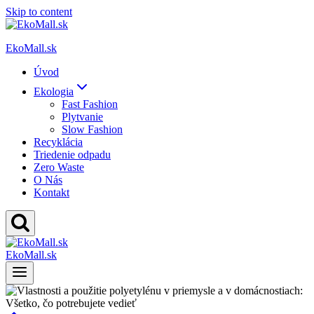
Skip to content
EkoMall.sk
Úvod
Ekologia
Fast Fashion
Plytvanie
Slow Fashion
Recyklácia
Triedenie odpadu
Zero Waste
O Nás
Kontakt
EkoMall.sk