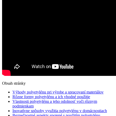
Obsah stránky
Výhody polyetylénu pri výrobe a spracovaní materiálov
Rôzne formy polyetylénu a ich vhodné použitie
Vlastnosti polyetylénu a jeho odolnosť voči rôznym
podmienkam
Inovatívne spôsoby využitia polyetylénu v domácnostiach
Bezpečnostné aspekty spojené s použitím polyetylénu