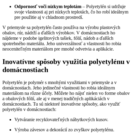
Odpornosť voči nízkym teplotám
– Polyetylén si udržuje
svoje vlastnosti aj pri nízkych teplotách, čo ho robí ideálnym
pre použitie aj v chladnom prostredí.
V priemysle sa polyetylén často používa na výrobu plastových
obalov, rúr, nádrží a ďalších výrobkov. V domácnostiach ho
nájdeme v podobe igelitových tašiek, fólií, nádob a ďalších
spotrebného materiálu. Jeho univerzálnosť a vlastnosti ho robia
neoceniteľným materiálom pre mnohé odvetvia a aplikácie.
Inovatívne spôsoby využitia polyetylénu v
domácnostiach
Polyetylén je polymér s mnohými využitiami v priemysle a v
domácnostiach. Jeho jedinečné vlastnosti ho robia ideálnym
materiálom na rôzne účely. Môžete ho nájsť nielen vo forme obalov
a obalových fólií, ale aj v menej tradičných aplikáciách v
domácnostiach. Tu sú niektoré inovatívne spôsoby, ako využiť
polyetylén v domácnostiach:
Vytváranie recyklovateľných nábytkových kusov.
Výroba závesov a dekorácií zo zvyškov polyetylénu.