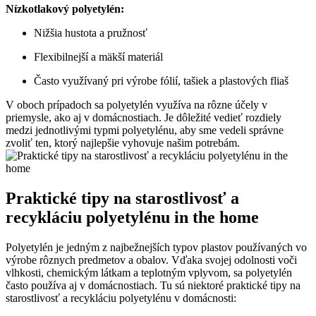
Nízkotlakový polyetylén:
Nižšia hustota a pružnosť
Flexibilnejší a mäkší materiál
Často využívaný pri výrobe fólií, tašiek a plastových fliaš
V oboch prípadoch sa polyetylén využíva na rôzne účely v
priemysle, ako aj v domácnostiach. Je dôležité vedieť rozdiely
medzi jednotlivými typmi polyetylénu, aby sme vedeli správne
zvoliť ten, ktorý najlepšie vyhovuje našim potrebám.
Praktické tipy na starostlivosť a
recykláciu polyetylénu in the home
Polyetylén je jedným z najbežnejších typov plastov používaných vo
výrobe rôznych predmetov a obalov. Vďaka svojej odolnosti voči
vlhkosti, chemickým látkam a teplotným vplyvom, sa polyetylén
často používa aj v domácnostiach. Tu sú niektoré praktické tipy na
starostlivosť a recykláciu polyetylénu v domácnosti: