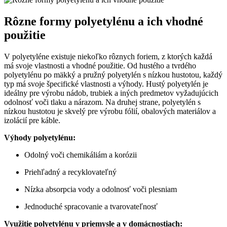
Rôzne formy polyetylénu a ich vhodné
použitie
V polyetyléne existuje niekoľko rôznych foriem, z ktorých každá
má svoje vlastnosti a vhodné použitie. Od hustého a tvrdého
polyetylénu po mäkký a pružný polyetylén s nízkou hustotou, každý
typ má svoje špecifické vlastnosti a výhody. Hustý polyetylén je
ideálny pre výrobu nádob, trubiek a iných predmetov vyžadujúcich
odolnosť voči tlaku a nárazom. Na druhej strane, polyetylén s
nízkou hustotou je skvelý pre výrobu fólií, obalových materiálov a
izolácií pre káble.
Výhody polyetylénu:
Odolný voči chemikáliám a korózii
Priehľadný a recyklovateľný
Nízka absorpcia vody a odolnosť voči plesniam
Jednoduché spracovanie a tvarovateľnosť
Využitie polyetylénu v priemysle a v domácnostiach: