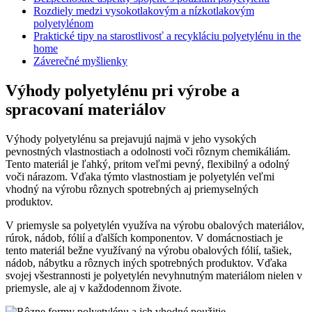
Rozdiely medzi vysokotlakovým a nízkotlakovým
polyetylénom
Praktické tipy na starostlivosť a recykláciu polyetylénu in the
home
Záverečné myšlienky
Výhody polyetylénu pri výrobe a
spracovaní materiálov
Výhody polyetylénu sa prejavujú najmä v jeho vysokých
pevnostných vlastnostiach a odolnosti voči rôznym chemikáliám.
Tento materiál je ľahký, pritom veľmi pevný, flexibilný a odolný
voči nárazom. Vďaka týmto vlastnostiam je polyetylén veľmi
vhodný na výrobu rôznych spotrebných aj priemyselných
produktov.
V priemysle sa polyetylén využíva na výrobu obalových materiálov,
rúrok, nádob, fólií a ďalších komponentov. V domácnostiach je
tento materiál bežne využívaný na výrobu obalových fólií, tašiek,
nádob, nábytku a rôznych iných spotrebných produktov. Vďaka
svojej všestrannosti je polyetylén nevyhnutným materiálom nielen v
priemysle, ale aj v každodennom živote.