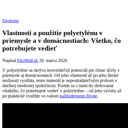
Ekologia
Vlastnosti a použitie polyetylénu v
priemysle a v domácnostiach: Všetko, čo
potrebujete vedieť
Napísal
EkoMall.sk
20. marca 2026
V polyetyléne sa skrýva neuveriteľný potenciál pre rôzne účely v
priemysle aj domácnostiach. Od jeho vlastností až po jeho široké
možnosti využitia, tento materiál je nepostrádateľným prvkom v
dnešnej modernej spoločnosti. Pustite sa s nami do sledovania
všetkého, čo potrebujete vedieť o polyetyléne – od jeho výroby až
po praktické využitie vo vašom
každodennom živote
.