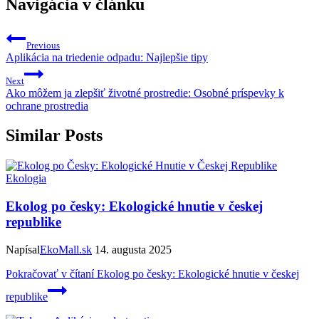
Navigácia v článku
Previous
Aplikácia na triedenie odpadu: Najlepšie tipy
Next
Ako môžem ja zlepšiť životné prostredie: Osobné príspevky k
ochrane prostredia
Similar Posts
Ekologia
Ekolog po česky: Ekologické hnutie v českej
republike
Napísal
EkoMall.sk
14. augusta 2025
Pokračovať v čítaní
Ekolog po česky: Ekologické hnutie v českej
republike