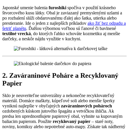
Japonské umenie balenia
furoshiki
spočíva v použití krásneho
štvorcového kusu látky. Obal je zaviazaný premyslenými uzlami a
po rozbalení slúži obdarovanému ďalej ako šatka, utierka alebo
prestieranie. Ide o jeden z najlepších príkladov
ako žiť bez odpadu a
šetriť planétu
. Ďalšou výbornou voľbou sú ľanové či bavlnené
textilné vrecká
, do ktorých ľahko schováte kozmetiku aj menšie
darčeky, a neskôr nájdu využitie v kuchyni.
2. Zaváraninové Poháre a Recyklovaný
Papier
Sklo je neuveriteľne univerzálny a nekonečne recyklovateľný
materiál. Domáce maškrty, kúpeľové soli alebo menšie šperky
vyniknú najlepšie v obyčajných
zaváraninových pohároch
ozdobených kúskom jutového špagátu a vetvičkou ihličia. Ak
predsa len uprednostňujete papierový obal, vyhnite sa kupovaným
baliacim papierom. Použite
recyklovaný papier
– staré noty,
noviny, komiksy alebo nepotrebné auto-mapy. Získate tak nádherný