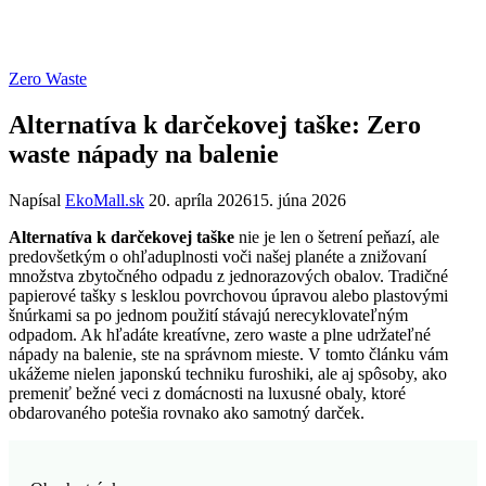
Zero Waste
Alternatíva k darčekovej taške: Zero
waste nápady na balenie
Napísal
EkoMall.sk
20. apríla 2026
15. júna 2026
Alternatíva k darčekovej taške
nie je len o šetrení peňazí, ale
predovšetkým o ohľaduplnosti voči našej planéte a znižovaní
množstva zbytočného odpadu z jednorazových obalov. Tradičné
papierové tašky s lesklou povrchovou úpravou alebo plastovými
šnúrkami sa po jednom použití stávajú nerecyklovateľným
odpadom. Ak hľadáte kreatívne, zero waste a plne udržateľné
nápady na balenie, ste na správnom mieste. V tomto článku vám
ukážeme nielen japonskú techniku furoshiki, ale aj spôsoby, ako
premeniť bežné veci z domácnosti na luxusné obaly, ktoré
obdarovaného potešia rovnako ako samotný darček.