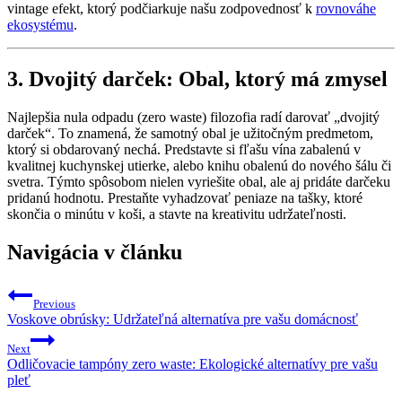
vintage efekt, ktorý podčiarkuje našu zodpovednosť k
rovnováhe
ekosystému
.
3. Dvojitý darček: Obal, ktorý má zmysel
Najlepšia nula odpadu (zero waste) filozofia radí darovať „dvojitý
darček“. To znamená, že samotný obal je užitočným predmetom,
ktorý si obdarovaný nechá. Predstavte si fľašu vína zabalenú v
kvalitnej kuchynskej utierke, alebo knihu obalenú do nového šálu či
svetra. Týmto spôsobom nielen vyriešite obal, ale aj pridáte darčeku
pridanú hodnotu. Prestaňte vyhadzovať peniaze na tašky, ktoré
skončia o minútu v koši, a stavte na kreativitu udržateľnosti.
Navigácia v článku
Previous
Voskove obrúsky: Udržateľná alternatíva pre vašu domácnosť
Next
Odličovacie tampóny zero waste: Ekologické alternatívy pre vašu
pleť