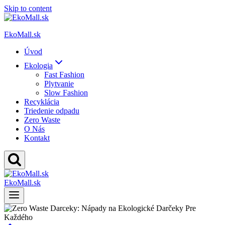
Skip to content
EkoMall.sk
Úvod
Ekologia
Fast Fashion
Plytvanie
Slow Fashion
Recyklácia
Triedenie odpadu
Zero Waste
O Nás
Kontakt
EkoMall.sk