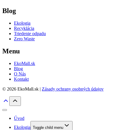
Blog
Ekologia
Recyklácia
Triedenie odpadu
Zero Waste
Menu
EkoMall.sk
Blog
O Nás
Kontakt
© 2026 EkoMall.sk |
Zásady ochrany osobných údajov
Úvod
Ekologia
Toggle child menu