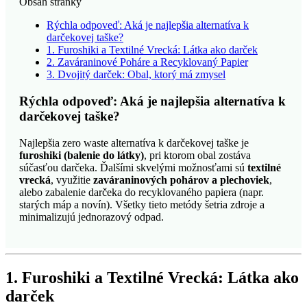
Obsah stránky
Rýchla odpoveď: Aká je najlepšia alternatíva k
darčekovej taške?
1. Furoshiki a Textilné Vrecká: Látka ako darček
2. Zaváraninové Poháre a Recyklovaný Papier
3. Dvojitý darček: Obal, ktorý má zmysel
Rýchla odpoveď: Aká je najlepšia alternatíva k
darčekovej taške?
Najlepšia zero waste alternatíva k darčekovej taške je
furoshiki (balenie do látky)
, pri ktorom obal zostáva
súčasťou darčeka. Ďalšími skvelými možnosťami sú
textilné
vrecká
, využitie
zaváraninových pohárov a plechoviek
,
alebo zabalenie darčeka do recyklovaného papiera (napr.
starých máp a novín). Všetky tieto metódy šetria zdroje a
minimalizujú jednorazový odpad.
1. Furoshiki a Textilné Vrecká: Látka ako
darček