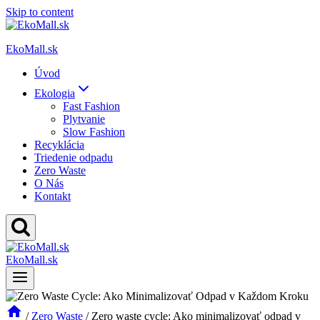
Skip to content
EkoMall.sk
Úvod
Ekologia
Fast Fashion
Plytvanie
Slow Fashion
Recyklácia
Triedenie odpadu
Zero Waste
O Nás
Kontakt
EkoMall.sk
/
Zero Waste
/
Zero waste cycle: Ako minimalizovať odpad v