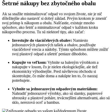
Šetrné nákupy bez zbytočného obalu
Ak sa snažíte minimalizovať odpad vo svojom živote, nie je nič
dôležitejšie ako nastaviť si dobrý základ. Prvým krokom je zmeniť
svoj prístup k nákupom a obalu. Našťastie, existuje mnoho
spôsobov, ako šetriť a minimalizovať odpad v každom kroku
nákupového procesu. Tu sú niektoré tipy, ako začať:
Investujte do viacúčelových obalov:
Namiesto
jednorazových plastových tašiek a obalov, používajte
viacúčelové vrecia a nádoby. Týmto spôsobom môžete znížiť
svoj plastový odpad a ušetriť peniaze dlhodobo.
Kupujte vo veľkom:
Vyhnite sa baleným výrobkom a
nakupujte v losom, čo je nielen ekologickejšie, ale tiež
ekonomicky výhodnejšie. Pred návštevou obchodu si
skontrolujte, čo máte doma a nakúpte len to, čo naozaj
potrebujete.
Vyhnite sa jednorazovým odpadovým materiálom:
Nahradiť jednorazové výrobky, ako sú slamky, papierové
ubrousky a plastové poháre, trvácnejšími alternatívami, ako sú
sklo, nerezová oceľ a bambus.