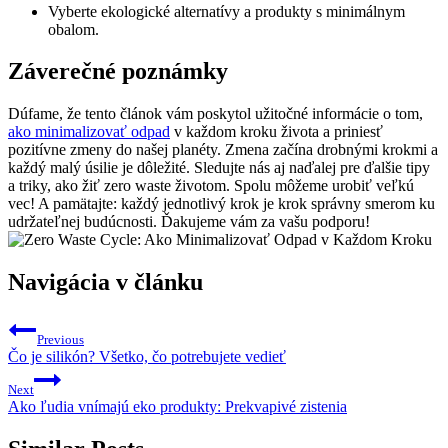
Vyberte ekologické alternatívy a produkty s minimálnym
obalom.
Záverečné poznámky
Dúfame, že tento článok vám poskytol užitočné informácie o tom,
ako minimalizovať odpad
v každom kroku života a priniesť
pozitívne zmeny do našej planéty. Zmena začína drobnými krokmi a
každý malý úsilie je dôležité. Sledujte nás aj naďalej pre ďalšie tipy
a triky, ako žiť zero waste životom. Spolu môžeme urobiť veľkú
vec! A pamätajte: každý jednotlivý krok je krok správny smerom ku
udržateľnej budúcnosti. Ďakujeme vám za vašu podporu!
Navigácia v článku
Previous
Čo je silikón? Všetko, čo potrebujete vedieť
Next
Ako ľudia vnímajú eko produkty: Prekvapivé zistenia