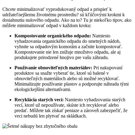
Chcete minimalizovať vyprodukovaný odpad a prispieť k
udržateľnejšiemu životnému prostrediu? sú kľúčovými krokmi k
dosiahnutiu nulového odpadu. Ako na to? Tu je niekoľko tipov, ako
môžete minimalizovať odpad v každom kroku:
Kompostovanie organického odpadu:
Namiesto
vyhadzovania organického odpadu do smetných nádob,
vyhnite sa odpadovým komorám a začnite kompostovať.
Kompostovanie nie len znižuje množstvo odpadu, ale aj
produkujete prirodzené hnojivo pre vašu záhradu.
Používanie obnoviteľných materiálov:
Pri nakupovaní
produktov sa snažte vyberať tie, ktoré sú balené v
obnoviteľných materiáloch alebo sú možné recyklovať.
Minimalizujte používanie plastov a podporujte náhradu tými
ekologickejšími alternatívami.
Recyklácia starých vecí:
Namiesto vyhadzovania starých
vecí, ktoré už nepoužívate, skúste ich recyklovať alebo
predať. Môžete tak získať peniaze a zároveň zabezpečiť, že
veci nebudú len plytvať na skládkach.