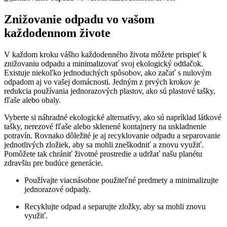
Znižovanie odpadu vo vašom
každodennom živote
V každom kroku vášho každodenného života môžete prispieť k
znižovaniu odpadu a minimalizovať svoj ekologický odtlačok.
Existuje niekoľko jednoduchých spôsobov, ako začať s nulovým
odpadom aj vo vašej domácnosti. Jedným z prvých krokov je
redukcia používania jednorazových plastov, ako sú plastové tašky,
fľaše alebo obaly.
Vyberte si náhradné ekologické alternatívy, ako sú napríklad látkové
tašky, nerezové fľaše alebo sklenené kontajnery na uskladnenie
potravín. Rovnako dôležité je aj recyklovanie odpadu a separovanie
jednotlivých zložiek, aby sa mohli zneškodniť a znovu využiť.
Pomôžete tak chrániť životné prostredie a udržať našu planétu
zdravšiu pre budúce generácie.
Používajte viacnásobne použiteľné predmety a minimalizujte
jednorazové odpady.
Recyklujte odpad a separujte zložky, aby sa mohli znovu
využiť.