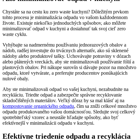
Chystáte sa na cestu ku zero waste kuchyni? Dôležitým prvkom
tohto procesu je minimalizácia odpadu vo vašom každodennom
živote. Existuje niekoľko jednoduchých spôsobov, ako môžete
minimalizovať odpad v kuchyni a dosiahnuť tak svoj cieľ zero
waste cyklu.
Vyhýbajte sa nadmernému používaniu jednorazových obalov a
nádob, radšej investujte do trvácnych alternatív, ako sú sklenené
nádoby alebo produktové tašky. Uchovávajte potraviny v dózach
alebo plátených vreckách, aby ste minimalizovali používanie fólií a
plastových obalov. Pri nákupe surovín si dávajte pozor na množstvo
odpadu, ktoré vytvárate, a preferujte producentov ponúkajúcich
nulové obaly.
Aby ste minimalizovali odpad vo vašej kuchyni, nezabudnite na
recykláciu. Triedte odpad a zabezpečte správne recyklovanie
skladočištěných materiálov. Veľký dôraz by sa mal klásť aj na
kompostovanie organického odpadu
, čím sa zníži celkové množstvo
odpadu produkovaného vašou domácnosťou. Sledujte svoj celkový
spotrebiteľský vzorec a neustále hľadajte spôsoby, ako byť
efektívnejší v minimalizácii odpadu v kuchyni.
Efektívne triedenie odpadu a recyklácia