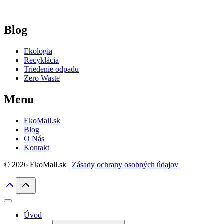
Blog
Ekologia
Recyklácia
Triedenie odpadu
Zero Waste
Menu
EkoMall.sk
Blog
O Nás
Kontakt
© 2026 EkoMall.sk |
Zásady ochrany osobných údajov
Úvod