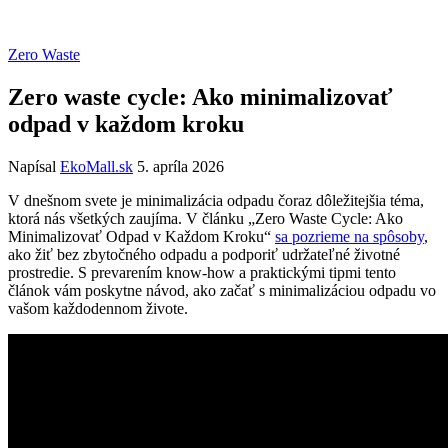
Zero Waste
Zero waste cycle: Ako minimalizovať
odpad v každom kroku
Napísal
EkoMall.sk
5. apríla 2026
V dnešnom svete je minimalizácia odpadu čoraz dôležitejšia téma,
ktorá nás všetkých zaujíma. V článku „Zero Waste Cycle: Ako
Minimalizovať Odpad v Každom Kroku“
sa pozrieme na spôsoby
,
ako žiť bez zbytočného odpadu a podporiť udržateľné životné
prostredie. S prevarením know-how a praktickými tipmi tento
článok vám poskytne návod, ako začať s minimalizáciou odpadu vo
vašom každodennom živote.