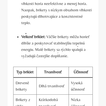
vlhkosti ⁢horia neefektívne​ a menej ‌horia.
Naopak, brikety s nízkym obsahom vlhkosti
poskytujú dlhotrvajúce a konzistentné
teplo.
Veľkosť‌ brikiet:
Väčšie brikety môžu horieť
dlhšie a poskytovať stabilnejšiu tepelnú
energiu. Malé ‍brikety sa rýchlo spaľujú a
vyžadujú častejšie dopĺňanie.
Typ brikiet
Trvanlivosť
Účinnosť
Drevené
Vysoká
Dlhá trvanlivosť
brikety
účinnosť
Brikety z⁤
Krátkodobá
Nízka
uhlia
trvanlivosť
účinnosť