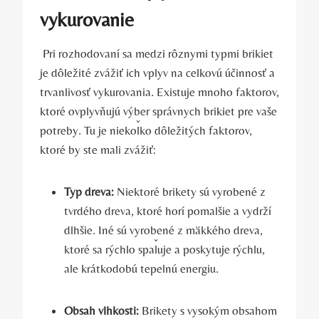
vykurovanie
⁣ Pri rozhodovaní sa medzi rôznymi typmi brikiet
je dôležité zvážiť ich vplyv na⁢ celkovú ‍účinnosť a
trvanlivosť vykurovania. Existuje mnoho faktorov,
ktoré ovplyvňujú výber správnych brikiet pre vaše
potreby. Tu je niekoľko dôležitých faktorov,
ktoré by ste mali zvážiť:
Typ dreva:
Niektoré brikety sú ​vyrobené z
tvrdého dreva, ktoré horí ⁢pomalšie a vydrží
dlhšie. Iné sú vyrobené z mäkkého dreva,
ktoré sa rýchlo spaľuje a poskytuje rýchlu,
ale krátkodobú tepelnú energiu.
Obsah vlhkosti:
Brikety s vysokým obsahom