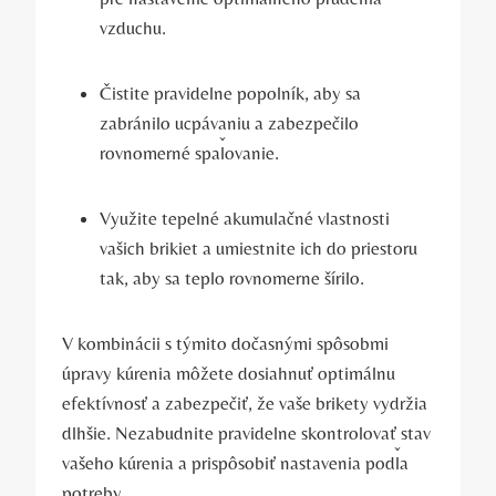
vzduchu.
Čistite pravidelne‌ popolník, aby sa
zabránilo ucpávaniu​ a zabezpečilo
rovnomerné spaľovanie.
Využite⁢ tepelné akumulačné vlastnosti
vašich brikiet a⁢ umiestnite⁤ ich do priestoru
tak, aby sa teplo rovnomerne šírilo.
V kombinácii s⁤ týmito dočasnými spôsobmi
úpravy kúrenia môžete ⁢dosiahnuť optimálnu
efektívnosť a ⁤zabezpečiť, že vaše brikety vydržia
dlhšie. Nezabudnite pravidelne skontrolovať stav
vašeho kúrenia a prispôsobiť nastavenia podľa
potreby.