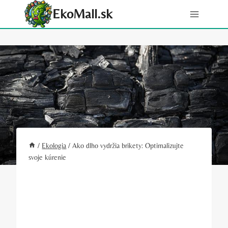
Skip
EkoMall.sk
to
content
/
Ekologia
/
Ako dlho vydržia brikety: Optimalizujte
svoje kúrenie