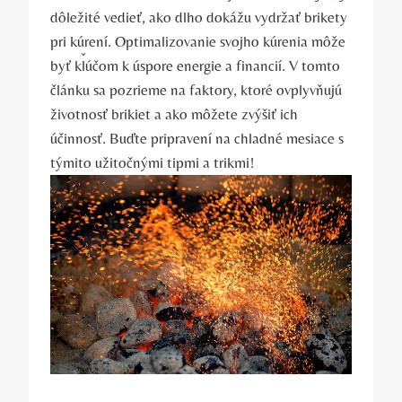
​dôležité vedieť, ako dlho dokážu⁤ vydržať ‌brikety
pri kúrení. Optimalizovanie svojho kúrenia môže
byť kľúčom k úspore energie a financií. V⁢ tomto
článku sa pozrieme⁣ na faktory, ktoré ovplyvňujú
životnosť brikiet a ako​ môžete zvýšiť ich
účinnosť. Buďte pripravení na chladné mesiace s
týmito užitočnými tipmi a trikmi!