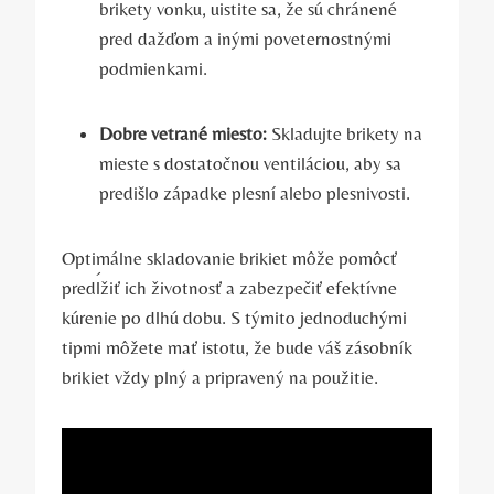
brikety vonku, uistite sa, že sú chránené
pred dažďom a ⁣inými poveternostnými
podmienkami.
Dobre vetrané miesto:
Skladujte brikety na
mieste​ s dostatočnou ventiláciou, aby sa
predišlo západke ‍plesní​ alebo plesnivosti.
Optimálne ⁤skladovanie brikiet môže ⁣pomôcť
predĺžiť ich životnosť a zabezpečiť efektívne
kúrenie po dlhú dobu. S týmito jednoduchými⁣
tipmi môžete mať istotu, že bude váš zásobník
brikiet vždy plný‍ a pripravený na použitie.