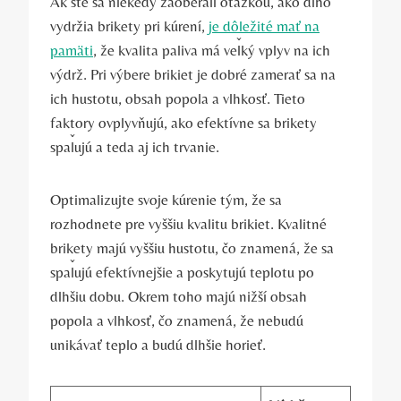
Ak ste sa niekedy zaoberali otázkou, ako dlho
vydržia brikety pri kúrení,
je ​dôležité ‌mať na
pamäti
, že kvalita paliva má veľký vplyv na ich
výdrž. Pri výbere brikiet je dobré zamerať sa na
ich hustotu, obsah popola a vlhkosť. Tieto
faktory ovplyvňujú, ako efektívne sa​ brikety
spaľujú⁣ a teda aj ich trvanie.
Optimalizujte ​svoje kúrenie tým, ⁤že sa
rozhodnete pre ⁣vyššiu kvalitu brikiet. Kvalitné
brikety majú vyššiu hustotu, čo znamená, ⁣že sa
spaľujú efektívnejšie⁣ a poskytujú teplotu po
‍dlhšiu dobu.‌ Okrem toho majú nižší obsah
popola‍ a vlhkosť, čo znamená, že nebudú
unikávať‌ teplo⁣ a ‍budú dlhšie horieť.