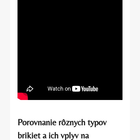
Porovnanie rôznych ⁢typov
brikiet a ich⁢ vplyv na