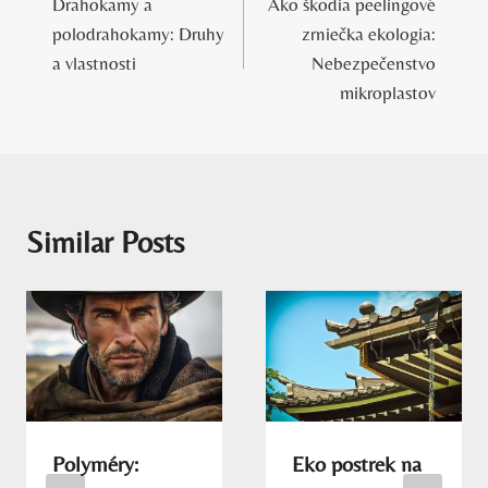
Drahokamy a
Ako škodia peelingové
v
polodrahokamy: Druhy
zrniečka ekologia:
článku
a vlastnosti
Nebezpečenstvo
mikroplastov
Similar Posts
Polyméry:
Eko postrek na