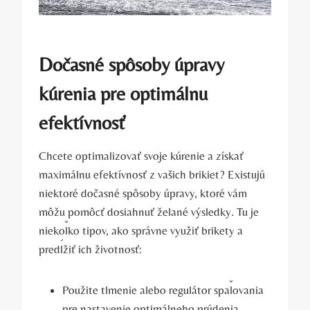
Dočasné spôsoby úpravy
⁣kúrenia pre optimálnu
efektívnosť
Chcete optimalizovať svoje kúrenie a získať
maximálnu efektívnosť z vašich brikiet? Existujú
niektoré dočasné⁢ spôsoby úpravy, ktoré vám
môžu pomôcť dosiahnuť želané výsledky. Tu je
niekoľko tipov, ako správne využiť brikety a
predĺžiť ich‌ životnosť:
Použite tlmenie alebo regulátor spaľovania
pre nastavenie optimálneho prúdenia