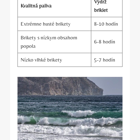
Výdrž
Kvalitná paliva
⁤brikiet
Extrémne husté‌ brikety
8-10 hodín
Brikety s nízkym obsahom
6-8 hodín
popola
Nízko vlhké brikety
5-7 hodín