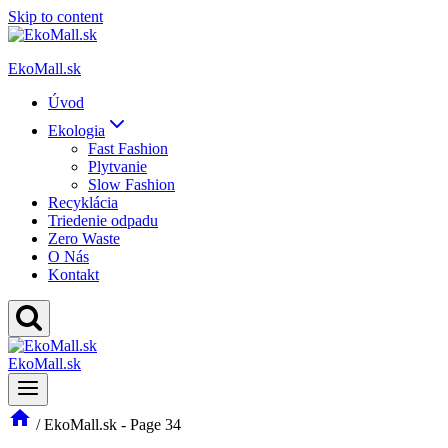
Skip to content
EkoMall.sk
Úvod
Ekologia
Fast Fashion
Plytvanie
Slow Fashion
Recyklácia
Triedenie odpadu
Zero Waste
O Nás
Kontakt
EkoMall.sk
/
EkoMall.sk
- Page 34