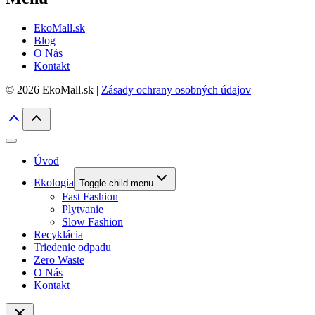
EkoMall.sk
Blog
O Nás
Kontakt
© 2026 EkoMall.sk |
Zásady ochrany osobných údajov
Úvod
Ekologia
Toggle child menu
Fast Fashion
Plytvanie
Slow Fashion
Recyklácia
Triedenie odpadu
Zero Waste
O Nás
Kontakt