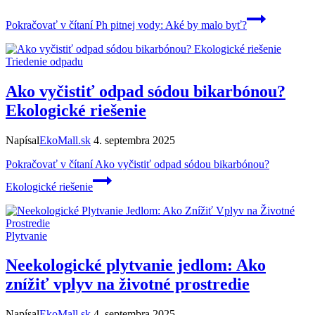
Pokračovať v čítaní
Ph pitnej vody: Aké by malo byť?
Triedenie odpadu
Ako vyčistiť odpad sódou bikarbónou?
Ekologické riešenie
Napísal
EkoMall.sk
4. septembra 2025
Pokračovať v čítaní
Ako vyčistiť odpad sódou bikarbónou?
Ekologické riešenie
Plytvanie
Neekologické plytvanie jedlom: Ako
znížiť vplyv na životné prostredie
Napísal
EkoMall.sk
4. septembra 2025