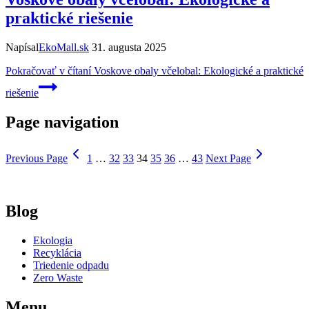
praktické riešenie
Napísal
EkoMall.sk
31. augusta 2025
Pokračovať v čítaní
Voskove obaly včelobal: Ekologické a praktické
riešenie
Page navigation
Previous Page
1
…
32
33
34
35
36
…
43
Next Page
Blog
Ekologia
Recyklácia
Triedenie odpadu
Zero Waste
Menu