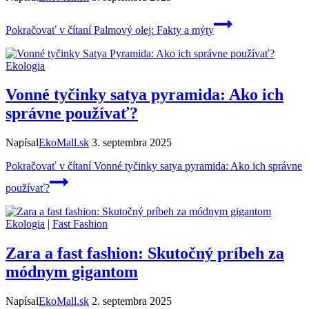
Pokračovať v čítaní
Palmový olej: Fakty a mýty
Ekologia
Vonné tyčinky satya pyramida: Ako ich
správne používať?
Napísal
EkoMall.sk
3. septembra 2025
Pokračovať v čítaní
Vonné tyčinky satya pyramida: Ako ich správne
používať?
Ekologia
|
Fast Fashion
Zara a fast fashion: Skutočný príbeh za
módnym gigantom
Napísal
EkoMall.sk
2. septembra 2025