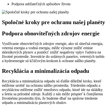
Podpora ⁢udržateľných spôsobov života
Spoločné kroky pre ochranu našej planéty
Podpora obnoviteľných zdrojov energie
Využívanie obnoviteľných zdrojov⁤ energie,⁣ ako sú slnečná energia,
veterná energia a ‍vodná energia, môže výrazne znížiť emisie
skleníkových⁣ plynov ​a pomôcť znížiť negatívny ‌vplyv ⁣ľudstva na
životné prostredie. ‍Investície do solárnych panelov, veterných turbín
a hydroenergie sú kľúčovým⁢ krokom k ochrane nášho⁣ planéty.
Recyklácia a minimalizácia ‍odpadu
Recyklácia a minimalizácia odpadu sú ďalšie dôležité kroky, ktoré
môžeme urobiť na ochranu nášho⁤ prostredia. Triedením odpadu ⁤a
recykláciou ⁣môžeme znížiť množstvo odpadu, ktoré ide na skládky
a šetria sa prírodné zdroje. ‌Každý z nás môže ‌prispieť‌ k čistejšiemu
životnému prostrediu tým, že budeme dbať na správne triedenie
odpadu a minimalizáciu⁢ plastových obalov.