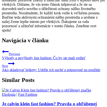
dosiahnuť pozitívne⁢ zmeny a zanechať našu Zem v lepšom stave​ pre
‍všetkých. Dúfame, že vás tento článok inšpiroval ⁤a že ste sa
‌dozvedeli niečo nového o dôležitosti ochrany‌ nášho ⁤životného⁣
prostredia. Nezabudnite, že každý krok vedie k veľkému ‌posunu.
Buďme teda aktívnymi ochranármi nášho prostredia a ⁢urobme z
našej Zeme lepšie miesto pre všetkých. Ďakujeme ‍za vašu
pozornosť a užitočné informácie ‍v tomto článku. Zmeňme svet
spolu!
Navigácia v článku
Previous
Výhody a nevýhody fast fashion: Čo by ste mali vedieť
Next
Ako skladovať brikety: Udržte ich suché a pripravené na použitie
Similar Posts
Ekologia
|
Fast Fashion
Je calvin klein fast fashion? Pravda o obľúbenej