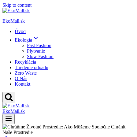
Skip to content
EkoMall.sk
Úvod
Ekologia
Fast Fashion
Plytvanie
Slow Fashion
Recyklácia
Triedenie odpadu
Zero Waste
O Nás
Kontakt
EkoMall.sk