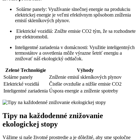
⁤ Solárne panely: Využívanie slnečnej energie na produkciu
elektrickej energie⁣ je veľmi ⁢efektívnym‌ spôsobom⁢ zníženia
emisií⁤ skleníkových plynov.
⁤ Elektrické⁣ vozidlá: Znížte emisie CO2 tým, že⁢ sa rozhodnete
pre ​elektromobil.
⁣Inteligentné zariadenia v domácnosti: Využitie inteligentných
termostátov a osvetlenia môže výrazne šetriť energiu a
znižovať náš ekologický odtlačok.
Zelené Technológie
Výhody
Solárne panely
Zníženie emisií skleníkových plynov
Elektrické vozidlá
Čistšie ovzdušie a​ nižšie emisie CO2
Inteligentné zariadenia
Úspora​ energie a zníženie‍ spotreby
Tipy na každodenné ⁢znižovanie
ekologickej⁣ stopy
Vážime si naše životné prostredie a je dôležité, aby‌ sme spoločne ​