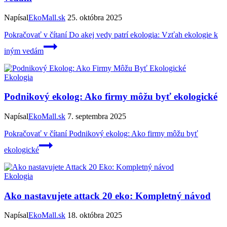
Napísal
EkoMall.sk
25. októbra 2025
Pokračovať v čítaní
Do akej vedy patrí ekologia: Vzťah ekologie k
iným vedám
Ekologia
Podnikový ekolog: Ako firmy môžu byť ekologické
Napísal
EkoMall.sk
7. septembra 2025
Pokračovať v čítaní
Podnikový ekolog: Ako firmy môžu byť
ekologické
Ekologia
Ako nastavujete attack 20 eko: Kompletný návod
Napísal
EkoMall.sk
18. októbra 2025