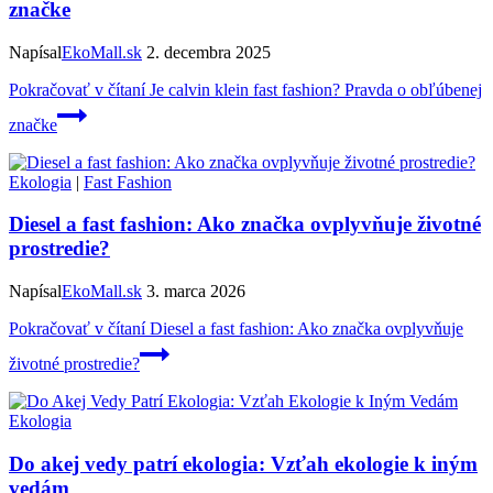
značke
Napísal
EkoMall.sk
2. decembra 2025
Pokračovať v čítaní
Je calvin klein fast fashion? Pravda o obľúbenej
značke
Ekologia
|
Fast Fashion
Diesel a fast fashion: Ako značka ovplyvňuje životné
prostredie?
Napísal
EkoMall.sk
3. marca 2026
Pokračovať v čítaní
Diesel a fast fashion: Ako značka ovplyvňuje
životné prostredie?
Ekologia
Do akej vedy patrí ekologia: Vzťah ekologie k iným
vedám