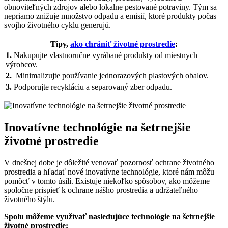
obnoviteľných⁤ zdrojov alebo lokalne⁢ pestované potraviny. Tým sa
nepriamo ⁣znižuje množstvo odpadu‍ a emisií, ktoré produkty ​počas
svojho ‌životného‌ cyklu ‌generujú.
Tipy,
ako chrániť životné prostredie
:
1.
Nakupujte vlastnoručne vyrábané produkty od⁤ miestnych
výrobcov.
2.
⁣ Minimalizujte používanie jednorazových plastových obalov.
3.
⁢Podporujte recykláciu a separovaný zber odpadu.
Inovatívne technológie⁣ na šetrnejšie⁢
životné prostredie
V⁢ dnešnej dobe je dôležité venovať pozornosť ochrane životného
prostredia a hľadať⁣ nové inovatívne technológie, ktoré nám môžu
pomôcť v tomto úsilí. Existuje ⁣niekoľko spôsobov,⁤ ako môžeme
spoločne ⁢prispieť k ochrane nášho‍ prostredia a udržateľného
životného štýlu.
Spolu môžeme využívať nasledujúce technológie na ‍šetrnejšie
životné ⁣prostredie: