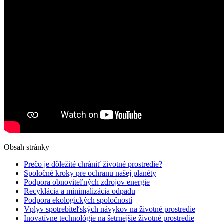
Obsah stránky
Prečo ‌je dôležité chrániť životné prostredie?
Spoločné kroky pre ochranu našej planéty
Podpora obnoviteľných zdrojov energie
Recyklácia a minimalizácia ‍odpadu
Podpora ekologických spoločností
Vplyv spotrebiteľských návykov na životné‌ prostredie
Inovatívne technológie⁣ na šetrnejšie⁢ životné prostredie