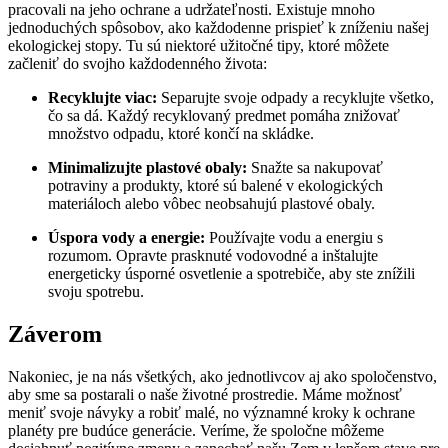
pracovali na jeho ochrane a ⁣udržateľnosti. ‍Existuje mnoho
jednoduchých ‍spôsobov, ako ‍každodenne prispieť ⁣k⁢ zníženiu našej
ekologickej stopy. Tu sú niektoré užitočné⁤ tipy,⁢ ktoré​ môžete
začleniť do svojho​ každodenného života:
Recyklujte viac:
Separujte svoje odpady a recyklujte všetko,
čo sa dá. Každý recyklovaný predmet pomáha znižovať
množstvo odpadu, ktoré končí na skládke.
Minimalizujte plastové obaly:
Snažte sa⁣ nakupovať
potraviny a ‍produkty,⁤ ktoré sú‌ balené⁣ v ekologických
materiáloch alebo ⁣vôbec neobsahujú plastové obaly.
Úspora ‍vody⁣ a ‍energie:
Používajte vodu a energiu s
rozumom. Opravte prasknuté vodovodné a⁣ inštalujte
energeticky ⁢úsporné osvetlenie a spotrebiče, aby ste znížili
svoju spotrebu.
Záverom
Nakoniec, je na nás všetkých,‍ ako jednotlivcov ​aj ako‍ spoločenstvo,
aby sme sa‍ postarali o naše ⁢životné prostredie. Máme ⁢možnosť
meniť ⁢svoje návyky a ⁢robiť malé, no významné kroky k ochrane​
planéty pre budúce generácie. Veríme, že spoločne⁣ môžeme