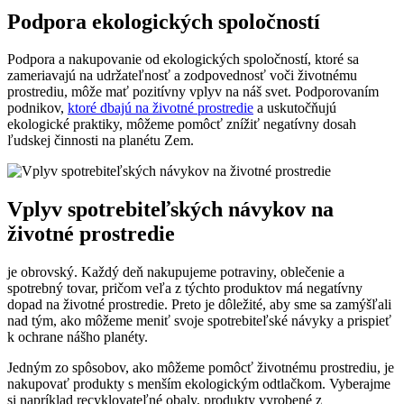
Podpora ekologických spoločností
Podpora a nakupovanie ‌od ekologických spoločností, ktoré sa
zameriavajú na udržateľnosť ​a zodpovednosť voči životnému
prostrediu, môže mať pozitívny vplyv na náš ‌svet. Podporovaním
podnikov,
ktoré dbajú na životné prostredie
a uskutočňujú
ekologické praktiky, môžeme ‌pomôcť znížiť ​negatívny dosah
ľudskej činnosti‌ na ⁤planétu Zem.
Vplyv spotrebiteľských návykov na
životné‌ prostredie
je obrovský. Každý deň​ nakupujeme potraviny, ⁤oblečenie a
spotrebný‍ tovar, pričom veľa‍ z týchto‍ produktov má⁢ negatívny
dopad na životné prostredie. ⁢Preto je dôležité, aby sme sa ⁣zamýšľali
nad ‌tým, ako môžeme meniť‌ svoje spotrebiteľské návyky a prispieť
k ochrane nášho planéty.
Jedným zo spôsobov, ako môžeme pomôcť životnému prostrediu, je
‍nakupovať produkty s⁤ menším‌ ekologickým odtlačkom. Vyberajme‍
si napríklad recyklovateľné obaly, ⁤produkty vyrobené z