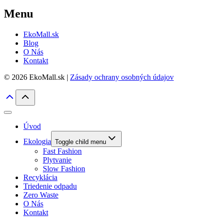
Menu
EkoMall.sk
Blog
O Nás
Kontakt
© 2026 EkoMall.sk |
Zásady ochrany osobných údajov
Úvod
Ekologia
Toggle child menu
Fast Fashion
Plytvanie
Slow Fashion
Recyklácia
Triedenie odpadu
Zero Waste
O Nás
Kontakt