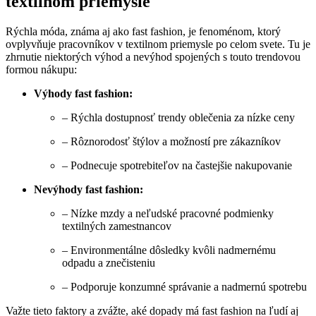
textilnom priemysle
Rýchla móda, známa aj ako fast fashion, je fenoménom, ktorý
ovplyvňuje pracovníkov v textilnom priemysle po celom svete. Tu je
zhrnutie niektorých výhod a nevýhod spojených s touto trendovou
formou nákupu:
Výhody fast fashion:
– Rýchla dostupnosť trendy oblečenia za nízke ceny
– Rôznorodosť štýlov a možností pre zákazníkov
– Podnecuje spotrebiteľov na častejšie nakupovanie
Nevýhody fast fashion:
– Nízke mzdy a neľudské pracovné podmienky
textilných zamestnancov
– Environmentálne dôsledky kvôli nadmernému
odpadu a znečisteniu
– Podporuje konzumné správanie a nadmernú spotrebu
Važte tieto faktory a zvážte, aké dopady má fast fashion na ľudí aj