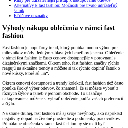
Rady pre udržateľnejší prístup k nakupovaniu odevov
Alternatívy k fast fashion: Možnosti pre trvalo udržateľný
šatník
Kľúčové poznatky
Výhody nákupu oblečenia v rámci fast
fashion
Fast fashion je populárny trend, ktorý ponúka mnoho výhod pre
milovníkov módy. Jedným z hlavných benefitov je cena. Oblečenie
v rámci fast fashion je často cenovo dostupnejšie v porovnaní s
dizajnérskymi značkami. Okrem toho, fast fashion značky rýchlo
reagujú na aktuálne trendy a môžete si tak rýchlo doplniť šatník o
nové kúsky, ktoré sú „in“.
Okrem cenovej dostupnosti a trendy kolekcií, fast fashion tiež často
ponúka široký výber odevov, čo znamená, že si môžete vybrať z
rôznych štýlov a farieb v jednom obchode. To uľahčuje
nakupovanie a môžete si vybrať oblečenie podľa vašich preferencií
a štýlu.
Na strane druhej, fast fashion má aj svoje nevýhody, ako napríklad
negatívny dopad na životné prostredie a podmienky pracovníkov.
Pri nákupe oblečenia v rámci fast fashion by ste mali byť