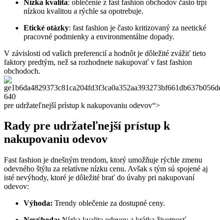
Nízka kvalita
: oblečenie z fast fashion obchodov často trpí
nízkou kvalitou a rýchle sa opotrebuje.
Etické otázky
: fast fashion je často kritizovaný za neetické
pracovné podmienky a environmentálne dopady.
V závislosti od vašich preferencií a hodnôt je dôležité zvážiť tieto
faktory predtým, než sa rozhodnete nakupovať v fast fashion
obchodoch.
pre udržateľnejší prístup k nakupovaniu odevov“>
Rady pre udržateľnejší prístup k
nakupovaniu odevov
Fast fashion je dnešným trendom, ktorý umožňuje rýchle zmenu
odevného štýlu za relatívne nízku cenu. Avšak s tým sú spojené aj
isté nevýhody, ktoré je dôležité brať do úvahy pri nakupovaní
odevov:
Výhoda:
Trendy oblečenie za dostupné ceny.
Nevýhoda:
Nízka kvalita odevov a krátka životnosť.