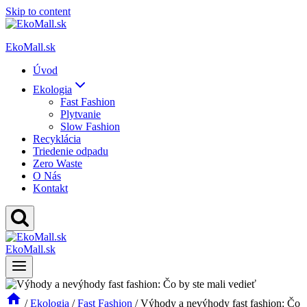
Skip to content
EkoMall.sk
Úvod
Ekologia
Fast Fashion
Plytvanie
Slow Fashion
Recyklácia
Triedenie odpadu
Zero Waste
O Nás
Kontakt
EkoMall.sk
/
Ekologia
/
Fast Fashion
/
Výhody a nevýhody fast fashion: Čo