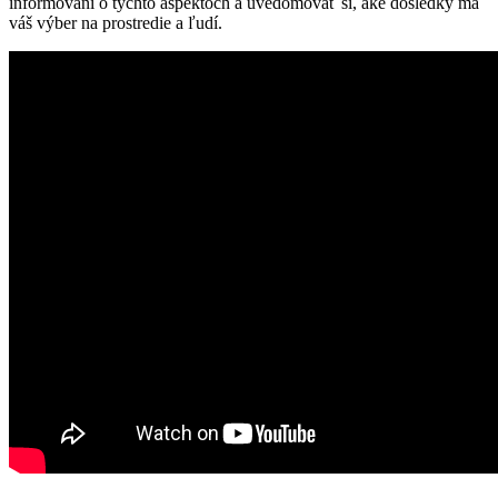
informovaní o týchto aspektoch a uvedomovať si, aké dôsledky má
váš výber na prostredie a ľudí.