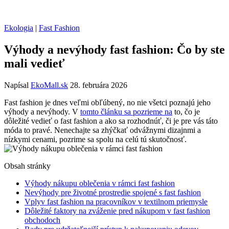
Ekologia
|
Fast Fashion
Výhody a nevýhody fast fashion: Čo by ste
mali vedieť
Napísal
EkoMall.sk
28. februára 2026
Fast fashion je dnes veľmi obľúbený, no nie všetci poznajú jeho
výhody a nevýhody. V
tomto článku sa pozrieme na
to, čo je
dôležité vedieť o fast fashion a ako sa rozhodnúť, či je pre vás táto
móda to pravé. Nenechajte sa zhýčkať odvážnymi dizajnmi a
nízkymi cenami, pozrime sa spolu na celú tú skutočnosť.
Obsah stránky
Výhody nákupu oblečenia v rámci fast fashion
Nevýhody pre životné prostredie spojené s fast fashion
Vplyv fast fashion na pracovníkov v textilnom priemysle
Dôležité faktory na zváženie pred nákupom v fast fashion
obchodoch