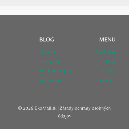
BLOG
MENU
Ekologia
EkoMall.sk
Recyklácia
Blog
Triedenie odpadu
O Nás
Zero Waste
Kontakt
© 2026 EkoMall.sk |
Zásady ochrany osobných
údajov