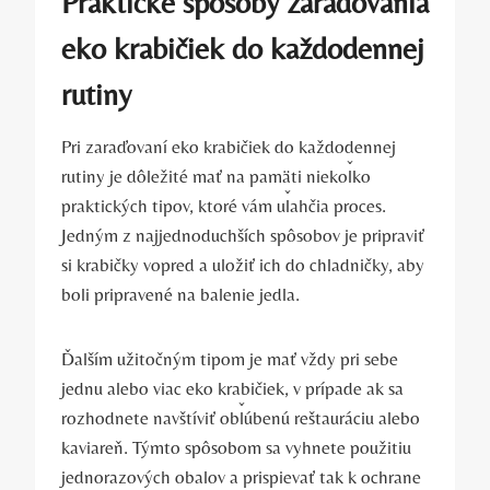
Praktické spôsoby zaraďovania
eko krabičiek do každodennej
rutiny
Pri zaraďovaní eko krabičiek do každodennej
rutiny je dôležité mať na pamäti niekoľko
praktických tipov, ktoré vám uľahčia proces.
Jedným z najjednoduchších spôsobov je pripraviť
si krabičky vopred a uložiť ich do chladničky, aby
boli pripravené na balenie jedla.
Ďalším užitočným tipom je mať vždy pri sebe
jednu alebo viac eko krabičiek, v prípade ak sa
rozhodnete navštíviť obľúbenú reštauráciu alebo
kaviareň. Týmto spôsobom sa vyhnete použitiu
jednorazových obalov a prispievať tak k ochrane