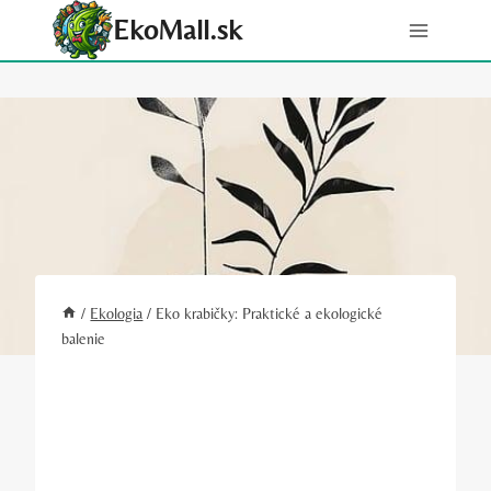
Skip
EkoMall.sk
to
content
/
Ekologia
/
Eko krabičky: Praktické a ekologické
balenie