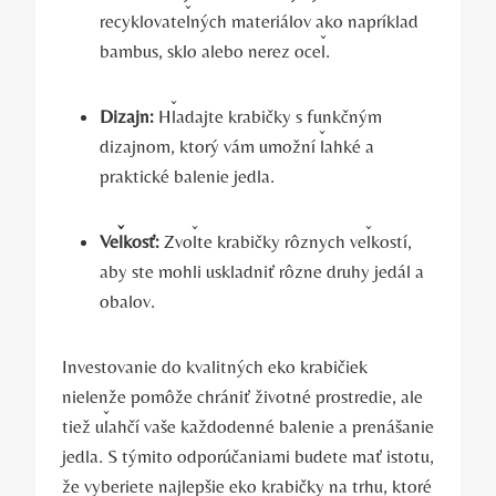
recyklovateľných materiálov ako napríklad
bambus, sklo alebo nerez oceľ.
Dizajn:
Hľadajte krabičky s funkčným
dizajnom, ktorý vám umožní ľahké a
praktické balenie jedla.
Veľkosť:
Zvoľte krabičky rôznych veľkostí,
aby ste mohli uskladniť rôzne druhy jedál a
obalov.
Investovanie do kvalitných eko krabičiek
nielenže pomôže chrániť životné prostredie, ale
tiež uľahčí vaše každodenné balenie a prenášanie
jedla. S týmito odporúčaniami budete mať istotu,
že vyberiete najlepšie eko krabičky na trhu, ktoré