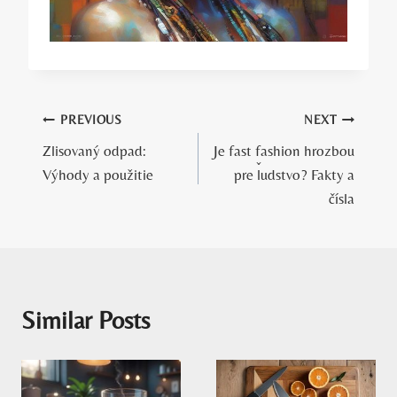
Navigácia
PREVIOUS
NEXT
Zlisovaný odpad:
Je fast fashion hrozbou
v
Výhody a použitie
pre ľudstvo? Fakty a
článku
čísla
Similar Posts