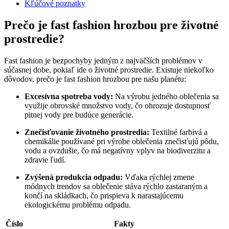
Kľúčové poznatky
Prečo je fast fashion hrozbou pre životné
prostredie?
Fast fashion je bezpochyby jedným z najväčších problémov v
súčasnej dobe, pokiaľ ide o životné prostredie. Existuje niekoľko
dôvodov, prečo je fast fashion hrozbou pre našu planétu:
Excesívna spotreba vody:
Na výrobu jedného oblečenia sa
využije obrovské množstvo vody, čo ohrozuje dostupnosť
pitnej vody pre budúce generácie.
Znečisťovanie životného prostredia:
Textilné farbivá a
chemikálie používané pri výrobe oblečenia znečisťujú pôdu,
vodu a ovzdušie, čo má negatívny vplyv na biodiverzitu a
zdravie ľudí.
Zvýšená produkcia odpadu:
Vďaka rýchlej zmene
módnych trendov sa oblečenie stáva rýchlo zastaraným a
končí na skládkach, čo prispieva k narastajúcemu
ekologickému problému odpadu.
Číslo
Fakty