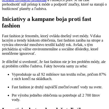
prehodnotiť náš prístup k móde a podporiť značky, ktoré sa starajú o
budúcnosť planéty a ľudstva.
Iniciatívy a kampane boja proti fast
fashion
Fast fashion je fenomén, ktorý ovláda dnešný svet módy. Vďaka
lacným a trendy kúskom oblečenia, fast fashion zarába na strope a
vytvára obrovské množstvo textílií každý rok. Avšak, s tým
prichádzia aj vážne environmentálne a sociálne dôsledky, ktoré
nemôžeme ignorovať.
Je dôležité si uvedomiť, že fast fashion nie je len problém módy, ale
aj problém celého ľudstva. Fakty hovoria samy za seba:
Vyprodukuje sa až 92 miliónov tun textilu ročne, pričom 87%
z nich končí na skládkach.
Fast fashion je druhý najväčší znečisťovateľ vody na svete.
Pre výrobu jedného oblečenia sa potrebuje až 2 700 litrov
vody.