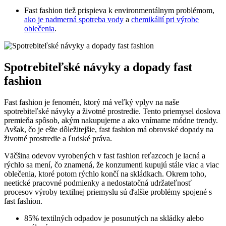
Fast fashion tiež prispieva k environmentálnym problémom,
ako je nadmerná spotreba vody
a
chemikálií pri výrobe
oblečenia
.
Spotrebiteľské návyky a dopady fast
fashion
Fast fashion je fenomén, ktorý má veľký vplyv na naše
spotrebiteľské návyky a životné prostredie. Tento priemysel doslova
premieňa spôsob, akým nakupujeme a ako vnímame módne trendy.
Avšak, čo je ešte dôležitejšie, fast fashion má obrovské dopady na
životné prostredie a ľudské práva.
Väčšina odevov vyrobených v fast fashion reťazcoch je lacná a
rýchlo sa mení, čo znamená, že konzumenti kupujú stále viac a viac
oblečenia, ktoré potom rýchlo končí na skládkach. Okrem toho,
neetické pracovné podmienky a nedostatočná udržateľnosť
procesov výroby textilnej priemyslu sú ďalšie problémy spojené s
fast fashion.
85% textilných odpadov je posunutých na skládky alebo