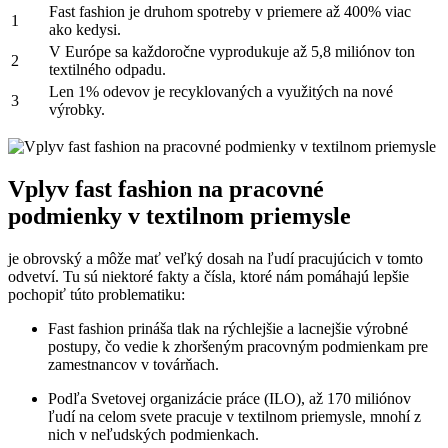
Fast fashion je druhom spotreby v priemere až 400% viac
1
ako kedysi.
V Európe sa každoročne vyprodukuje až 5,8 miliónov ton
2
textilného odpadu.
Len 1% odevov je recyklovaných a využitých na nové
3
výrobky.
Vplyv fast fashion na pracovné
podmienky v textilnom priemysle
je obrovský a môže mať veľký dosah na ľudí pracujúcich v tomto
odvetví. Tu sú niektoré fakty a čísla, ktoré nám pomáhajú lepšie
pochopiť túto problematiku:
Fast fashion prináša tlak na rýchlejšie a lacnejšie výrobné
postupy, čo vedie k zhoršeným pracovným podmienkam pre
zamestnancov v továrňach.
Podľa Svetovej organizácie práce (ILO), až 170 miliónov
ľudí na celom svete pracuje v textilnom priemysle, mnohí z
nich v neľudských podmienkach.