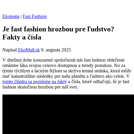
Ekologia
|
Fast Fashion
Je fast fashion hrozbou pre ľudstvo?
Fakty a čísla
Napísal
EkoMall.sk
9. augusta 2025
V dnešnej dobe konzumné spoločnosti nás fast fashion oblečenie
omámne láka svojou cenovo dostupnou a trendy ponukou. No za
týmto rýchlym a lacným štýlom sa skrýva temná stránka, ktorá môže
mať katastrofálne následky pre našu planétu a ľudstvo ako celok. V
tomto článku sa pozrieme na fakty
a čísla, ktoré odhaľujú, že je fast
fashion skutočnou hrozbou pre náš svet.