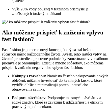
spálené
Vyše 20% vody použitej v textilnom priemysle je
znečistených toxickými látkami
Ako môžeme prispieť k zníženiu vplyvu
fast fashion?
Fast fashion je pomerne nový koncept, ktorý sa stal bežnou
súčasťou nášho každodenného života. Avšak, jeho rastúci vplyv na
životné prostredie a pracovné podmienky zamestnancov v textilnom
priemysle je ohromujúci. Existuje mnoho spôsobov, ako môžeme
prispieť k zníženiu negatívneho vplyvu fast fashion:
Nákupy s rozvahou:
Namiesto častého nakupovania nových
oblečení, môžeme investovať do kvalitných kúskov, ktoré
vydržia dlhšie a minimalizujú potrebu neustáleho
obnovovania šatníka.
Podpora návrhárov:
Podporujte miestnych návrhárov a
etické značky, ktoré sa zaväzujú k udržateľnosti a etickým
pracovným podmienkam.