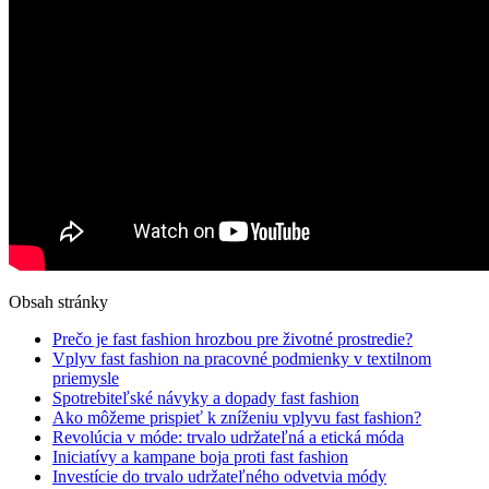
Obsah stránky
Prečo je fast fashion hrozbou pre životné prostredie?
Vplyv fast fashion na pracovné podmienky v textilnom
priemysle
Spotrebiteľské návyky a dopady fast fashion
Ako môžeme prispieť k zníženiu vplyvu fast fashion?
Revolúcia v móde: trvalo udržateľná a etická móda
Iniciatívy a kampane boja proti fast fashion
Investície do trvalo udržateľného odvetvia módy