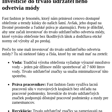
Investície do trvalo udržateľného
odvetvia módy
Fast fashion je fenomén, ktorý nám priniesol cenovo dostupné
oblečenie a trendy kúsky do našich šatní. Avšak, jeho dopad na
životné prostredie a ľudské práva je alarmujúci. Preto je dôležité,
aby sme začali investovať do trvalo udržateľného odvetvia módy,
ktoré vytvára oblečenie bez škodlivých látok a dodržiava etické
normy od výroby až po predaj.
Prečo by sme mali investovať do trvalo udržateľného odvetvia
módy? Tu sú niektoré fakty a čísla, ktoré by ste mali mať na zreteli:
Voda:
Tradičná výroba oblečenia vyžaduje výrazné množstvo
vody – jeden pár džínsov môže spotrebovať až 7 600 litrov
vody. Trvalo udržateľné značky sa snažia minimalizovať túto
spotrebu.
Práva pracovníkov:
Fast fashion často využíva lacnú
pracovnú silu v rozvojových krajinách bez ohľadu na
pracovné podmienky. Investície do trvalo udržateľných
značiek podporujú dôstojné pracovné podmienky a mzdy pre
zamestnancov.
Recyklácia:
Trvalo udržateľné značky sa zameriavajú na