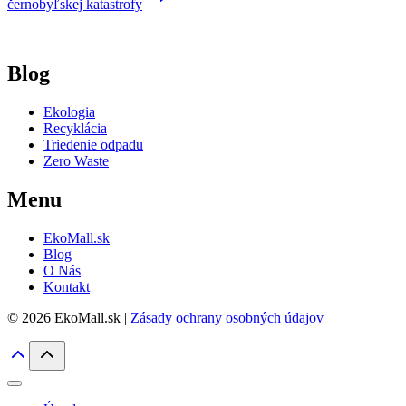
černobyľskej katastrofy
Blog
Ekologia
Recyklácia
Triedenie odpadu
Zero Waste
Menu
EkoMall.sk
Blog
O Nás
Kontakt
© 2026 EkoMall.sk |
Zásady ochrany osobných údajov