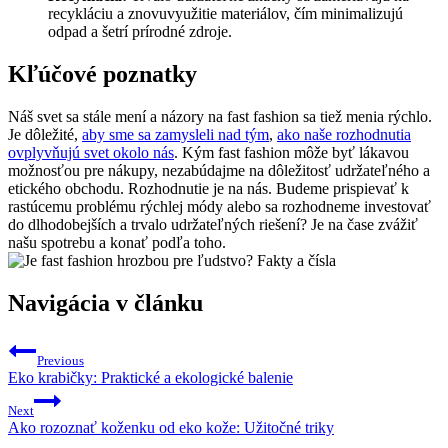
recykláciu a znovuvyužitie materiálov, čím minimalizujú
odpad a šetrí prírodné zdroje.
Kľúčové poznatky
Náš svet sa stále mení a názory na fast fashion sa tiež menia rýchlo.
Je dôležité,
aby sme sa zamysleli nad tým
,
ako naše rozhodnutia
ovplyvňujú svet okolo nás
. Kým fast fashion môže byť lákavou
možnosťou pre nákupy, nezabúdajme na dôležitosť udržateľného a
etického obchodu. Rozhodnutie je na nás. Budeme prispievať k
rastúcemu problému rýchlej módy alebo sa rozhodneme investovať
do dlhodobejších a trvalo udržateľných riešení? Je na čase zvážiť
našu spotrebu a konať podľa toho.
Navigácia v článku
Previous
Eko krabičky: Praktické a ekologické balenie
Next
Ako rozoznať koženku od eko kože: Užitočné triky