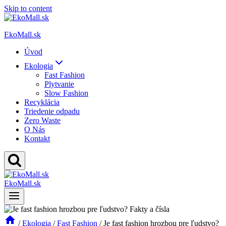
Skip to content
EkoMall.sk
Úvod
Ekologia
Fast Fashion
Plytvanie
Slow Fashion
Recyklácia
Triedenie odpadu
Zero Waste
O Nás
Kontakt
EkoMall.sk
/
Ekologia
/
Fast Fashion
/
Je fast fashion hrozbou pre ľudstvo?