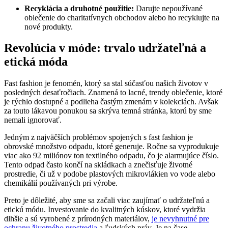
Recyklácia a druhotné použitie:
Darujte nepoužívané
oblečenie do charitatívnych obchodov alebo ho recyklujte na
nové produkty.
Revolúcia v móde: trvalo udržateľná a
etická móda
Fast fashion je fenomén, ktorý sa stal súčasťou našich životov v
posledných desaťročiach. Znamená to lacné, trendy oblečenie, ktoré
je rýchlo dostupné a podlieha častým zmenám v kolekciách. Avšak
za touto lákavou ponukou sa skrýva temná stránka, ktorú by sme
nemali ignorovať.
Jedným z najväčších problémov spojených s fast fashion je
obrovské množstvo odpadu, ktoré generuje. Ročne sa vyprodukuje
viac ako 92 miliónov ton textilného odpadu, čo je alarmujúce číslo.
Tento odpad často končí na skládkach a znečisťuje životné
prostredie, či už v podobe plastových mikrovlákien vo vode alebo
chemikálií používaných pri výrobe.
Preto je dôležité, aby sme sa začali viac zaujímať o udržateľnú a
etickú módu. Investovanie do kvalitných kúskov, ktoré vydržia
dlhšie a sú vyrobené z prírodných materiálov,
je nevyhnutné pre
ochranu životného prostredia
a ľudských práv. Je na čase