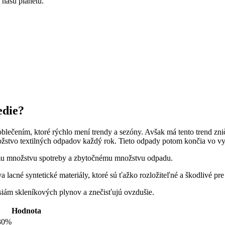
 našu planétu.
edie?
blečením, ktoré rýchlo mení trendy a sezóny. Avšak má tento trend zni
žstvo textilných odpadov každý rok. Tieto odpady potom končia vo vy
mu množstvu spotreby a zbytočnému množstvu odpadu.
 lacné syntetické materiály, ktoré sú ťažko rozložiteľné a škodlivé pre 
siám skleníkových plynov a znečisťujú ovzdušie.
Hodnota
30%