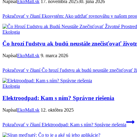
Napísal
EkoMall.sk
17. novembra 2025
30. júna 2026
Pokračovať v čítaní
Ekosystém: Ako udržať rovnováhu v našom prost
Ekologia
Čo hrozí ľudstvu ak budú neustále znečisťovať život
Napísal
EkoMall.sk
9. marca 2026
Pokračovať v čítaní
Čo hrozí ľudstvu ak budú neustále znečisťovať ž
Ekologia
Elektroodpad: Kam s ním? Správne riešenia
Napísal
EkoMall.sk
12. októbra 2025
Pokračovať v čítaní
Elektroodpad: Kam s ním? Správne riešenia