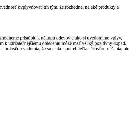
ovednosť ovplyvňovať trh tým, že rozhodne, na aké produkty a
 rozhodneme pristúpiť k nákupu odevov a ako si uvedomíme vplyv,
om k udržateľnejšiemu oblečeniu môže mať veľký pozitívny dopad.
s hrdosťou vedomia, že sme ako spotrebiteľia súčasťou riešenia, nie