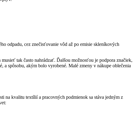
ného odpadu, cez znečisťovanie vôd až po emisie skleníkových
ch musieť tak často nahrádzať. Ďalšou možnosťou je podpora značiek,
obené, a spôsobu, akým bolo vyrobené. Malé zmeny v nákupe oblečenia
ti na kvalitu textílií a pracovných podmienok sa stáva jedným z
vet: