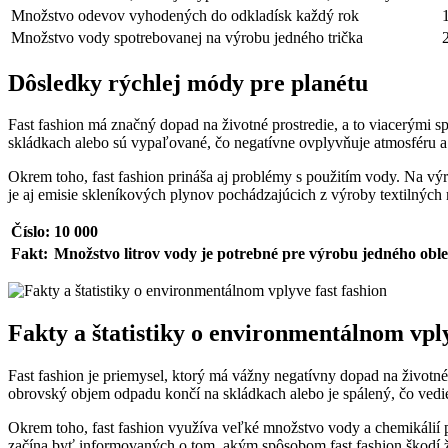
Množstvo odevov vyhodených do odkladísk každý rok
Množstvo vody spotrebovanej na výrobu jedného trička
Dôsledky rýchlej módy pre planétu
Fast fashion má značný dopad na životné prostredie, a to viacerými 
skládkach alebo sú vypaľované, čo negatívne ovplyvňuje atmosféru a
Okrem toho, fast fashion prináša aj problémy s použitím vody. Na v
je aj emisie skleníkových plynov pochádzajúcich z výroby textilných 
Číslo:
10 000
Fakt:
Množstvo litrov vody je potrebné pre výrobu jedného oble
Fakty a štatistiky o environmentálnom vply
Fast fashion je priemysel, ktorý má vážny negatívny dopad na životn
obrovský objem odpadu končí na skládkach alebo je spálený, čo vedi
Okrem toho, fast fashion využíva veľké množstvo vody a chemikálií p
začína byť informovaných o tom, akým spôsobom fast fashion škodí ž