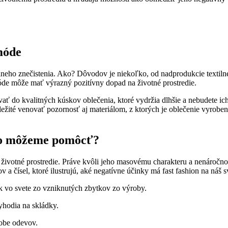
móde
álneho znečistenia. Ako? Dôvodov je niekoľko, od nadprodukcie textil
 móde môže mať výrazný pozitívny dopad na životné prostredie.
ať do kvalitných kúskov oblečenia, ktoré vydržia dlhšie a nebudete i
 dôležité venovať pozornosť aj materiálom, z ktorých je oblečenie vyr
ko môžeme pomôcť?
 životné prostredie. Práve kvôli jeho masovému charakteru a nenáročnos
 čísel, ktoré ilustrujú, aké negatívne účinky má fast fashion na náš s
 vo svete zo vzniknutých zbytkov zo výroby.
yhodia na skládky.
robe odevov.