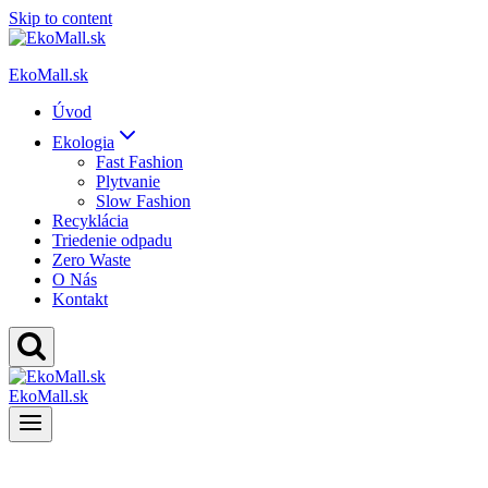
Skip to content
EkoMall.sk
Úvod
Ekologia
Fast Fashion
Plytvanie
Slow Fashion
Recyklácia
Triedenie odpadu
Zero Waste
O Nás
Kontakt
EkoMall.sk