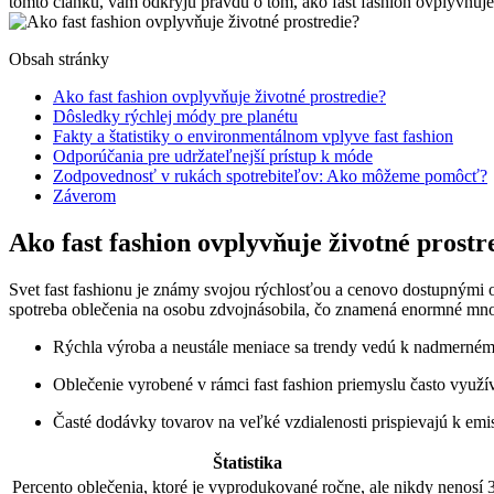
tomto článku, vám odkryjú pravdu o tom, ako fast fashion ovplyvňuje
Obsah stránky
Ako fast fashion ovplyvňuje životné prostredie?
Dôsledky rýchlej módy pre planétu
Fakty a štatistiky o environmentálnom vplyve fast fashion
Odporúčania pre udržateľnejší prístup k móde
Zodpovednosť v rukách spotrebiteľov: Ako môžeme pomôcť?
Záverom
Ako fast fashion ovplyvňuje životné prostr
Svet fast fashionu je známy svojou rýchlosťou a cenovo dostupnými o
spotreba oblečenia na osobu zdvojnásobila, čo znamená enormné mno
Rýchla výroba a neustále meniace sa trendy vedú k nadmerné
Oblečenie vyrobené v rámci fast fashion priemyslu často využíva
Časté dodávky tovarov na veľké vzdialenosti prispievajú k emi
Štatistika
Percento oblečenia, ktoré je vyprodukované ročne, ale nikdy nenosí