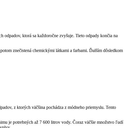
ch odpadov, ktorá sa každoročne zvyšuje. Tieto odpady končia na
je potom znečistená chemickými látkami a farbami. Ďalším dôsledkom
 odpadov, z ktorých väčšina pochádza z módneho priemyslu. Tento
nimu je potrebných až 7 600 litrov vody. Čoraz väčšie množstvo ľudí
vplyv.