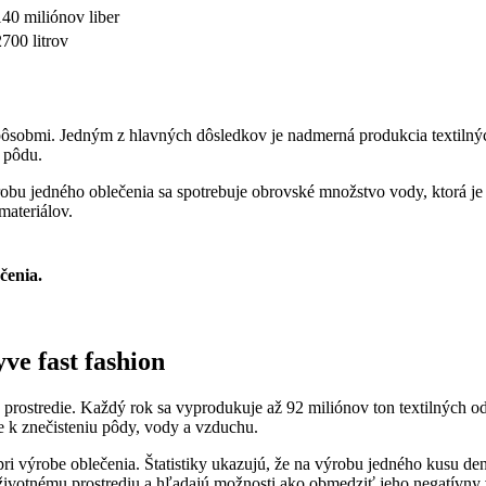
140 miliónov liber
2700 litrov
spôsobmi. Jedným z hlavných dôsledkov je nadmerná produkcia textilný
 pôdu.
ýrobu jedného oblečenia sa spotrebuje obrovské množstvo vody, ktorá 
materiálov.
čenia.
ve fast fashion
é prostredie. Každý rok sa vyprodukuje až 92 miliónov ton textilných
e k znečisteniu pôdy, vody a vzduchu.
ri výrobe oblečenia. Štatistiky ukazujú, že na výrobu jedného kusu de
ivotnému prostrediu a hľadajú možnosti ako obmedziť jeho negatívny 