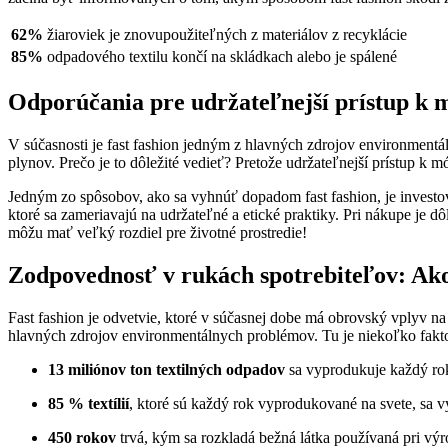
62%
žiaroviek je znovupoužiteľných z materiálov z recyklácie
85%
odpadového textilu končí na skládkach alebo je spálené
Odporúčania pre udržateľnejší prístup k 
V súčasnosti je fast fashion jedným z hlavných zdrojov environment
plynov. Prečo je to dôležité vedieť? Pretože udržateľnejší prístup k
Jedným zo spôsobov, ako sa vyhnúť dopadom fast fashion, je investov
ktoré sa zameriavajú na udržateľné a etické praktiky. Pri nákupe je
môžu mať veľký rozdiel pre životné prostredie!
Zodpovednosť v rukách spotrebiteľov: A
Fast fashion je odvetvie, ktoré v súčasnej dobe má obrovský vplyv na
hlavných zdrojov environmentálnych problémov. Tu je niekoľko faktov a
13 miliónov ton textilných odpadov
sa vyprodukuje každý rok
85 % textílií
, ktoré sú každý rok vyprodukované na svete, sa v
450 rokov
trvá, kým sa rozkladá bežná látka používaná pri vý