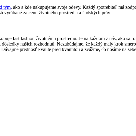
ad tým
, ako a kde nakupujeme svoje odevy. Každý spotrebiteľ má zodp
ú vyrábané za cenu životného prostredia a ľudských práv.
ôsobuje fast fashion životnému prostrediu. Je na každom z nás, ako sa
i dôsledky našich rozhodnutí. Nezabúdajme, že každý malý krok smer
 Dávajme prednosť kvalite pred kvantitou a zvážme, čo nosíme na sebe 