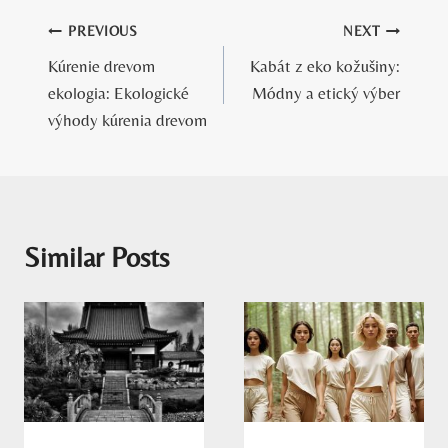
Navigácia
PREVIOUS
NEXT
Kúrenie drevom
Kabát z eko kožušiny:
v
ekologia: Ekologické
Módny a etický výber
článku
výhody kúrenia drevom
Similar Posts