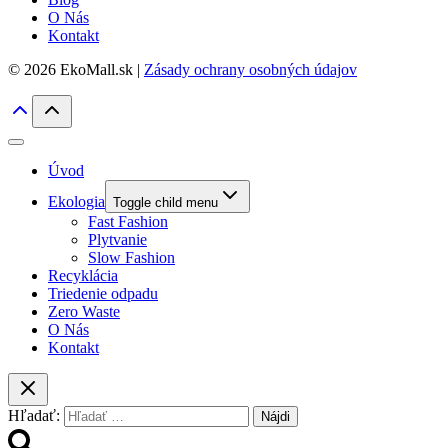
O Nás
Kontakt
© 2026 EkoMall.sk |
Zásady ochrany osobných údajov
Úvod
Ekologia
Toggle child menu
Fast Fashion
Plytvanie
Slow Fashion
Recyklácia
Triedenie odpadu
Zero Waste
O Nás
Kontakt
Hľadať: