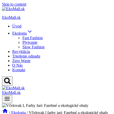
Skip to content
EkoMall.sk
Úvod
Ekologia
Fast Fashion
Plytvanie
Slow Fashion
Recyklácia
Triedenie odpadu
Zero Waste
O Nás
Kontakt
EkoMall.sk
/
Ekologia
/
Včelovak l farby jari: Farebné a ekologické obaly