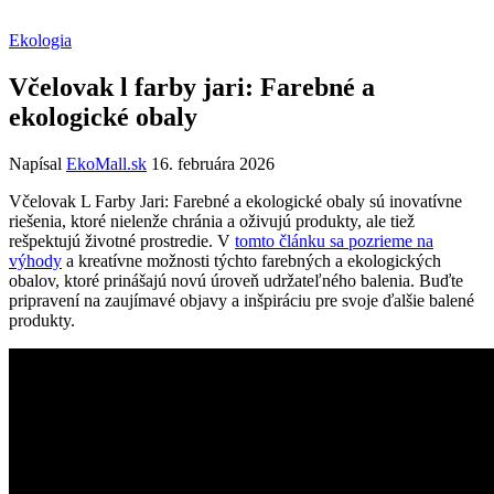
Ekologia
Včelovak l farby jari: Farebné a
ekologické obaly
Napísal
EkoMall.sk
16. februára 2026
Včelovak L Farby Jari: Farebné a ekologické obaly sú inovatívne
riešenia, ktoré nielenže chránia a oživujú produkty, ale tiež
rešpektujú životné prostredie. V
tomto článku sa pozrieme na
výhody
a kreatívne možnosti týchto farebných a ekologických
obalov, ktoré prinášajú novú úroveň udržateľného balenia. Buďte
pripravení na zaujímavé objavy a inšpiráciu pre svoje ďalšie balené
produkty.