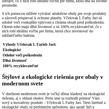
zdrojov, čo z nich robí ideálnu voľbu pre firmu, ktorá dbá na životné
prostredie.
S ich pomocou môžete vytvárať atraktívne obaly pre svoje produkty
a zároveň prispievať k ochrane planéty. Včelovak L Farby Jari sú
odolné voči vonkajším vplyvom a chránia obsah pred poškodením.
Okrem toho majú dlhú životnosť a sú 100% recyklovateľné, čo z
nich robí ideálnu voľbu pre firmu, ktorá chce investovať do
udržateľného balenia.
Výhody Včelovak L Farieb Jari:
Ekologické
Odolné voči poškodeniu
Dlhá životnosť
100% recyklovateľné
Štýlové a ekologické riešenia pre obaly v
modernom svete
V dnešnom modernom svete je veľký dôraz kladený na ekologické
riešenia, aj v oblasti obalov. Preto sme sa rozhodli priniesť Vám
nový a inovatívny produkt – Včelovak L Farby Jari. Tieto farebné a
ekologické obaly sú perfektným spôsobom, ako spojiť štýl a