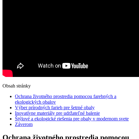
Obsah stránky
Ochrana životného prostredia pomocou farebných a
ekologických obalov
Výber prírodných farieb pre šetrné obaly
Inovatívne materiály pre udržateľné balenie
Štýlové a ekologické riešenia pre obaly v modernom svete
Záverom
Ochrana životného prostredia pomocou