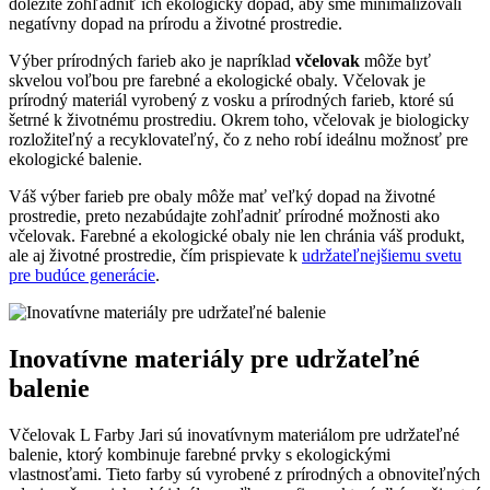
dôležité zohľadniť ich ekologický dopad, aby sme minimalizovali
negatívny dopad na prírodu a životné prostredie.
Výber prírodných farieb ako je napríklad
včelovak
môže byť
skvelou voľbou pre farebné a ekologické obaly. Včelovak je
prírodný materiál vyrobený z vosku a prírodných farieb, ktoré sú
šetrné k životnému prostrediu. Okrem toho, včelovak je biologicky
rozložiteľný a recyklovateľný, čo z neho robí ideálnu možnosť pre
ekologické balenie.
Váš výber farieb pre obaly môže mať veľký dopad na životné
prostredie, preto nezabúdajte zohľadniť prírodné možnosti ako
včelovak. Farebné a ekologické obaly nie len chránia váš produkt,
ale aj životné prostredie, čím prispievate k
udržateľnejšiemu svetu
pre budúce generácie
.
Inovatívne materiály pre udržateľné
balenie
Včelovak L Farby Jari sú inovatívnym materiálom pre udržateľné
balenie, ktorý kombinuje farebné prvky s ekologickými
vlastnosťami. Tieto farby sú vyrobené z prírodných a obnoviteľných