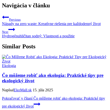
Navigácia v článku
Previous
Nápady na zero waste: Kreatívne riešenia pre každodenný život
Next
Hydrogénuhličitan sodný: Vlastnosti a použitie
Similar Posts
Ekologia
Čo môžeme robiť ako ekologia: Praktické tipy pre
ekologický život
Napísal
EkoMall.sk
15. júla 2025
Pokračovať v čítaní
Čo môžeme robiť ako ekologia: Praktické tipy
pre ekologický život