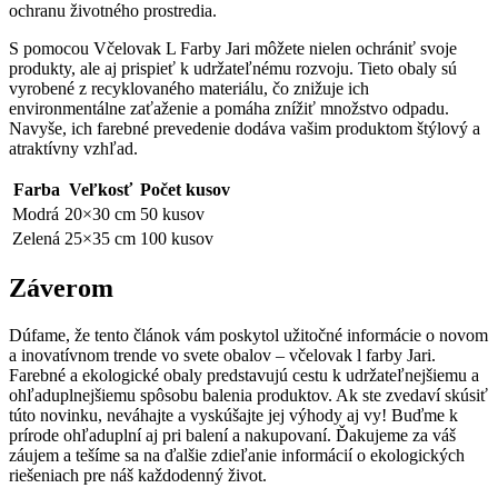
ochranu životného prostredia.
S pomocou Včelovak L Farby Jari môžete nielen ochrániť svoje
produkty, ale aj prispieť k udržateľnému rozvoju. Tieto obaly sú
vyrobené z recyklovaného materiálu, čo znižuje ich
environmentálne zaťaženie a pomáha znížiť množstvo odpadu.
Navyše, ich farebné prevedenie dodáva vašim produktom štýlový a
atraktívny vzhľad.
Farba
Veľkosť
Počet kusov
Modrá
20×30 cm
50 kusov
Zelená
25×35 cm
100 kusov
Záverom
Dúfame, že tento článok vám poskytol užitočné informácie o novom
a inovatívnom trende vo svete obalov – včelovak l farby Jari.
Farebné a ekologické obaly predstavujú cestu k udržateľnejšiemu a
ohľaduplnejšiemu spôsobu balenia produktov. Ak ste zvedaví skúsiť
túto novinku, neváhajte a vyskúšajte jej výhody aj vy! Buďme k
prírode ohľaduplní aj pri balení a nakupovaní. Ďakujeme za váš
záujem a tešíme sa na ďalšie zdieľanie informácií o ekologických
riešeniach pre náš každodenný život.