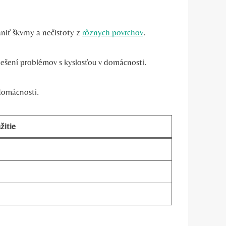
niť škvrny a nečistoty z
rôznych povrchov
.
riešení problémov s kyslosťou v domácnosti.
 domácnosti.
žitie