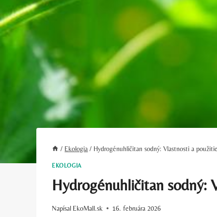
/
Ekologia
/
Hydrogénuhličitan sodný: Vlastnosti a použiti
EKOLOGIA
Hydrogénuhličitan sodný: V
Napísal
EkoMall.sk
16. februára 2026