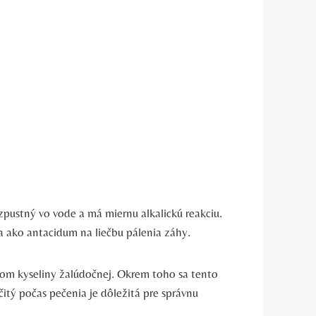
zpustný vo vode a má miernu alkalickú reakciu.
sa ako antacidum na liečbu pálenia záhy.
m kyseliny žalúdočnej. Okrem toho sa tento
itý počas pečenia je dôležitá pre správnu