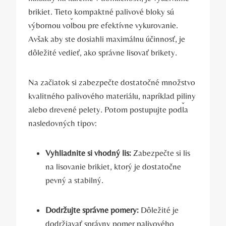
brikiet.‍ Tieto kompaktné palivové bloky sú
výbornou voľbou pre efektívne vykurovanie.
Avšak aby ste⁤ dosiahli maximálnu účinnosť, je
dôležité vedieť,‍ ako správne lisovať brikety.
Na začiatok si zabezpečte dostatočné množstvo
kvalitného⁤ palivového materiálu, ⁢napríklad piliny
alebo drevené pelety. Potom⁢ postupujte podľa⁤
nasledovných tipov:
Vyhliadnite si ‌vhodný lis:
Zabezpečte si lis
na lisovanie ‌brikiet, ktorý je ⁣dostatočne
pevný ​a stabilný.
Dodržujte správne pomery:
Dôležité je
dodržiavať správny pomer palivového