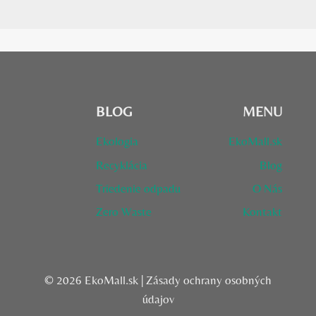
BLOG
MENU
Ekologia
EkoMall.sk
Recyklácia
Blog
Triedenie odpadu
O Nás
Zero Waste
Kontakt
© 2026 EkoMall.sk |
Zásady ochrany osobných
údajov