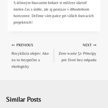
‍S účinným lisovaním brikiet si môžete ⁢ušetriť
nielen čas‌ a úsilie, ⁣ale aj peniaze v dlhodobom
⁣horizonte. Držíme vám palce pri vášich lisovacích
projektoch!
Navigácia
PREVIOUS
NEXT
Recyklácia olejov: Ako
Zero waste 5r: Princípy
v
na to bezpečne a
pre život bez odpadu
článku
ekologicky
Similar Posts