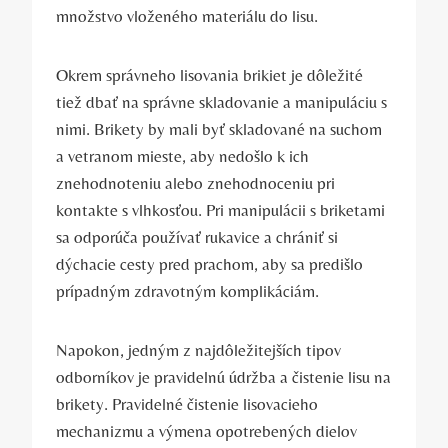
množstvo vloženého materiálu do‌ lisu.
Okrem správneho lisovania brikiet je dôležité
tiež dbať na správne skladovanie a manipuláciu⁤ s
nimi. Brikety by mali byť skladované na suchom⁤
a vetranom mieste, ​aby nedošlo k ich
znehodnoteniu alebo znehodnoceniu pri
kontakte s vlhkosťou. Pri manipulácii ⁣s briketami
sa odporúča používať rukavice a chrániť si
dýchacie cesty pred prachom, aby⁣ sa⁤ predišlo
prípadným zdravotným komplikáciám.
Napokon, jedným z najdôležitejších tipov
odborníkov je pravidelnú údržba a čistenie lisu na
brikety. Pravidelné⁤ čistenie lisovacieho
mechanizmu⁤ a výmena opotrebených⁤ dielov