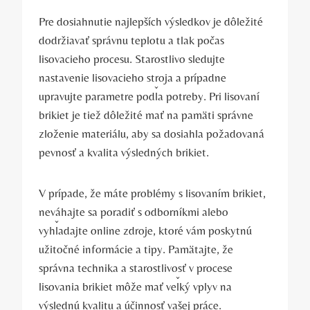
Pre ⁢dosiahnutie najlepších výsledkov​ je dôležité​
dodržiavať správnu teplotu a tlak počas
lisovacieho‌ procesu. Starostlivo sledujte ​
nastavenie lisovacieho stroja a prípadne
upravujte parametre podľa potreby.‌ Pri lisovaní
brikiet je tiež dôležité mať ‌na pamäti ‍správne
zloženie⁤ materiálu, aby sa ⁤dosiahla‍ požadovaná
pevnosť a⁢ kvalita výsledných ‍brikiet.
V prípade, že máte problémy s lisovaním brikiet,
neváhajte sa poradiť s⁤ odborníkmi ⁤alebo
vyhľadajte ⁤online zdroje, ktoré vám poskytnú
užitočné informácie a tipy. Pamätajte, že
správna technika a ‍starostlivosť v procese
lisovania brikiet ⁢môže mať veľký vplyv ⁤na
výslednú ‌kvalitu a‌ účinnosť vašej práce.