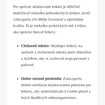
Pre správne skladovanie brikiet je​ dôležité
dodržiavať niekoľko jednoduchých krokov, ktoré
⁢zabezpečia ich dlhšiu životnosť ⁢a optimálnu
kvalitu. Tu je niekoľko praktických rád a trikov,‌
ako správne‍ lisovať brikety:
Chránené miesto:
Skladujte brikety ‌na
suchom a chránenom mieste pred vlhkosťou⁣
a dažďom, aby si zachovali svoju ⁢pevnosť ​a
palivosť.
Dobre vetrané prostredie:
⁤Zabezpečte‌
dobrú ventiláciu skladovacieho ⁣priestoru pre
brikety,⁣ aby nedochádzalo k tvorbe plesní a
iných škodlivých mikroorganizmov.