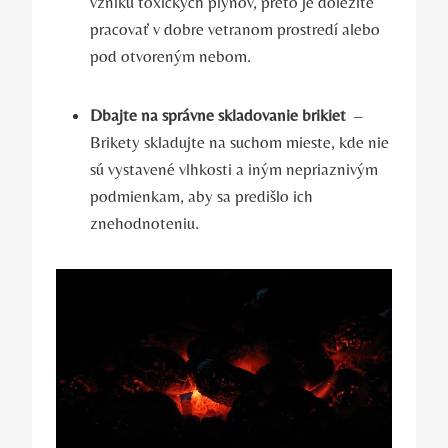
vzniku toxických​ plynov, preto je dôležité
pracovať v dobre vetranom prostredí alebo
pod otvoreným nebom.
Dbajte na⁤ správne skladovanie brikiet
​ –
Brikety skladujte na suchom mieste, kde nie
​sú⁣ vystavené vlhkosti a iným‍ nepriaznivým
‍podmienkam, aby sa predišlo ich
znehodnoteniu.