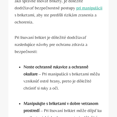
ako správne lisovať⁢ brikety. Je dôležité
dodržiavať bezpečnostné postupy
pri manipulácii
‍s briketami, aby ste ​predišli rizikám zranenia a
ochorenia.
Pri ⁤lisovaní brikiet je dôležité ⁢dodržiavať
nasledujúce návrhy pre ochranu zdravia a
bezpečnosti:
Noste ochranné‍ rukavice a ‌ochranné
okuliare
– Pri manipulácii ​s briketami⁢ môžu
vzniknúť ostré hrany, preto je ‍dôležité
chrániť ⁤si ruky a oči.
Manipulujte s briketami v dobre vetranom
prostredí
– Pri‌ lisovaní​ brikiet môže dôjsť ku