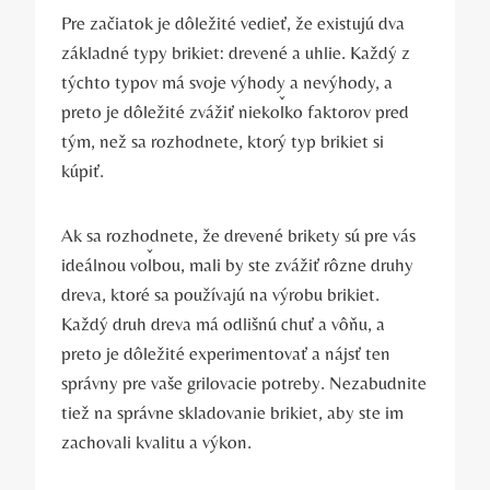
Pre⁤ začiatok ⁢je dôležité vedieť, že existujú dva⁤
základné⁢ typy brikiet: drevené a uhlie. Každý z
týchto typov má svoje výhody a nevýhody, a
preto je dôležité zvážiť niekoľko faktorov pred
tým, než sa rozhodnete, ktorý typ brikiet ‍si
kúpiť.
Ak sa rozhodnete, že drevené brikety sú ‍pre vás
ideálnou voľbou, mali ⁢by ⁢ste ⁤zvážiť rôzne druhy
dreva, ktoré sa ⁣používajú na výrobu brikiet.⁤
Každý druh dreva má⁣ odlišnú chuť a​ vôňu, a‍
preto je ⁢dôležité⁢ experimentovať a nájsť ten
správny pre ‍vaše grilovacie ‍potreby. ​Nezabudnite
tiež na správne skladovanie‌ brikiet, aby ste ⁤im
zachovali ‍kvalitu a výkon.