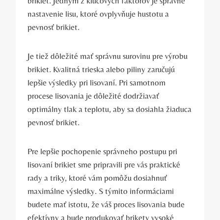
brikiet. Jedným z kľúčových faktorov je správne
⁤nastavenie lisu, ktoré ovplyvňuje hustotu ⁣a
pevnosť brikiet.
Je tiež dôležité mať správnu surovinu pre​ výrobu
brikiet. Kvalitná trieska alebo ⁣piliny zaručujú
lepšie výsledky pri lisovaní. Pri samotnom
procese lisovania je ⁤dôležité dodržiavať
optimálny tlak a‌ teplotu, aby sa ⁣dosiahla žiaduca
pevnosť brikiet.
Pre lepšie pochopenie ⁤správneho postupu pri
lisovaní brikiet‍ sme pripravili pre vás⁢ praktické
rady a triky, ⁤ktoré vám pomôžu dosiahnuť
maximálne výsledky. ​S týmito ⁣informáciami
budete mať istotu, že váš proces lisovania bude
efektívny⁢ a bude produkovať⁣ brikety vysoké