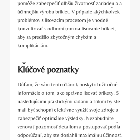
pomôže zabezpečiť dlhšiu životnosť zariadenia ‍a
účinnejšiu výrobu brikiet. V prípade akýchkoľvek
problémov s lisovacím procesom je vhodné
konzultovať ‌s ⁢odborníkom na lisovanie brikiet,
aby sa predišlo​ zbytočným chybám a
komplikáciám.
Kľúčové poznatky
Dúfam, že vám tento článok poskytol užitočné
informácie o tom, ako správne lisovať brikety. S
nasledujúcimi praktickými radami a trikmi by ste
mali byť schopní efektívne využiť ⁢svoje zdroje ‌a
⁣zabezpečiť optimálne výsledky. Nezabudnite
venovať‍ pozornosť detailom a⁢ postupovať podľa
odporúčaní, aby⁢ ste dosiahli maximálnu​ účinnosť.