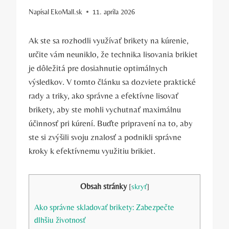
Napísal
EkoMall.sk
11. apríla 2026
Ak ste ​sa‍ rozhodli využívať brikety na kúrenie,
určite vám neuniklo, že technika lisovania brikiet
je ‌dôležitá⁢ pre dosiahnutie optimálnych⁢
výsledkov. V tomto článku sa‍ dozviete praktické​
rady a triky, ako správne a ⁤efektívne lisovať
brikety, aby ste mohli⁤ vychutnať maximálnu
účinnosť pri kúrení. Buďte pripravení na to, aby
ste si zvýšili svoju znalosť a podnikli správne
kroky k ⁤efektívnemu využitiu brikiet.
Obsah stránky
[
skryť
]
Ako správne skladovať brikety: Zabezpečte
dlhšiu ⁤životnosť