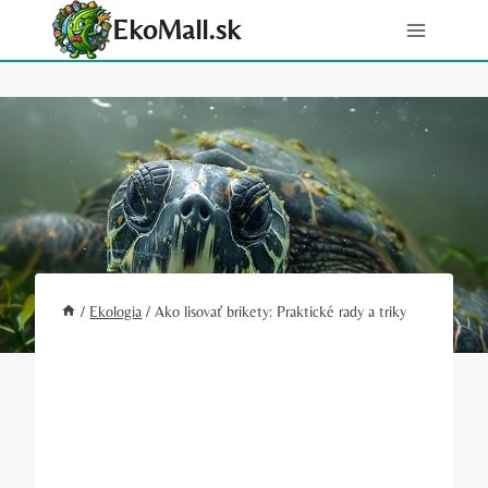
Skip
EkoMall.sk
to
content
/
Ekologia
/
Ako lisovať brikety: Praktické rady a triky