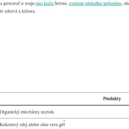
sa postarať o svoju
eko kožu
šetrne,
existuje niekoľko spôsobov
, ak
e zdravá a krásna.
Produkty
Organický micelárny roztok
Kokosový olej alebo aloe vera géľ