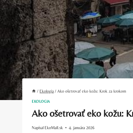
/
Ekologia
/
Ako ošetrovať eko kožu: Krok za krokom
EKOLOGIA
Ako ošetrovať eko kožu: 
Napísal
EkoMall.sk
4. januára 2026