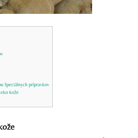
ov
u špeciálnych prípravkov
ť eko kože
 kože