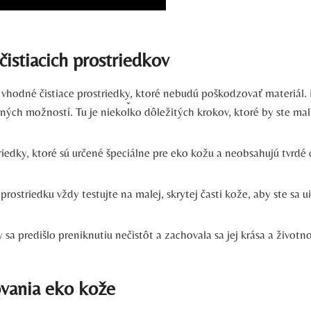
istiacich prostriedkov
vhodné čistiace prostriedky, ktoré nebudú poškodzovať materiál. P
ých možností. Tu je niekoľko dôležitých krokov, ktoré by ste mal
triedky, ktoré sú určené špeciálne pre eko kožu a neobsahujú tvrdé 
ostriedku vždy testujte na malej, skrytej časti kože, aby ste sa ui
 sa predišlo preniknutiu nečistôt a zachovala sa jej krása a životno
ovania eko kože