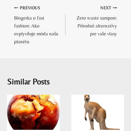
Navigácia
PREVIOUS
NEXT
Blogerka o fast
Zero waste sampon:
v
fashion: Ako
Prírodné alternatívy
článku
ovplyvňuje móda našu
pre vaše vlasy
planétu
Similar Posts