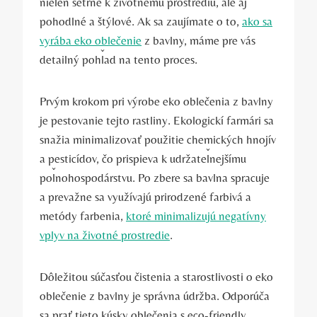
nielen šetrné k životnému prostrediu, ale aj
pohodlné a štýlové. Ak sa zaujímate o to,
ako sa
vyrába eko oblečenie
z bavlny, máme pre vás
detailný pohľad na tento proces.
Prvým krokom pri výrobe eko oblečenia z bavlny
je pestovanie tejto rastliny. Ekologickí farmári sa
snažia minimalizovať použitie chemických hnojív
a pesticídov, čo prispieva k udržateľnejšímu
poľnohospodárstvu. Po zbere sa bavlna spracuje
a prevažne sa využívajú prirodzené farbivá a
metódy farbenia,
ktoré minimalizujú negatívny
vplyv na životné prostredie
.
Dôležitou súčasťou čistenia a starostlivosti o eko
oblečenie z bavlny je správna údržba. Odporúča
sa prať tieto kúsky oblečenia s eco-friendly