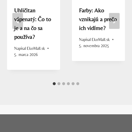
Uhličitan
Farby: Ako
vápenatý: Čo to
vznikajú a prečo
je a na čo sa
ich vidíme?
používa?
Napísal
EkoMall.sk
5. novembra 2025
Napísal
EkoMall.sk
5. marca 2026