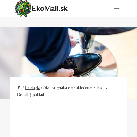
Skip
EkoMall.sk
to
content
/
Ekologia
/
Ako sa vyrába eko oblečenie z bavlny:
Detailný pohľad