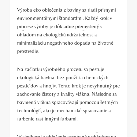
Výroba eko oblečenia z bavlny sa riadi prísnymi
environmentálnymi štandardmi. Každý krok v
procese výroby je dôkladne premyslený s
ohľadom na ekologickú udržateľnosť a
minimalizáciu negatívneho dopadu na životné
prostredie.
Na začiatku výrobného procesu sa pestuje
ekologická bavlna, bez použitia chemických
pesticídov a hnojív. Tento krok je nevyhnutný pre
zachovanie čistoty a kvality vlákna. Následne sa
bavlnená vlákna spracovávajú pomocou šetrných
technológií, ako je mechanické spracovanie a
farbenie rastlinnými farbami.
Výsledkom je oblečenie vyrobené s ohľadom na