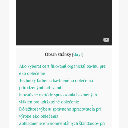
Obsah stránky
[
skryť
]
Ako vyberať certifikovanú organickú bavlnu pre
eko oblečenie
Techniky farbenia bavlneného oblečenia
prirodzenými farbivami
Inovatívne metódy spracovania bavlnených
vlákien pre udržateľné oblečenie
Dôležitosť výberu správneho spracovateľa pri
výrobe eko oblečenia
Zohľadnenie environmentálnych štandardov pri