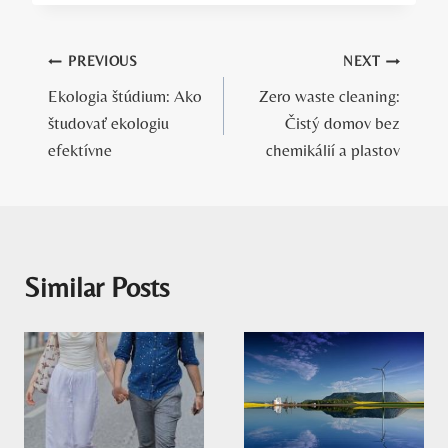
Navigácia
PREVIOUS
NEXT
Ekologia štúdium: Ako
Zero waste cleaning:
v
študovať ekologiu
Čistý domov bez
článku
efektívne
chemikálií a plastov
Similar Posts