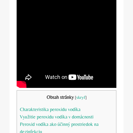
Obsah stránky
[
skryť
]
Charakteristika peroxidu vodíka
Využitie peroxidu vodíka v domácnosti
Peroxid vodíka ako účinný prostriedok na
dezinfekciu