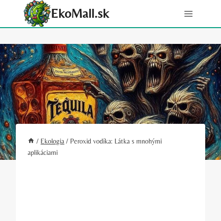
Skip
EkoMall.sk
to
content
/
Ekologia
/
Peroxid vodíka: Látka s mnohými
aplikáciami