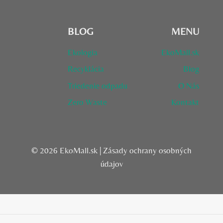
BLOG
MENU
Ekologia
EkoMall.sk
Recyklácia
Blog
Triedenie odpadu
O Nás
Zero Waste
Kontakt
© 2026 EkoMall.sk |
Zásady ochrany osobných
údajov