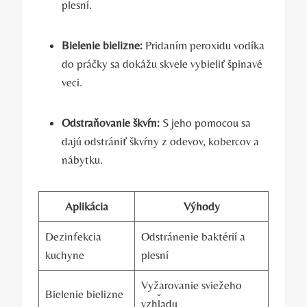
plesní.
Bielenie bielizne:
Pridaním peroxidu vodíka
do práčky sa dokážu skvele vybieliť špinavé
veci.
Odstraňovanie škvŕn:
S jeho pomocou sa
dajú odstrániť škvŕny z odevov, kobercov a
nábytku.
Aplikácia
Výhody
Dezinfekcia
Odstránenie baktérií a
kuchyne
plesní
Vyžarovanie sviežeho
Bielenie bielizne
vzhľadu