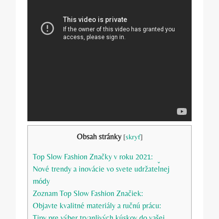
Obsah stránky
[
skryť
]
Top Slow Fashion Značky v roku 2021:
Nové trendy a inovácie vo svete udržateľnej
módy
Zoznam Top Slow Fashion Značiek:
Objavte kvalitné materiály a ručnú prácu:
Tipy pre výber trvanlivých kúskov do vašej