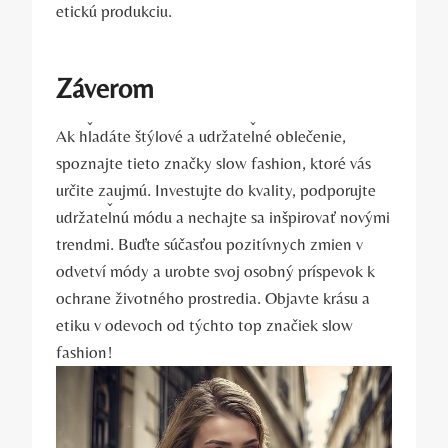
etickú produkciu.
Záverom
Ak hľadáte štýlové a udržateľné oblečenie,
spoznajte tieto značky slow fashion, ktoré vás
určite zaujmú. Investujte do kvality, podporujte
udržateľnú módu a nechajte sa inšpirovať novými
trendmi. Buďte súčasťou pozitívnych zmien v
odvetví módy a urobte svoj osobný príspevok k
ochrane životného prostredia. Objavte krásu a
etiku v odevoch od týchto top značiek slow
fashion!