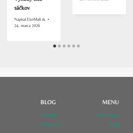
sáčkov
Napísal
EkoMall.sk
24. marca 2026
BLOG
MENU
Ekologia
EkoMall.sk
Recyklácia
Blog