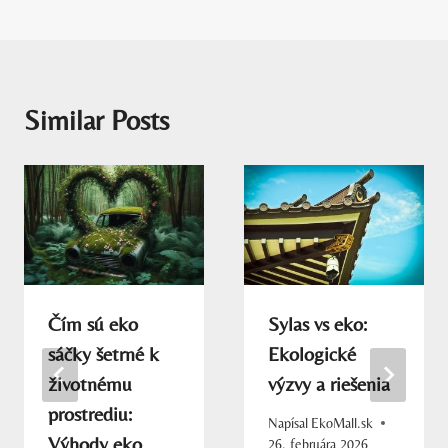
Similar Posts
Čím sú eko
Sylas vs eko:
sáčky šetrné k
Ekologické
životnému
výzvy a riešenia
prostrediu:
Napísal
EkoMall.sk
Výhody eko
26. februára 2026