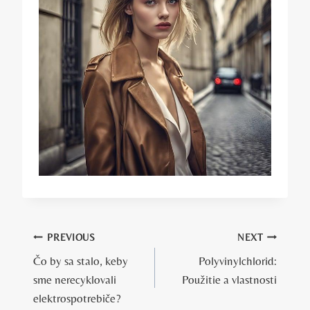
Navigácia
PREVIOUS
NEXT
Čo by sa stalo, keby
Polyvinylchlorid:
v
sme nerecyklovali
Použitie a vlastnosti
článku
elektrospotrebiče?