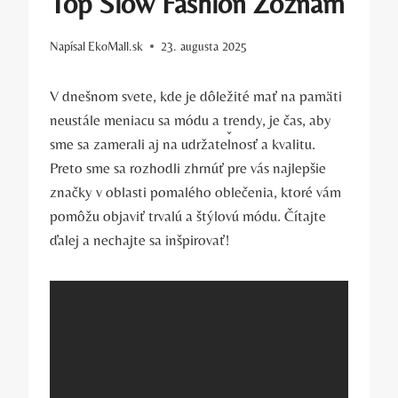
Top Slow Fashion Zoznam
Napísal
EkoMall.sk
23. augusta 2025
V dnešnom svete, kde je dôležité mať na pamäti
neustále meniacu sa módu a trendy, je čas, aby
sme sa zamerali aj na udržateľnosť a kvalitu.
Preto sme sa rozhodli zhrnúť pre vás najlepšie
značky v oblasti pomalého oblečenia, ktoré vám
pomôžu objaviť trvalú a štýlovú módu. Čítajte
ďalej a nechajte sa inšpirovať!